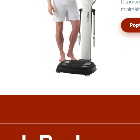
Doporuču
minimál
Popt