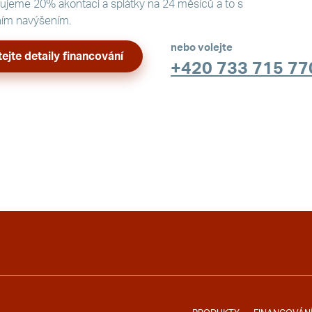
jeme 20% akontaci a splátky na 24 měsíců a to s
ním navýšením.
nebo volejte
ejte detaily financování
+420 733 715 77