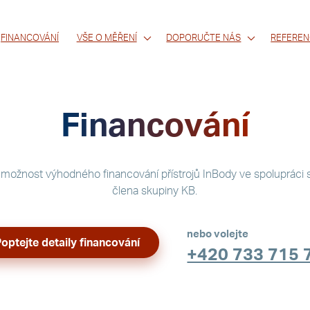
FINANCOVÁNÍ
VŠE O MĚŘENÍ
DOPORUČTE NÁS
REFEREN
Financování
možnost výhodného financování přístrojů InBody ve spolupráci 
člena skupiny KB.
nebo volejte
optejte detaily financování
+420 733 715 