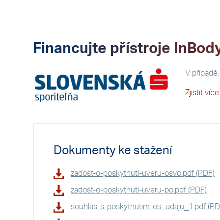
Financujte přístroje InBod
V případě,
Zjistit více
Dokumenty ke stažení
zadost-o-poskytnuti-uveru-osvc.pdf (PDF)
zadost-o-poskytnuti-uveru-po.pdf (PDF)
souhlas-s-poskytnutim-os.-udaju_1.pdf (PD