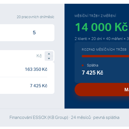
MĚSÍČNÍ TRŽBY Z MĚŘENÍ
20 pracovních dní/měsíc
14 000 Kč
5
2
klienti
× 20 dní =
40
měření ×
3
ROZPAD MĚSÍČNÍCH TRŽEB
Kč
Splátka
163 350 Kč
7 425 Kč
7 425 Kč
M
Financování ESSOX (KB Group) · 24 měsíců · pevná splátka