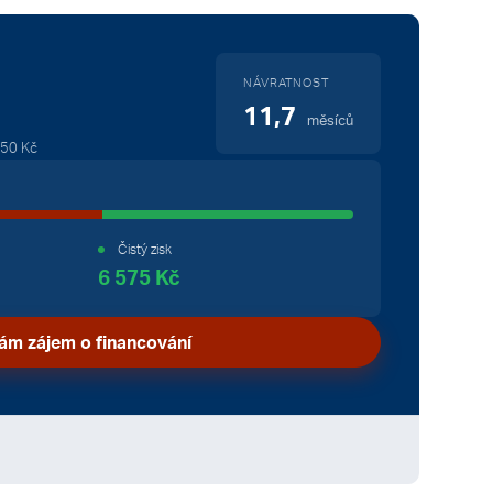
NÁVRATNOST
11,7
měsíců
50 Kč
Čistý zisk
6 575 Kč
ám zájem o financování