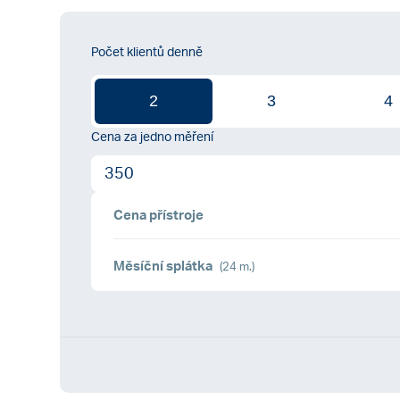
Počet klientů denně
2
3
4
Cena za jedno měření
Cena přístroje
Měsíční splátka
(24 m.)