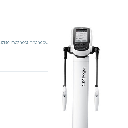
yužijte možnosti financování se Slovenskou spořitelnou.