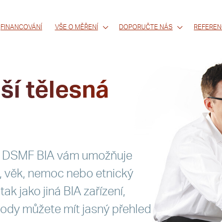
FINANCOVÁNÍ
VŠE O MĚŘENÍ
DOPORUČTE NÁS
REFEREN
lší tělesná
a DSMF BIA vám umožňuje
, věk, nemoc nebo etnický
k jako jiná BIA zařízení,
Body můžete mít jasný přehled