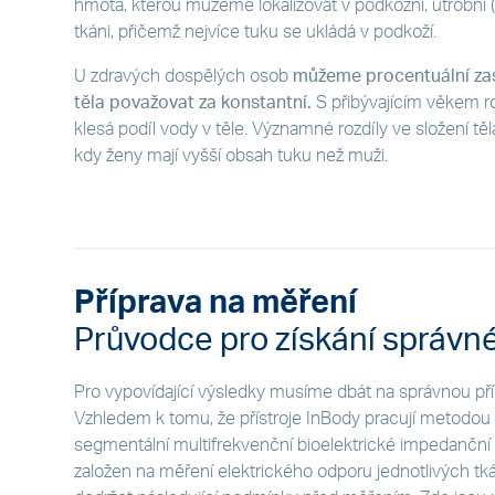
hmota, kterou můžeme lokalizovat v podkožní, útrobní (v
tkáni, přičemž nejvíce tuku se ukládá v podkoží.
U zdravých dospělých osob
můžeme procentuální zas
těla považovat za konstantní.
S přibývajícím věkem r
klesá podíl vody v těle. Významné rozdíly ve složení těl
kdy ženy mají vyšší obsah tuku než muži.
Příprava na měření
Průvodce pro získání správn
Pro vypovídající výsledky musíme dbát na správnou př
Vzhledem k tomu, že přístroje InBody pracují metodo
segmentální multifrekvenční bioelektrické impedanční ana
založen na měření elektrického odporu jednotlivých tkán