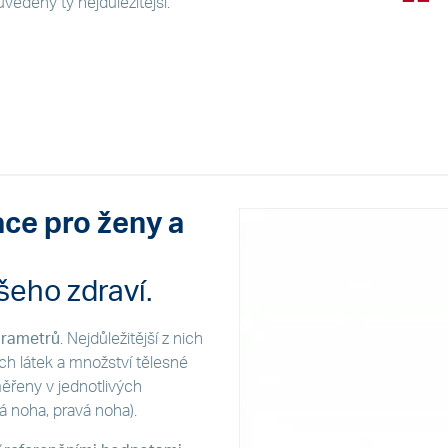
vedeny ty nejdůležitější.
ace pro ženy a
eho zdraví.
arametrů
. Nejdůležitější z nich
ích látek a množství tělesné
ěřeny v jednotlivých
á noha, pravá noha).