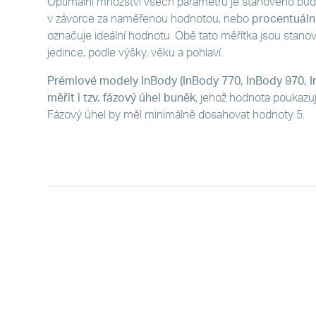
Optimální množství všech parametrů je stanoveno bu
v závorce za naměřenou hodnotou, nebo
procentuáln
označuje ideální hodnotu. Obě tato měřítka jsou stan
jedince, podle výšky, věku a pohlaví.
Prémiové modely InBody (InBody 770, InBody 970, 
měřit i tzv. fázový úhel buněk
, jehož hodnota poukazuj
Fázový úhel by měl minimálně dosahovat hodnoty 5.