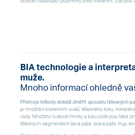
dodržet následující podmínky před měřením. Zde jsou u
BIA technologie a interpret
muže.
Mnoho informací ohledně vaš
Přístroje InBody dokáží změřit spoustu tělesných p
je množství kosterních svalů, tělesného tuku, mineráln
vody. Množství svalové hmoty a tuku poté jsou také zm
tělesných segmentech (levá paže, pravá paže, trup, lev