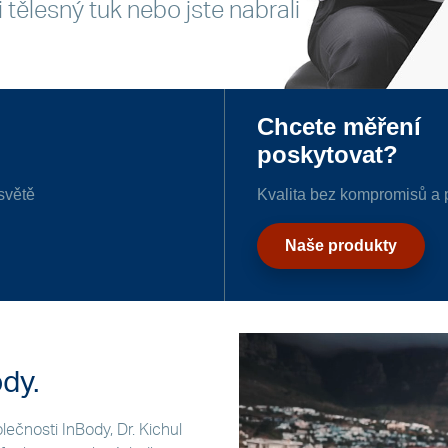
 tělesný tuk nebo jste nabrali
Chcete měření
poskytovat?
světě
Kvalita bez kompromisů a p
Naše produkty
dy.
olečnosti InBody, Dr. Kichul