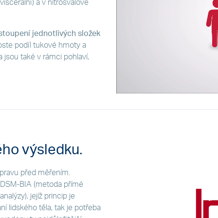
iscerální) a v nitrosvalové
toupení jednotlivých složek
oste podíl tukové hmoty a
a jsou také v rámci pohlaví,
ého výsledku.
ípravu před měřením.
u DSM-BIA (metoda přímé
lýzy), jejíž princip je
í lidského těla, tak je potřeba