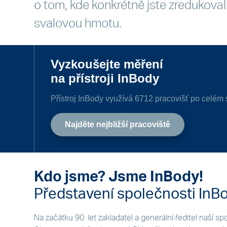
o tom, kde konkrétně jste zredukovali
svalovou hmotu.
Vyzkoušejte měření
na přístroji InBody
Přístroj InBody využívá
6712 pracovišť
po celém 
Najděte nejbližší pracoviště
Kdo jsme? Jsme InBody!
Představení společnosti InBo
Na začátku 90. let zakladatel a generální ředitel naší sp