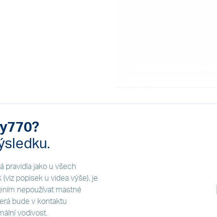
dy770?
ýsledku.
á pravidla jako u všech
viz popisek u videa výše), je
ěřením nepoužívat mastné
erá bude v kontaktu
ální vodivost.