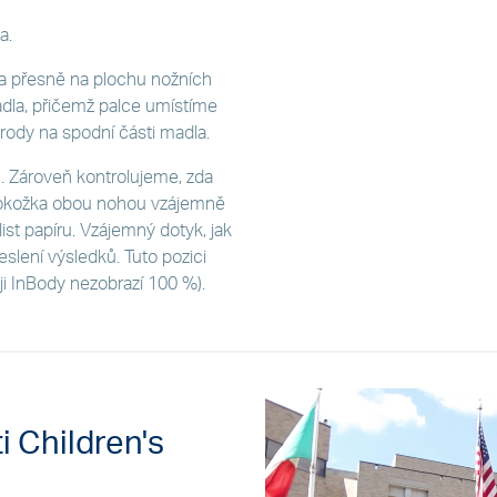
a.
a přesně na plochu nožních
dla, přičemž palce umístíme
trody na spodní části madla.
u. Zároveň kontrolujeme, zda
 pokožka obou nohou vzájemně
 list papíru. Vzájemný dotyk, jak
slení výsledků. Tuto pozici
ji InBody nezobrazí 100 %).
i Children's