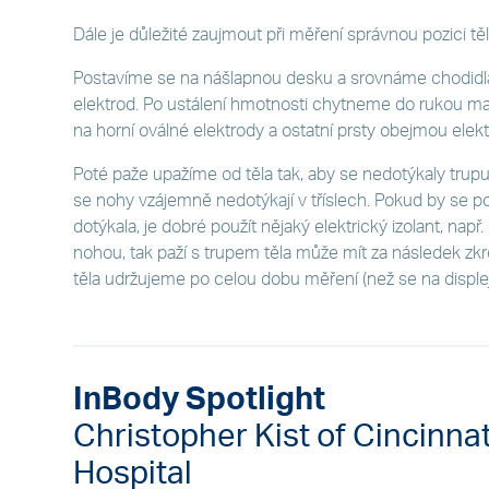
Dále je důležité zaujmout při měření správnou pozici těl
Postavíme se na nášlapnou desku a srovnáme chodidl
elektrod. Po ustálení hmotnosti chytneme do rukou ma
na horní oválné elektrody a ostatní prsty obejmou elek
Poté paže upažíme od těla tak, aby se nedotýkaly trup
se nohy vzájemně nedotýkají v tříslech. Pokud by se
dotýkala, je dobré použít nějaký elektrický izolant, např.
nohou, tak paží s trupem těla může mít za následek zkre
těla udržujeme po celou dobu měření (než se na disple
InBody Spotlight
Christopher Kist of Cincinnat
Hospital