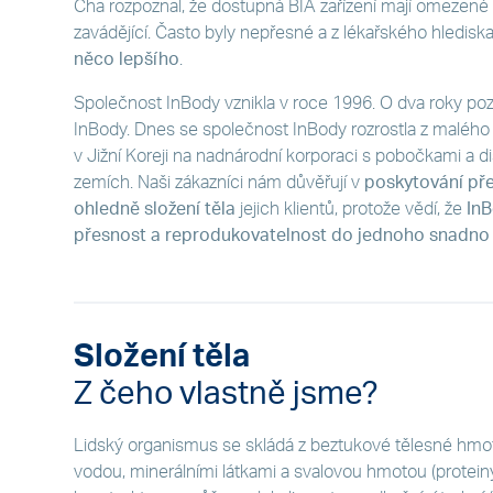
Cha rozpoznal, že dostupná BIA zařízení mají omezené 
zavádějící. Často byly nepřesné a z lékařského hledisk
něco lepšího
.
Společnost InBody vznikla v roce 1996. O dva roky pozdě
InBody. Dnes se společnost InBody rozrostla z malého
v Jižní Koreji na nadnárodní korporaci s pobočkami a di
zemích. Naši zákazníci nám důvěřují v
poskytování pře
ohledně složení těla
jejich klientů, protože vědí, že
InB
přesnost a reprodukovatelnost do jednoho snadno 
Složení těla
Z čeho vlastně jsme?
Lidský organismus se skládá z beztukové tělesné hmoty
vodou, minerálními látkami a svalovou hmotou (protein