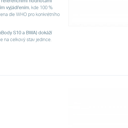
ď
referenčními hodnotami
ím vyjádřením
, kde 100 %
ovena dle WHO pro konkrétního
InBody S10 a BWA) dokáží
e na celkový stav jedince.