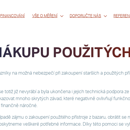
FINANCOVÁNÍ
VŠE O MĚŘENÍ
DOPORUČTE NÁS
REFEREN
NÁKUPU POUŽITÝC
íky na možná nebezpečí při zakoupení starších a použitých přís
 totiž již nevyrábí a byla ukončena i jejich technická podpora ze
azovat mnoho skrytých závad, které negativně ovlivňují funkčnost
finančně náročné.
adě zájmu o zakoupení použitého přístroje z bazaru, obrátit se 
poskytneme veškeré potřebné informace. Díky této pomoci se v