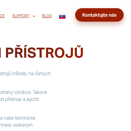
Kontaktujte nás
CE
SUPPORT
BLOG
H PŘÍSTROJŮ
trojů InBody, na různých
 strany výrobce. Takové
 přístroje a jejichž
na naše technické
yhnete veškerým