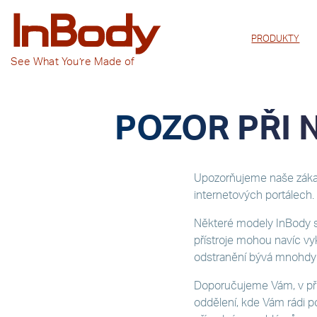
PRODUKTY
See
What You’re
Made of
POZOR PŘI 
Upozorňujeme naše zákazn
internetových portálech.
Některé modely InBody se
přístroje mohou navíc vyk
odstranění bývá mnohdy 
Doporučujeme Vám, v příp
oddělení, kde Vám rádi 