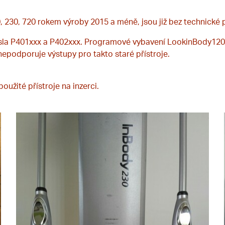
0, 230, 720 rokem výroby 2015 a méně, jsou již bez technické
sla P401xxx a P402xxx. Programové vybavení LookinBody120 
nepodporuje výstupy pro takto staré přístroje.
oužité přístroje na inzerci.