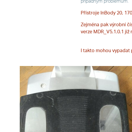
případným problémům.
Přístroje InBody 20, 17
Zejména pak výrobní čí
verze MDR_V5.1.0.1 již 
I takto mohou vypadat p