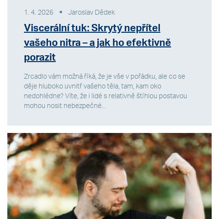
1. 4. 2026
Jaroslav Dědek
Viscerální tuk: Skrytý nepřítel
vašeho nitra – a jak ho efektivně
porazit
Zrcadlo vám možná říká, že je vše v pořádku, ale co se
děje hluboko uvnitř vašeho těla, tam, kam oko
nedohlédne? Víte, že i lidé s relativně štíhlou postavou
mohou nosit nebezpečné...