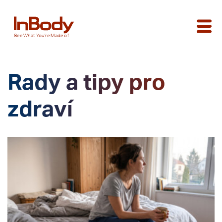
See
What You’re
Made of
Rady a tipy pro
zdraví