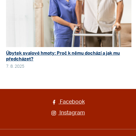
Úbytek svalové hmoty: Proč k němu dochází a jak mu
předcházet?
7. 8. 2025
Facebook
Instagram