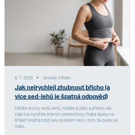
6. 7. 2026
Jaroslav Dědek
Jak nejrychleji zhubnout břicho (a
více sed-lehů je špatná odpověď)
Děláte stovky sedů-lehů, hlídáte si jídlo, a přesto vás
trápí tuk na břiše (kterým sebekriticky říkáte špeky na
břiše)? Možná totiž celý problém není v tom, že byste se
málo...