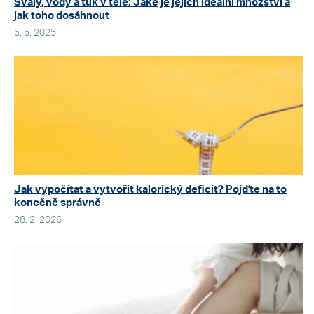
Svaly, vody a tuk v těle: Jaké je jejich ideální množství a
jak toho dosáhnout
5. 5. 2025
Jak vypočítat a vytvořit kalorický deficit? Pojďte na to
konečně správně
28. 2. 2026