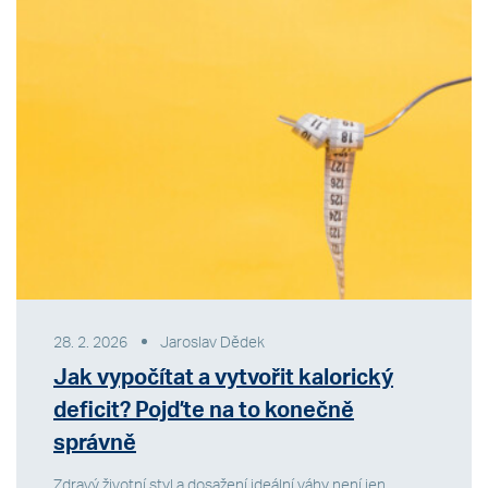
28. 2. 2026
Jaroslav Dědek
Jak vypočítat a vytvořit kalorický
deficit? Pojďte na to konečně
správně
Zdravý životní styl a dosažení ideální váhy není jen