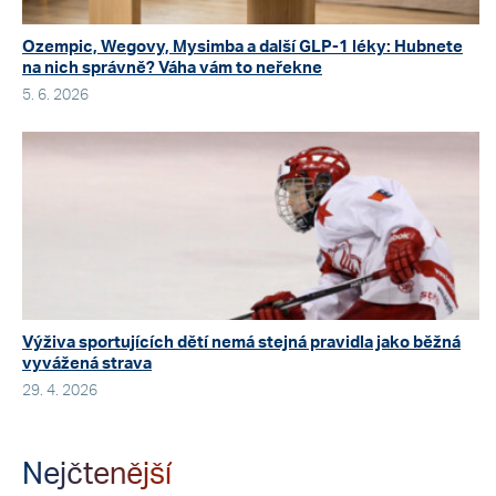
Ozempic, Wegovy, Mysimba a další GLP-1 léky: Hubnete
na nich správně? Váha vám to neřekne
5. 6. 2026
Výživa sportujících dětí nemá stejná pravidla jako běžná
vyvážená strava
29. 4. 2026
Nejčtenější