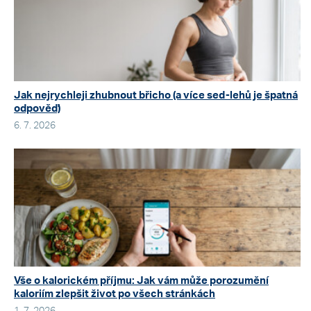
Jak nejrychleji zhubnout břicho (a více sed-lehů je špatná
odpověď)
6. 7. 2026
Vše o kalorickém příjmu: Jak vám může porozumění
kaloriím zlepšit život po všech stránkách