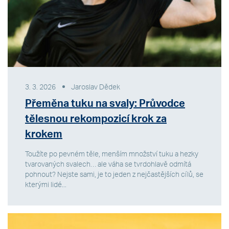
3. 3. 2026
Jaroslav Dědek
Přeměna tuku na svaly: Průvodce
tělesnou rekompozicí krok za
krokem
Toužíte po pevném těle, menším množství tuku a hezky
tvarovaných svalech… ale váha se tvrdohlavě odmítá
pohnout? Nejste sami, je to jeden z nejčastějších cílů, se
kterými lidé...