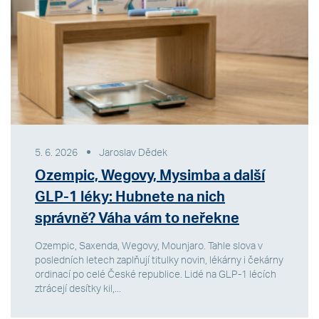
5. 6. 2026
Jaroslav Dědek
Ozempic, Wegovy, Mysimba a další
GLP-1 léky: Hubnete na nich
správně? Váha vám to neřekne
Ozempic, Saxenda, Wegovy, Mounjaro. Tahle slova v
posledních letech zaplňují titulky novin, lékárny i čekárny
ordinací po celé České republice. Lidé na GLP-1 lécích
ztrácejí desítky kil,...