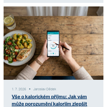
1. 7. 2026
Jaroslav Dědek
Vše o kalorickém příjmu: Jak vám
může porozumění kaloriím zlepšit