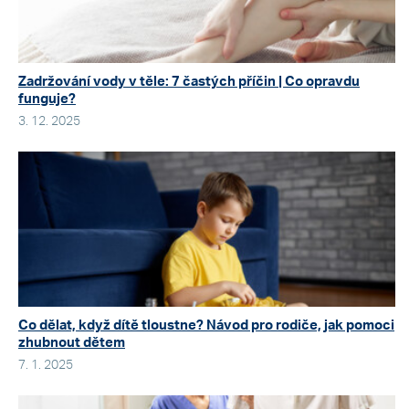
Zadržování vody v těle: 7 častých příčin | Co opravdu
funguje?
3. 12. 2025
Co dělat, když dítě tloustne? Návod pro rodiče, jak pomoci
zhubnout dětem
7. 1. 2025