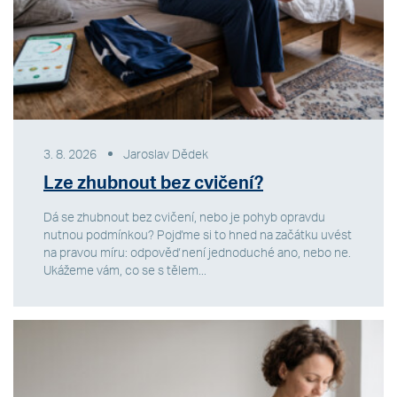
3. 8. 2026
Jaroslav Dědek
Lze zhubnout bez cvičení?
Dá se zhubnout bez cvičení, nebo je pohyb opravdu
nutnou podmínkou? Pojďme si to hned na začátku uvést
na pravou míru: odpověď není jednoduché ano, nebo ne.
Ukážeme vám, co se s tělem...