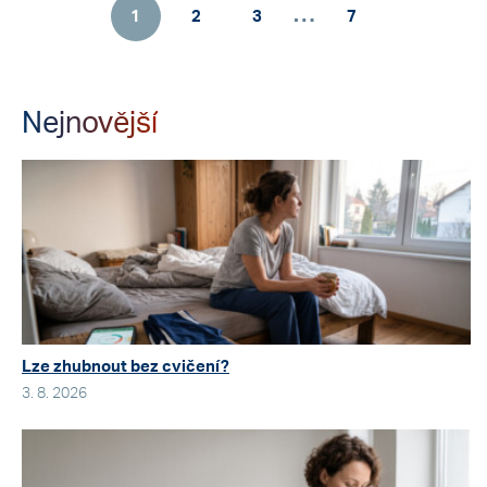
…
1
2
3
7
Nejnovější
Lze zhubnout bez cvičení?
3. 8. 2026