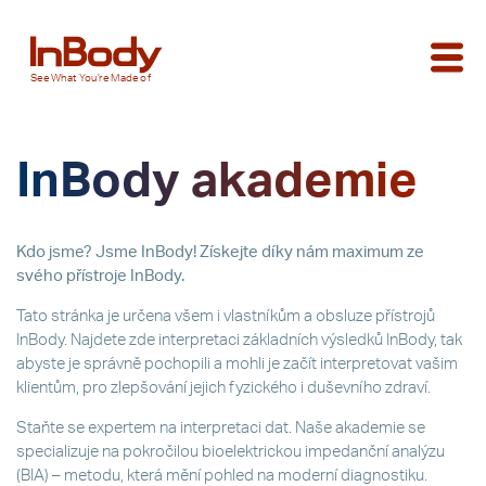
See
What You’re
Made of
InBody akademie
Kdo jsme? Jsme InBody!
Získejte díky nám maximum ze
svého přístroje InBody.
Tato stránka je určena všem i vlastníkům a obsluze přístrojů
InBody. Najdete zde interpretaci základních výsledků InBody, tak
abyste je správně pochopili a mohli je začít interpretovat vašim
klientům, pro zlepšování jejich fyzického i duševního zdraví.
Staňte se expertem na interpretaci dat. Naše akademie se
specializuje na pokročilou bioelektrickou impedanční analýzu
(BIA) – metodu, která mění pohled na moderní diagnostiku.