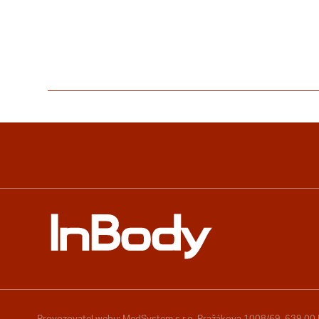
Provozovatel webu: MedSystem s.r.o. Pražákova 1008/69, 639 00