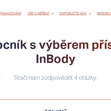
FINANCOVÁNÍ
VŠE O MĚŘENÍ
DOPORUČTE NÁS
REFEREN
cník s výběrem přís
InBody
Stačí nám zodpovědět 4 otázky.