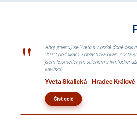
Ahoj, jmenuji se Yveta a v brzké době oslaví
20 let podnikám v oblasti tvarování postav
jsem kosmetickým salonem s lymfodrenáži,
kavitací,...
Yveta Skalická - Hradec Králové
Číst celé