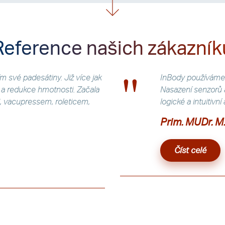
Reference našich zákazník
m své padesátiny. Již více jak
InBody používáme 
y a redukce hmotnosti. Začala
Nasazení senzorů a
 vacupressem, roleticem,
logické a intuitivn
Prim. MUDr. M.
Číst celé