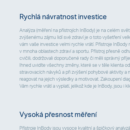
Rychlá návratnost investice
Analýza (měření na přístrojích InBody) je na celém svě
zvýšenému zájmu lidí své zdraví je o toto vyšetření vel
vám vaše investice velmi rychle vrátí. Přístroje InBody
v mnoha oblastech zdraví a sportu. Přístroj přesně odhalí
cvičili, dodržovali doporučené rady či měli správný příje
Ihned uvidíte všechny změny, které se v těle klienta o
stravovacích návyků a při zvýšení pohybové aktivity a 
reagovat na jejich výsledky a motivovat. Zakoupení di
Vám rychle vrátí a vyplatí, jelikož kde je InBody, jsou i kli
Vysoká přesnost měření
Přístroje InBody jsou vysoce kvalitní a špičkový analyzá