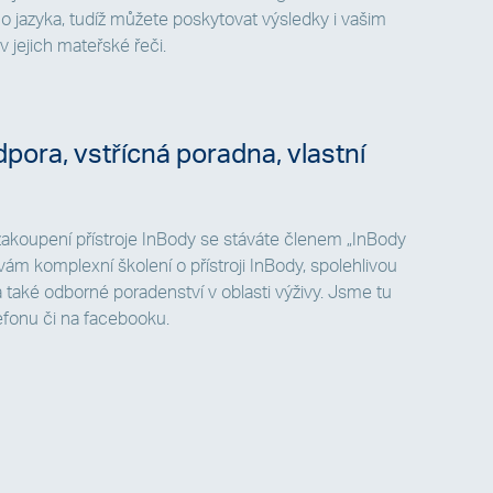
 jazyka, tudíž můžete poskytovat výsledky i vašim
 jejich mateřské řeči.
pora, vstřícná poradna, vlastní
koupení přístroje InBody se stáváte členem „InBody
ám komplexní školení o přístroji InBody, spolehlivou
také odborné poradenství v oblasti výživy. Jsme tu
lefonu či na facebooku.