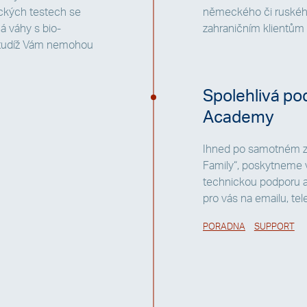
nických testech se
německého či ruského
ná váhy s bio-
zahraničním klientům v
, tudíž Vám nemohou
Spolehlivá pod
Academy
Ihned po samotném za
Family“, poskytneme v
technickou podporu a 
pro vás na emailu, te
PORADNA
SUPPORT