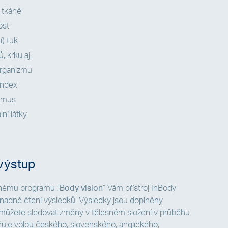
 tkáně
ost
í) tuk
 krku aj.
organizmu
index
ismus
ní látky
výstup
nému programu „
Body vision
“ Vám přístroj InBody
nadné čtení výsledků. Výsledky jsou doplněny
 můžete sledovat změny v tělesném složení v průběhu
uje volbu českého, slovenského, anglického,