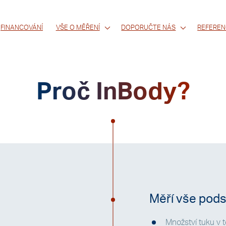
FINANCOVÁNÍ
VŠE O MĚŘENÍ
DOPORUČTE NÁS
REFEREN
Proč InBody?
Měří vše pods
Množství tuku v t