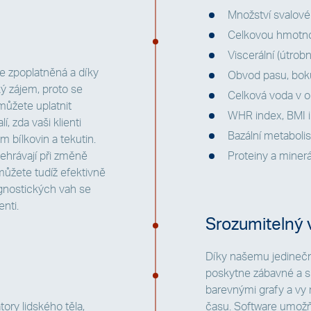
Množství svalové
Celkovou hmotn
Viscerální (útrobn
te zpoplatněná a díky
Obvod pasu, boků,
ký zájem, proto se
Celková voda v 
 můžete uplatnit
WHR index, BMI 
, zda vaši klienti
Bazální metabol
m bílkovin a tekutin.
dehrávají při změně
Proteiny a minerál
můžete tudíž efektivně
agnostických vah se
enti.
Srozumitelný 
Díky našemu jedineč
poskytne zábavné a s
barevnými grafy a vy
tory lidského těla,
času. Software umožň