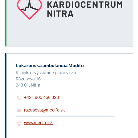
Lekárenská ambulancia Medifo
Klinicko - výskumne pracovisko
Rázusova 16,
949 01, Nitra
+421 905 456 328
razusova@medifo.sk
www.medifo.sk