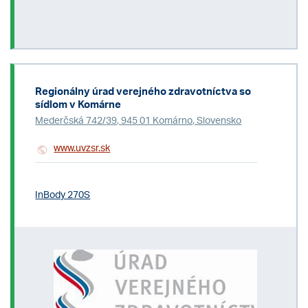
Regionálny úrad verejného zdravotníctva so
sídlom v Komárne
Mederčská 742/39, 945 01 Komárno, Slovensko
www.uvzsr.sk
InBody 270S