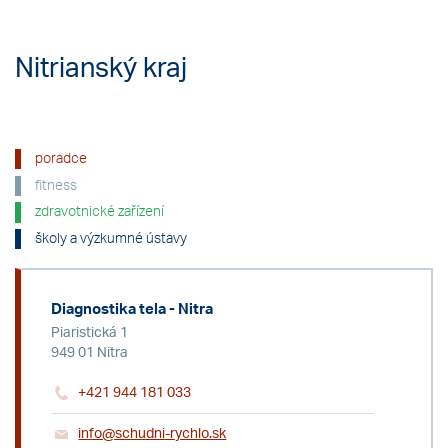
Nitrianský kraj
poradce
fitness
zdravotnické zařízení
školy a výzkumné ústavy
Diagnostika tela - Nitra
Piaristická 1
949 01 Nitra
+421 944 181 033
info@schudni-rychlo.sk