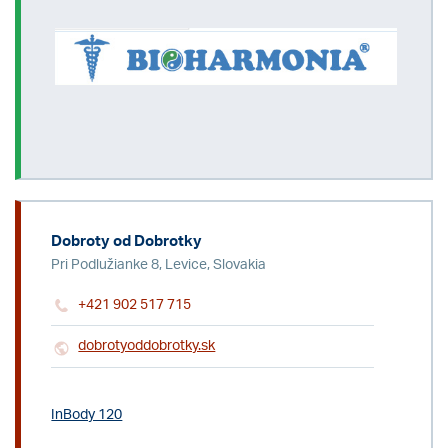
Dobroty od Dobrotky
Pri Podlužianke 8, Levice, Slovakia
+421 902 517 715
dobrotyoddobrotky.sk
InBody 120