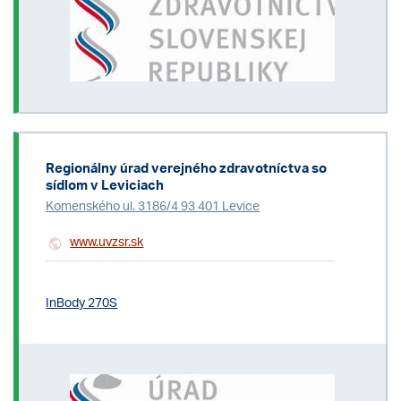
Regionálny úrad verejného zdravotníctva so
sídlom v Leviciach
Komenského ul. 3186/4 93 401 Levice
www.uvzsr.sk
InBody 270S