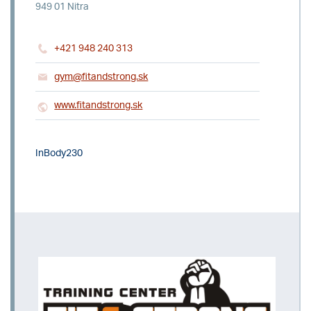
949 01 Nitra
+421 948 240 313
gym@fitandstrong.sk
www.fitandstrong.sk
InBody230