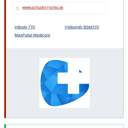
www.schudni-rychlo.sk
InBody 770
Výškoměr BSM370
MaxPulse Medicore