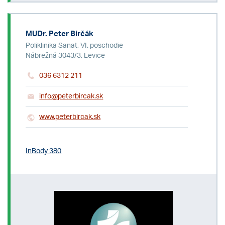
MUDr. Peter Birčák
Poliklinika Sanat, VI. poschodie
Nábrežná 3043/3, Levice
036 6312 211
info@peterbircak.sk
www.peterbircak.sk
InBody 380