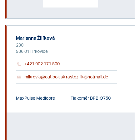
Marianna Žilíková
230
936 01 Hrkovice
+421 902 171 500
mikrovia@outlook.sk rastozilik@hotmail.de
MaxPulse Medicore
Tlakoměr BPBIO750