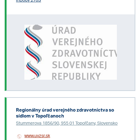
InBody 270S
Regionálny úrad verejného zdravotníctva so
sídlom v Topoľčanoch
Stummerova 1856/90, 955 01 Topoľčany, Slovensko
www.uvzsr.sk