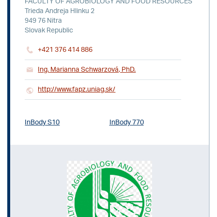
FACULTY OF AGROBIOLOGY AND FOOD RESOURCES
Trieda Andreja Hlinku 2
949 76 Nitra
Slovak Republic
+421 376 414 886
Ing. Marianna Schwarzová, PhD.
http://www.fapz.uniag.sk/
InBody S10
InBody 770