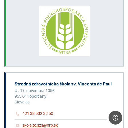
Stredná zdravotnícka škola sv. Vincenta de Paul
Ul. 17. novembra 1056
955 01 Topoľčany
Slovakia
421 38 532 32 50
skola.to.szs@nrb.sk