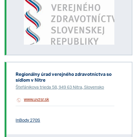
Regionálny úrad verejného zdravotníctva so
sídlom v Nitre
Štefánikova trieda 58, 949 63 Nitra, Slovensko
www.uvzsr.sk
InBody 270S