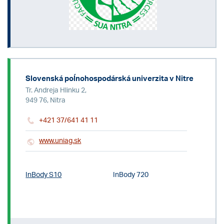
Slovenská poĺnohospodárská univerzita v Nitre
Tr. Andreja Hlinku 2,
949 76, Nitra
+421 37/641 41 11
www.uniag.sk
InBody S10
InBody 720