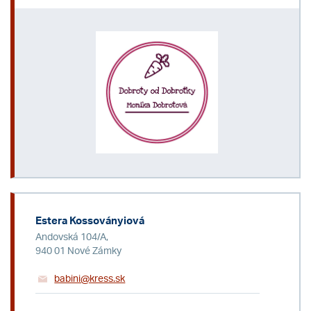
Estera Kossoványiová
Andovská 104/A,
940 01 Nové Zámky
babini@kress.sk