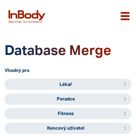
See
What You’re
Made of
Database Merge
Vhodný pro
Lékař
Poradce
Fitness
Koncový uživatel