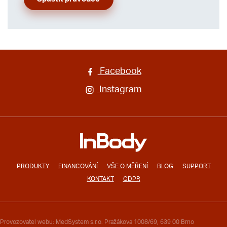
Facebook
Instagram
PRODUKTY
FINANCOVÁNÍ
VŠE O MĚŘENÍ
BLOG
SUPPORT
KONTAKT
GDPR
Provozovatel webu: MedSystem s.r.o. Pražákova 1008/69, 639 00 Brno