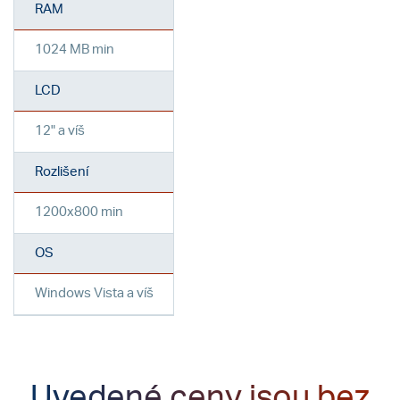
RAM
1024 MB min
LCD
12" a víš
Rozlišení
1200x800 min
OS
Windows Vista a víš
Uvedené ceny jsou bez