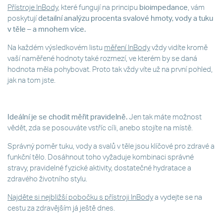
Přístroje InBody
, které fungují na principu
bioimpedance
, vám
poskytují
detailní analýzu procenta svalové hmoty, vody a tuku
v těle – a mnohem více.
Na každém výsledkovém listu
měření InBody
vždy vidíte kromě
vaší naměřené hodnoty také rozmezí, ve kterém by se daná
hodnota měla pohybovat. Proto tak vždy víte už na první pohled,
jak na tom jste.
Ideální je se chodit měřit pravidelně.
Jen tak máte možnost
vědět, zda se posouváte vstříc cíli, anebo stojíte na místě.
Správný poměr tuku, vody a svalů v těle jsou klíčové pro zdravé a
funkční tělo. Dosáhnout toho vyžaduje kombinaci správné
stravy, pravidelné fyzické aktivity, dostatečné hydratace a
zdravého životního stylu.
Najděte si nejbližší pobočku s přístroji InBody
a vydejte se na
cestu za zdravějším já ještě dnes.