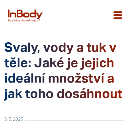
See
What You’re
Made of
Svaly, vody a tuk v
těle: Jaké je jejich
ideální množství a
jak toho dosáhnout
5. 5. 2025