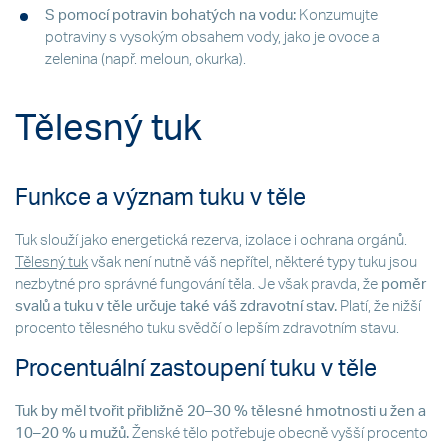
S pomocí potravin bohatých na vodu:
Konzumujte
potraviny s vysokým obsahem vody, jako je ovoce a
zelenina (např. meloun, okurka).
Tělesný tuk
Funkce a význam tuku v těle
Tuk slouží jako energetická rezerva, izolace i ochrana orgánů.
Tělesný tuk
však není nutně váš nepřítel, některé typy tuku jsou
nezbytné pro správné fungování těla. Je však pravda, že
poměr
svalů a tuku v těle určuje také váš zdravotní stav.
Platí, že nižší
procento tělesného tuku svědčí o lepším zdravotním stavu.
Procentuální zastoupení tuku v těle
Tuk by měl tvořit přibližně 20–30 % tělesné hmotnosti u žen a
10–20 % u mužů.
Ženské tělo potřebuje obecně vyšší procento