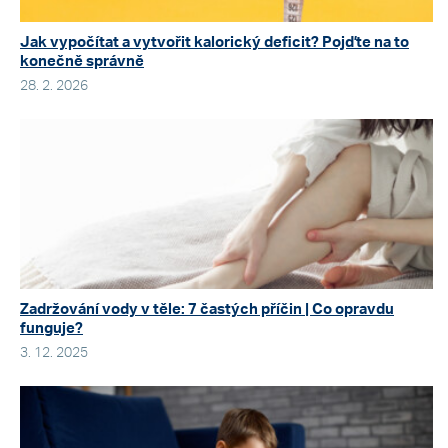
Jak vypočítat a vytvořit kalorický deficit? Pojďte na to
konečně správně
28. 2. 2026
Zadržování vody v těle: 7 častých příčin | Co opravdu
funguje?
3. 12. 2025