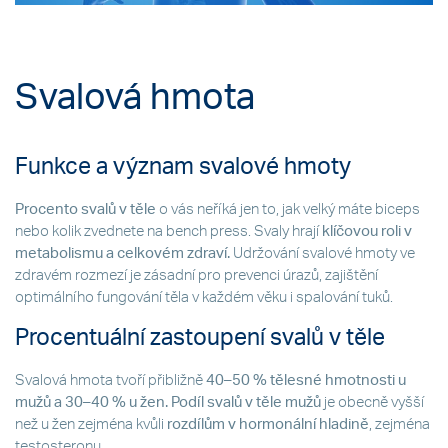
Svalová hmota
Funkce a význam svalové hmoty
Procento svalů v těle
o vás neříká jen to, jak velký máte biceps
nebo kolik zvednete na bench press. Svaly hrají
klíčovou roli v
metabolismu a celkovém zdraví.
Udržování svalové hmoty ve
zdravém rozmezí je zásadní pro prevenci úrazů, zajištění
optimálního fungování těla v každém věku i spalování tuků.
Procentuální zastoupení svalů v těle
Svalová hmota tvoří přibližně
40–50 % tělesné hmotnosti u
mužů a 30–40 % u žen. Podíl svalů v těle mužů
je obecně vyšší
než u žen zejména kvůli
rozdílům v hormonální hladině
, zejména
testosteronu.