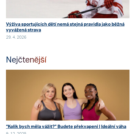
Výživa sportujících dětí nemá stejná pravidla jako běžná
vyvážená strava
29. 4. 2026
Nejčtenější
“Kolik bych měla vážit?” Budete překvapeni | Ideální váha