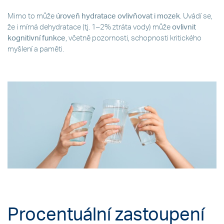
Mimo to může
úroveň hydratace ovlivňovat i mozek
. Uvádí se,
že i mírná dehydratace (tj. 1–2% ztráta vody) může
ovlivnit
kognitivní funkce
, včetně pozornosti, schopnosti kritického
myšlení a paměti.
Procentuální zastoupení