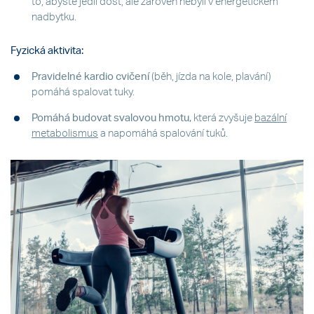
to, abyste jedli dost, ale zároveň nebyli v energetickém
nadbytku.
Fyzická aktivita:
Pravidelné kardio cvičení
(běh, jízda na kole, plavání)
pomáhá spalovat tuky.
Pomáhá budovat svalovou hmotu,
která zvyšuje
bazální
metabolismus
a napomáhá spalování tuků.