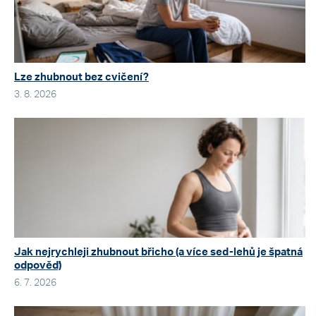
Lze zhubnout bez cvičení?
3. 8. 2026
Jak nejrychleji zhubnout břicho (a více sed-lehů je špatná
odpověď)
6. 7. 2026