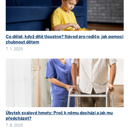
Co dělat, když dítě tloustne? Návod pro rodiče, jak pomoci
zhubnout dětem
7. 1. 2025
Úbytek svalové hmoty: Proč k němu dochází a jak mu
předcházet?
7. 8. 2025