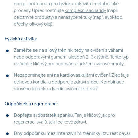
energii potřebnou pro fyzickou aktivitu i metabolické
procesy. Upřednostňujte
komplexní sacharidy
(např.
celozrnné produkty) a nenasycené tuky (např. avokádo,
ořechy, olivový olej).
Fyzická aktivita:
Zaměřte se na silový trénink
, tedy na cvičení s váhami
nebo odporovými gumami alespoň 2–3x týdně. Tento typ
cvičení je klíčový pro budování a udržení svalové hmoty.
Nezapomínejte ani na kardiovaskulární cvičení.
Zlepšuje
celkovou kondici a podporuje zdraví srdce. Kombinace
silového tréninku a kardio cvičení je ideální.
Odpočinek a regenerace:
Dopřejte si dostatek spánku.
Ten je klíčový jak pro
regeneraci svalů, tak i celkové zdraví.
Dny odpočinku mezi intenzivními tréninky
(tzv. rest days)