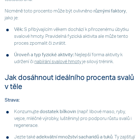
Nicméně toto procento může být ovlivněno
různými faktory
,
jako je:
Věk:
S přibývajícím věkem dochází k přirozenému úbytku
svalové hmoty. Pravidelná fyzická aktivita ale může tento
proces zpomalit či zvrátit.
Úroveň a typ fyzické aktivity:
Nejlepší forma aktivity k
udržení či
nabírání svalové hmoty
je silový trénink.
Jak dosáhnout ideálního procenta svalů
v těle
Strava:
Konzumujte
dostatek bílkovin
(např. libové maso, ryby,
vejce, mléčné výrobky, luštěniny) pro podporu růstu svalů i
regenerace.
Jezte také
adekvátní množství sacharidů a tuků
. Ty zajišťují