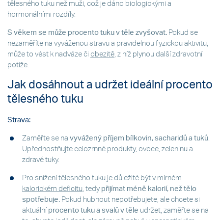
tělesného tuku než muži, což je dáno biologickými a
hormonálními rozdíly.
S věkem se může procento tuku v těle zvyšovat.
Pokud se
nezaměříte na vyváženou stravu a pravidelnou fyzickou aktivitu,
může to vést k nadváze či
obezitě
, z níž plynou další zdravotní
potíže.
Jak dosáhnout a udržet ideální procento
tělesného tuku
Strava:
Zaměřte se na
vyvážený příjem bílkovin, sacharidů a tuků
.
Upřednostňujte celozrnné produkty, ovoce, zeleninu a
zdravé tuky.
Pro snížení tělesného tuku je důležité být v mírném
kalorickém deficitu
, tedy
přijímat méně kalorií, než tělo
spotřebuje.
Pokud hubnout nepotřebujete, ale chcete si
aktuální
procento tuku a svalů v těle
udržet, zaměřte se na