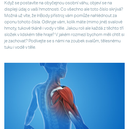
Když se postavíte na obyčejnou osobní váhu, objeví se na
displeji údaj o vaší hmotnosti. Co všechno ale toto číslo skrývá?
Možná už víte, že InBody přístroj vám pomůže nahlédnout za
oponu tohoto čísla. Odkryje vám, kolik máte (mimo jiné) svalové
hmoty, tukové tkáně i vody v těle. Jakou roli ale každá z těchto tří
složek v lidském těle hraje? V jakém rozmezí bychom měli chtít si
je zachovat? Podívejte se s námi na zoubek svalům, tělesnému
tuku i vodě v těle.