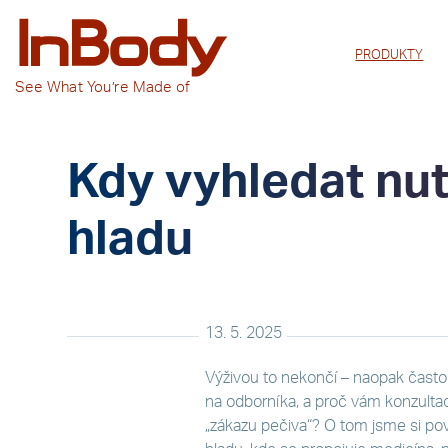
PRODUKTY
See
What You’re
Made of
Kdy vyhledat nut
hladu
13. 5. 2025
Výživou to nekončí – naopak často p
na odborníka, a proč vám konzulta
„zákazu pečiva“? O tom jsme si po