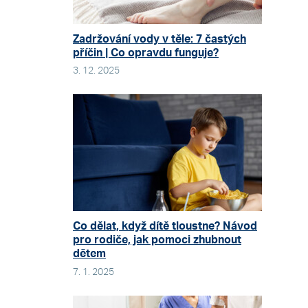
Zadržování vody v těle: 7 častých
příčin | Co opravdu funguje?
3. 12. 2025
Co dělat, když dítě tloustne? Návod
pro rodiče, jak pomoci zhubnout
dětem
7. 1. 2025