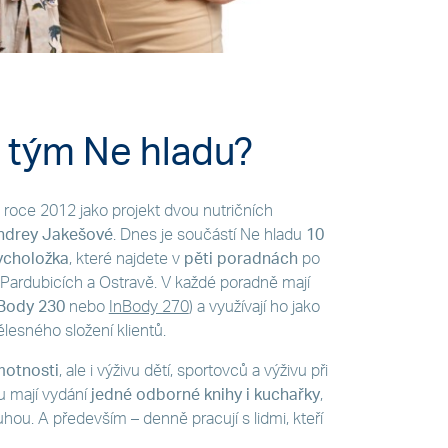
ě tým Ne hladu?
v roce 2012 jako projekt dvou nutričních
ndrey Jakešové
. Dnes je součástí Ne hladu
10
ycholožka
, které najdete v
pěti poradnách
po
, Pardubicích a Ostravě. V každé poradně mají
Body 230
nebo
InBody 270
) a využívají ho jako
lesného složení klientů.
motnosti
, ale i výživu dětí, sportovců a výživu při
u mají vydání
jedné odborné
knihy i kuchařky
,
hou. A především – denně pracují s lidmi, kteří