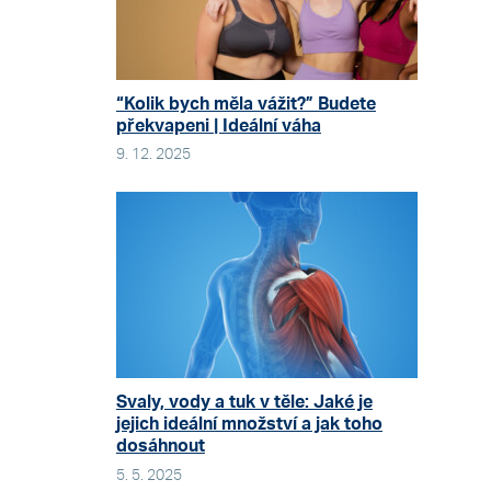
“Kolik bych měla vážit?” Budete
překvapeni | Ideální váha
9. 12. 2025
Svaly, vody a tuk v těle: Jaké je
jejich ideální množství a jak toho
dosáhnout
5. 5. 2025