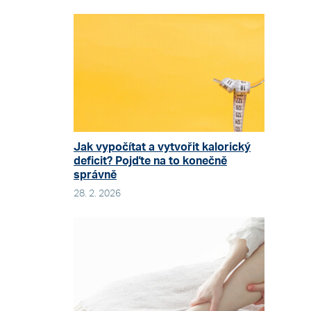
Jak vypočítat a vytvořit kalorický
deficit? Pojďte na to konečně
správně
28. 2. 2026