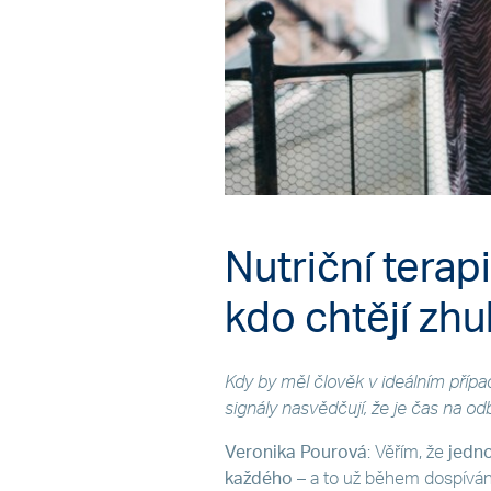
Nutriční terapi
kdo chtějí zh
Kdy by měl člověk v ideálním přípa
signály nasvědčují, že je čas na 
Veronika Pourová
: Věřím, že
jedno
každého
– a to už během dospívání