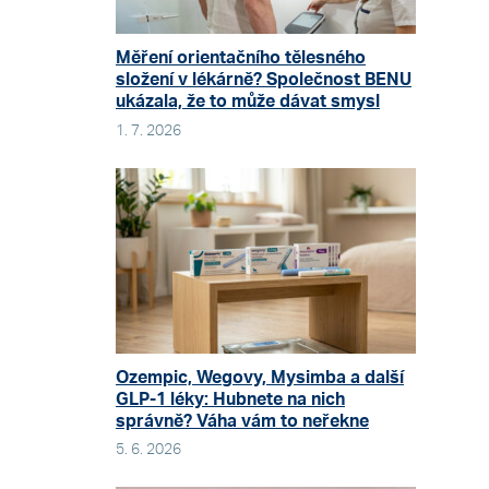
Měření orientačního tělesného
složení v lékárně? Společnost BENU
ukázala, že to může dávat smysl
1. 7. 2026
Ozempic, Wegovy, Mysimba a další
GLP-1 léky: Hubnete na nich
správně? Váha vám to neřekne
5. 6. 2026