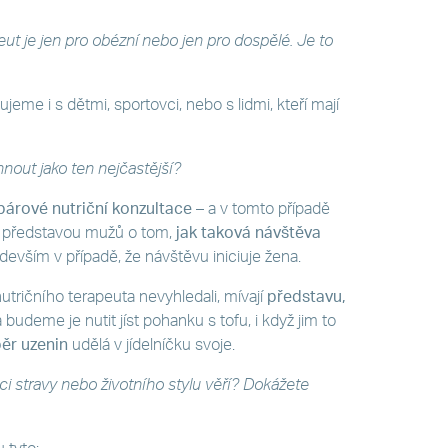
eut je jen pro obézní nebo jen pro dospělé. Je to
jeme i s dětmi, sportovci, nebo s lidmi, kteří mají
nout jako ten nejčastější?
párové nutriční konzultace
– a v tomto případě
u představou mužů o tom,
jak taková návštěva
edevším v případě, že návštěvu iniciuje žena.
nutričního terapeuta nevyhledali, mívají
představu,
 budeme je nutit jíst pohanku s tofu, i když jim to
ěr uzenin
udělá v jídelníčku svoje.
i stravy nebo životního stylu věří? Dokážete