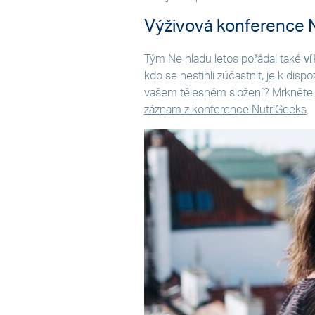
Výživová konference 
Tým Ne hladu letos pořádal také
ví
kdo se nestihli zúčastnit, je k disp
vašem tělesném složení? Mrkněte n
záznam z konference NutriGeeks
.