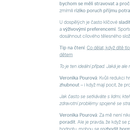
bychom se měli stravovat a proč
zmírnili
riziko poruch příjmu potra
U dospělých je často klíčové
sladi
a
výživovými preferencemi
. Sport
dosáhnout cílového tělesného slož
Tip na čtení
:
Co dělat, když dítě t
dětem
To je ten ideální případ. Jaká je ale
Veronika Pourová
: Kvůli redukci 
zhubnout
– i když mají pocit, že p
Jak často se setkáváte s lidmi, kteř
zdravotní problémy spojené se str
Veronika Pourová
: Za mě není nik
poradit
. Ale je pravda, že když s
hodnotu, mohou se
rozhodit horm