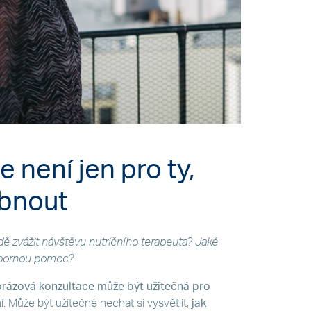
e není jen pro ty,
ubnout
dě zvážit návštěvu nutričního terapeuta? Jaké
odbornou pomoc?
rázová konzultace může být užitečná pro
. Může být užitečné nechat si vysvětlit,
jak