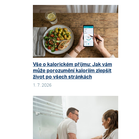
Vše o kalorickém příjmu: Jak vám
může porozumění kaloriím zlepšit
život po všech stránkách
1. 7. 2026