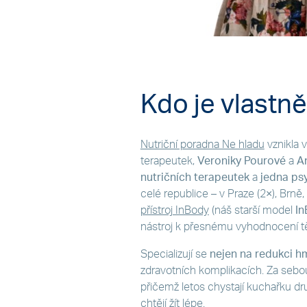
Kdo je vlastn
Nutriční poradna Ne hladu
vznikla 
terapeutek,
Veroniky Pourové
a
A
nutričních terapeutek
a
jedna ps
celé republice – v Praze (2×), Brně
přístroj InBody
(náš starší model
In
nástroj k přesnému vyhodnocení tě
Specializují se
nejen na redukci h
zdravotních komplikacích. Za sebo
přičemž letos chystají kuchařku dru
chtějí žít lépe.