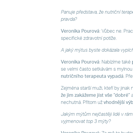
Panuje představa, že nutriční terap
pravda?
Veronika Pourová
: Vůbec ne. Pracu
specifické zdravotní potíže.
A jaký mýtus byste dokázala vypích
Veronika Pourová
: Nabízíme také
se velmi často setkávám s mylno
nutričního terapeuta vypadá
. Př
Zejména starší muži, kteří by jinak 
že jim zakážeme jíst vše “dobré”
a
nechutná. Přitom už
vhodnější výb
Jakým mýtům nejčastěji lidé v rámc
vyjmenovat top 3 mýty?