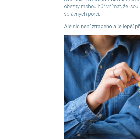
obezity mohou hůř vnímat, že jsou 
správných porcí.
Ale nic není ztraceno a je lepší p