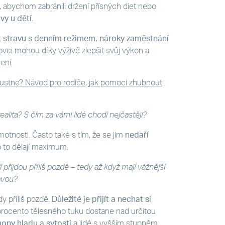
, abychom zabránili držení přísných diet nebo
vy u dětí
.
t stravu s denním režimem, nároky zaměstnání
ovci mohou díky výživě zlepšit svůj výkon a
ení.
loustne? Návod pro rodiče, jak pomoci zhubnout
 realita? S čím za vámi lidé chodí nejčastěji?
hmotnosti. Často také s tím, že se jim
nedaří
ro to dělají maximum.
í přijdou příliš pozdě – tedy až když mají vážnější
avou?
dy příliš pozdě.
Důležité je přijít a nechat si
e procento tělesného tuku dostane nad určitou
ony hladu a sytosti
a lidé s vyšším stupněm