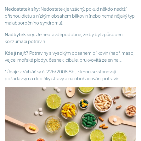
Nedostatek síry:
Nedostatek je vzácný, pokud někdo nedrží
přísnou dietu s nízkým obsahem bílkovin (nebo nemá nějaký typ
malabsorpčního syndromu).
Nadbytek síry:
Je nepravděpodobné, že by byl způsoben
konzumací potravin.
Kde ji najít?
Potraviny s vysokým obsahem bílkovin (např. maso,
vejce, mořské plody), česnek, cibule, brukvovitá zelenina…
*Údaje z Vyhlášky č. 225/2008 Sb., kterou se stanovují
požadavky na doplňky stravy a na obohacování potravin.