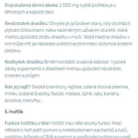
Doporučená denní dávka:
2 000 mg (vyšší potřeba je u
těhotných a kojících žen)
Nedostatek draslíku:
Obvykle je způsoben stavy, kdy dochází k
plýtvání bílkovinami, nebo nadměrným užíváním diuretik, která
mohou způsobit ztrátu draslíku v moči. Nízká hladina draslíku v
krvi může mít za následek srdeční arytmii nebo dokonce srdeční
zástavu.
Nadbytek draslíku:
Brnění končetin, svalová slabost. Vysoké
dávky suplementů s draslíkem mohou způsobit nevolnost,
zvracení a průjem.
Kde jej najít?
Sladké brambory, rajčata, zelená listová zelenina,
mrkev, sušené švestky, fazole, melasa, dýně, ryby, banány,
broskve, meruňky…
5. Hořčík
Funkce hořčíku v těle:
Hořčík má v těle stovky funkcí. Mezi
některé z nich patří pomoc s metabolismem sacharidů a tuků,
syntézou bílkovin a DNA a pomoc s uvolňování a obnovou svall.