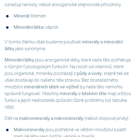
označují nerosty, neboli anorganické stejnorodé přírodniny.
Minerál:
křemen
Minerální látka:
vápník
V tomto článku však budeme používat
minerály a minerální
látky
jako synonyma.
Minerální látky
jsou anorganické látky, které naše tělo potřebuje
k různým fyziologickým funkcím. Na rozdíl od vitamínů, které
jsou organické, minerály pocházejí z
půdy a vody
, stejně tak se
však dostávají do našeho těla stravou. Bez dostatečného
množství
minerálních látek ve výživě
by naše tělo nemohlo
správně fungovat. Všechny
minerály v lidském těle
mají určitou
funkci a jejich nedostatek způsobí různé problémy (viz tabulka
níže).
Dělí na
makrominerály a mikrominerály
(neboli stopové prvky)
Makrominerály
jsou potřebné ve větším množství a patří
mezi ně látky jako hořčík, vápník a draslík.