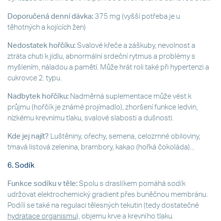
Doporučená denní dávka:
375 mg (vyšší potřeba je u
těhotných a kojících žen)
Nedostatek hořčíku:
Svalové křeče a záškuby, nevolnost a
ztráta chuti k jídlu, abnormální srdeční rytmus a problémy s
myšlením, náladou a pamětí. Může hrát roli také při hypertenzi a
cukrovce 2. typu.
Nadbytek hořčíku:
Nadměrná suplementace může vést k
průjmu (hořčík je známé projímadlo), zhoršení funkce ledvin,
nízkému krevnímu tlaku, svalové slabosti a dušnosti.
Kde jej najít?
Luštěniny, ořechy, semena, celozrnné obiloviny,
tmavá listová zelenina, brambory, kakao (hořká čokoláda)...
6. Sodík
Funkce sodíku v těle:
Spolu s draslíkem pomáhá sodík
udržovat elektrochemický gradient přes buněčnou membránu.
Podílí se také na regulaci tělesných tekutin (tedy dostatečné
hydratace organismu
), objemu krve a krevního tlaku.