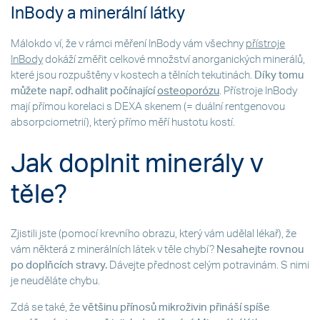
InBody a minerální látky
Málokdo ví, že v rámci měření InBody vám všechny
přístroje
InBody
dokáží změřit celkové množství anorganických minerálů,
které jsou rozpuštěny v kostech a tělních tekutinách.
Díky tomu
můžete např. odhalit počínající
osteoporózu
. Přístroje InBody
mají přímou korelaci s DEXA skenem (= duální rentgenovou
absorpciometrií), který přímo měří hustotu kostí.
Jak doplnit minerály v
těle?
Zjistili jste (pomocí krevního obrazu, který vám udělal lékař), že
vám některá z minerálních látek v těle chybí?
Nesahejte rovnou
po doplňcích stravy.
Dávejte přednost celým potravinám. S nimi
je neuděláte chybu.
Zdá se také, že
většinu přínosů mikroživin přináší spíše