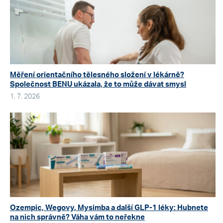
Měření orientačního tělesného složení v lékárně?
Společnost BENU ukázala, že to může dávat smysl
1. 7. 2026
Ozempic, Wegovy, Mysimba a další GLP-1 léky: Hubnete
na nich správně? Váha vám to neřekne