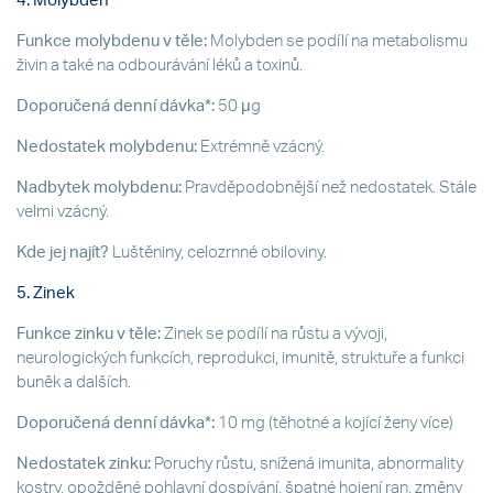
4. Molybden
Funkce molybdenu v těle:
Molybden se podílí na metabolismu
živin a také na odbourávání léků a toxinů.
Doporučená denní dávka*:
50 μg
Nedostatek molybdenu:
Extrémně vzácný.
Nadbytek molybdenu:
Pravděpodobnější než nedostatek. Stále
velmi vzácný.
Kde jej najít?
Luštěniny, celozrnné obiloviny.
5. Zinek
Funkce zinku v těle:
Zinek se podílí na růstu a vývoji,
neurologických funkcích, reprodukci, imunitě, struktuře a funkci
buněk a dalších.
Doporučená denní dávka*:
10 mg (těhotné a kojící ženy více)
Nedostatek zinku:
Poruchy růstu, snížená imunita, abnormality
kostry, opožděné pohlavní dospívání, špatné hojení ran, změny