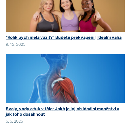
“Kolik bych měla vážit?” Budete překvapeni | Ideální váha
9. 12. 2025
Svaly, vody a tuk v těle: Jaké je jejich ideální množství a
jak toho dosáhnout
5. 5. 2025