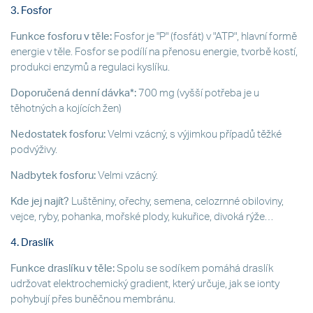
3. Fosfor
Funkce fosforu v těle:
Fosfor je "P" (fosfát) v "ATP", hlavní formě
energie v těle. Fosfor se podílí na přenosu energie, tvorbě kostí,
produkci enzymů a regulaci kyslíku.
Doporučená denní dávka*:
700 mg (vyšší potřeba je u
těhotných a kojících žen)
Nedostatek fosforu:
Velmi vzácný, s výjimkou případů těžké
podvýživy.
Nadbytek fosforu:
Velmi vzácný.
Kde jej najít?
Luštěniny, ořechy, semena, celozrnné obiloviny,
vejce, ryby, pohanka, mořské plody, kukuřice, divoká rýže…
4. Draslík
Funkce draslíku v těle:
Spolu se sodíkem pomáhá draslík
udržovat elektrochemický gradient, který určuje, jak se ionty
pohybují přes buněčnou membránu.