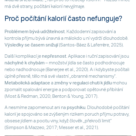
má dvě strany, počítání kalorií nevyjímaje.
Proč počítání kalorií často nefunguje?
Problémem bývá udržitelnost
. Každodenní zapisování a
kontrola příjmu bývá únavná a málokdo u ní vydrží dlouhodobě.
Výsledky se časem snižují
(Santos-Báez & Laferrère, 2025).
Další komplikací je
nepřesnost
. Aplikace i ruční zapisování jsou
náchylné k chybám
– množství jídla se často podhodnocuje
nebo nadhodnocuje (Banerjee et al., 2020). A i kdybyste počítali
úplně přesně, tělo má své vlastní „obranné mechanismy“.
Metabolická adaptace
a
změny v regulaci chuti k jídlu
mohou
zpomalit spalování energie a podporovat opětovné přibírání
(Most & Redman, 2020; Benton & Young, 2017).
A nesmíme zapomenout ani na
psychiku
. Dlouhodobé počítání
kalorií je spojováno se zvýšeným rizikem poruch příjmu potravy,
obsese jídlem a pocitu viny, když člověk „překročí limit“
(Simpson & Mazzeo, 2017; Messer et al., 2021).