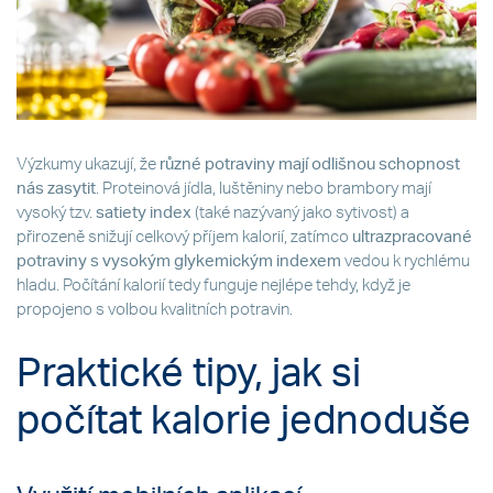
Výzkumy ukazují, že
různé potraviny mají odlišnou schopnost
nás zasytit
. Proteinová jídla, luštěniny nebo brambory mají
vysoký tzv.
satiety index
(také nazývaný jako sytivost) a
přirozeně snižují celkový příjem kalorií, zatímco
ultrazpracované
potraviny s vysokým glykemickým indexem
vedou k rychlému
hladu. Počítání kalorií tedy funguje nejlépe tehdy, když je
propojeno s volbou kvalitních potravin.
Praktické tipy, jak si
počítat kalorie jednoduše