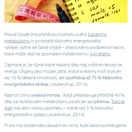
Pokud člověk zná přibližnou hodnotu svého
bazálního
metabolismu
(v podstatě klidového energetického
výdeje), vyhne se časté chybě – drastickému podseknutí kalorií,
které může vést ke zpomalení metabolismu i
jojo efektu
.
Zajímavé je, že různé tkáně našeho těla mají odlišné nároky na
energii. Orgány jako mozek, játra, srdce a ledviny tvoří sice jen
asi 10 % tělesné hmotnosti, ale s
potřebují až 75 % klidového
energetického výdeje
(Jeukendrup, 2014).
Naproti tomu
svalová hmota
, i když představuje přibližně 40 %
těla, se na klidovém metabolismu podílí jen asi
pětinou
.
Tuková
tkáň
má velmi nízkou spotřebu – méně než 5 % klidového
energetického výdeje (Jeukendrup, 2014).
Proto má složení těla zásadní vliv na to, kolik kalorií potřebujeme.