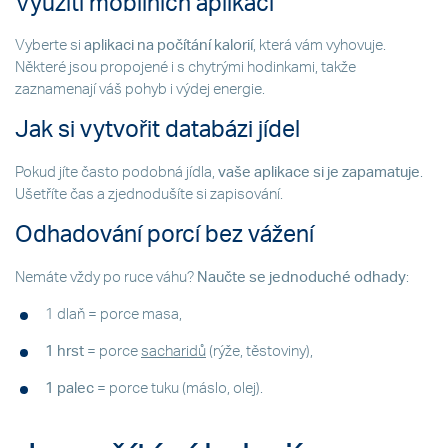
Využití mobilních aplikací
Vyberte si
aplikaci na počítání kalorií
, která vám vyhovuje.
Některé jsou propojené i s chytrými hodinkami, takže
zaznamenají váš pohyb i výdej energie.
Jak si vytvořit databázi jídel
Pokud jíte často podobná jídla,
vaše aplikace si je zapamatuje
.
Ušetříte čas a zjednodušíte si zapisování.
Odhadování porcí bez vážení
Nemáte vždy po ruce váhu?
Naučte se jednoduché odhady
:
1 dlaň = porce masa,
1 hrst
= porce
sacharidů
(rýže, těstoviny),
1 palec
= porce tuku (máslo, olej).