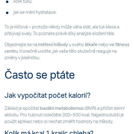
kolik tuku,
jak se mění hydratace.
To je klíčové – protože někdy může váha stát, ale tuk klesá a
přibývají svaly. To poznáte právě díky analýze složení těla.
Objednejte se na
měření InBody
u svého
lékaře
nebo
ve fitness
centru
. Konečně uvidíte, jak vaše tělo skutečně reaguje na
změny v jídelníčku.
Často se ptáte
Jak vypočítat počet kalorií?
Základ je spočítat
bazální metabolismus
(BMR) a přičíst denní
aktivitu. Pro hubnutí odečtěte 300–500 kcal. Nejjednodušší je
použít aplikaci nebo si nechat změřit hodnoty na InBody.
Kolik má kcal 1 krajíc chleba?