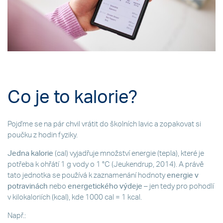
Co je to kalorie?
Pojďme se na pár chvil vrátit do školních lavic a zopakovat si
poučku z hodin fyziky.
Jedna kalorie
(cal) vyjadřuje množství energie (tepla), které je
potřeba k ohřátí 1 g vody o 1 °C (Jeukendrup, 2014). A právě
tato jednotka se používá k zaznamenání hodnoty
energie v
potravinách
nebo
energetického výdeje
– jen tedy pro pohodlí
v kilokaloriích (kcal), kde 1000 cal = 1 kcal.
Např.: