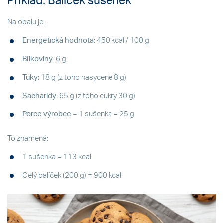
Příklad: Balíček sušenek
Na obalu je:
Energetická hodnota
: 450 kcal / 100 g
Bílkoviny
: 6 g
Tuky
: 18 g (z toho nasycené 8 g)
Sacharidy
: 65 g (z toho cukry 30 g)
Porce výrobce
= 1 sušenka = 25 g
To znamená:
1 sušenka = 113 kcal
Celý balíček (200 g) = 900 kcal