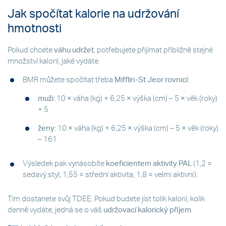
Jak spočítat kalorie na udržování
hmotnosti
Pokud chcete
váhu udržet
, potřebujete přijímat přibližně stejné
množství kalorií, jaké vydáte.
BMR můžete spočítat třeba
Mifflin-St Jeor rovnicí
:
muži
: 10 × váha (kg) + 6,25 × výška (cm) – 5 × věk (roky)
+ 5
ženy
: 10 × váha (kg) + 6,25 × výška (cm) – 5 × věk (roky)
– 161
Výsledek pak vynásobíte
koeficientem aktivity PAL
(1,2 =
sedavý styl, 1,55 = střední aktivita, 1,8 = velmi aktivní).
Tím dostanete svůj TDEE. Pokud budete jíst tolik kalorií, kolik
denně vydáte, jedná se o váš
udržovací kalorický příjem
.