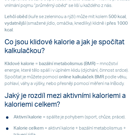
vnímání pojmu “
průměrný oběd
” se liší u každého z nás.
Lehčí oběd
(kuře se zeleninou a rýží) může mít kolem
500 kcal
,
vydatnější
(smažené jídlo, omáčka, knedlíky) klidně i
přes 1000
kcal
.
Co jsou klidové kalorie a jak je spočítat
kalkulačkou?
Klidové kalorie = bazální metabolismus (BMR)
– množství
energie, které tělo spálí i v úplném klidu (dýchání, činnost srdce).
Spočítat je můžete pomocí
online kalkulaček BMR
podle věku,
pohlaví, váhy a výšky, nebo přesněji pomocí měření na InBody.
Jaký je rozdíl mezi aktivními kaloriemi a
kaloriemi celkem?
Aktivní kalorie
= spálíte je pohybem (sport, chůze, práce).
Kalorie celkem
= aktivní kalorie + bazální metabolismus +
trávení jídla.