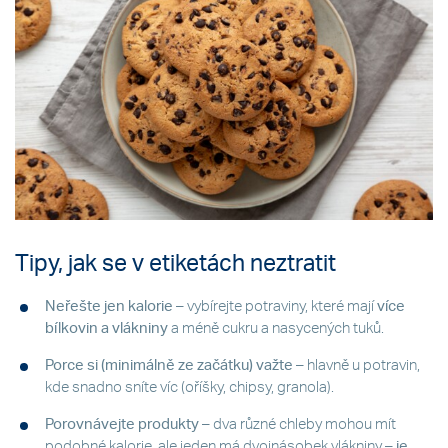
Tipy, jak se v etiketách neztratit
Neřešte jen kalorie
– vybírejte potraviny, které mají
více
bílkovin a vlákniny
a méně cukru a nasycených tuků.
Porce si (minimálně ze začátku) važte
– hlavně u potravin,
kde snadno sníte víc (oříšky, chipsy, granola).
Porovnávejte produkty
– dva různé chleby mohou mít
podobné kalorie, ale jeden má dvojnásobek vlákniny –
je