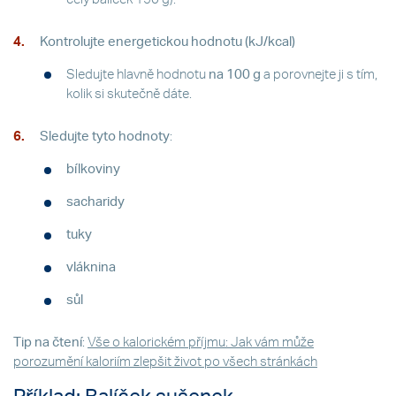
Kontrolujte energetickou hodnotu (kJ/kcal)
Sledujte hlavně hodnotu
na 100 g
a porovnejte ji s tím,
kolik si skutečně dáte.
Sledujte tyto hodnoty
:
bílkoviny
sacharidy
tuky
vláknina
sůl
Tip na čtení
:
Vše o kalorickém příjmu: Jak vám může
porozumění kaloriím zlepšit život po všech stránkách