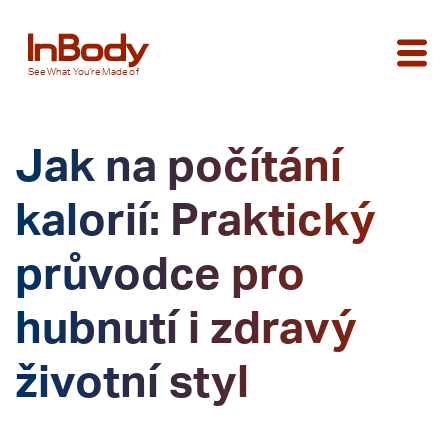
See
What You’re
Made of
Jak na počítání
kalorií: Praktický
průvodce pro
hubnutí i zdravý
životní styl