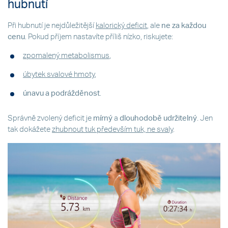
hubnutí
Při hubnutí je nejdůležitější
kalorický deficit
, ale
ne za každou
cenu
. Pokud příjem nastavíte příliš nízko, riskujete:
zpomalený metabolismus
,
úbytek svalové hmoty
,
únavu a podrážděnost
.
Správně zvolený deficit je
mírný
a
dlouhodobě udržitelný
. Jen
tak dokážete
zhubnout tuk především tuk, ne svaly
.