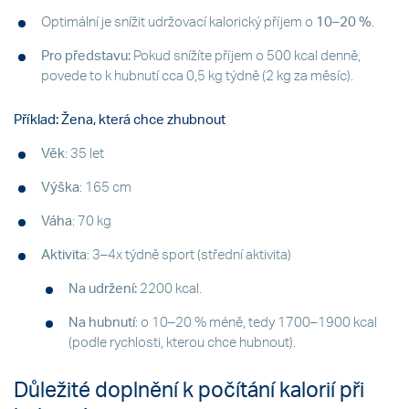
Optimální je snížit udržovací kalorický příjem o
10–20 %
.
Pro představu:
Pokud snížíte příjem o 500 kcal denně,
povede to k hubnutí cca 0,5 kg týdně (2 kg za měsíc).
Příklad: Žena, která chce zhubnout
Věk
: 35 let
Výška
: 165 cm
Váha
: 70 kg
Aktivita
: 3–4x týdně sport (střední aktivita)
Na udržení:
2200 kcal.
Na hubnutí
: o 10–20 % méně, tedy 1700–1900 kcal
(podle rychlosti, kterou chce hubnout).
Důležité doplnění k počítání kalorií při