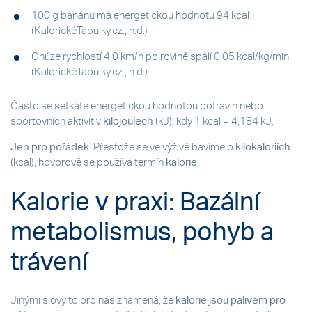
100 g banánu má energetickou hodnotu 94 kcal
(KalorickéTabulky.cz., n.d.)
Chůze rychlostí 4,0 km/h po rovině spálí 0,05 kcal/kg/min
(KalorickéTabulky.cz., n.d.)
Často se setkáte energetickou hodnotou potravin nebo
sportovních aktivit v
kilojoulech
(kJ), kdy 1 kcal = 4,184 kJ.
Jen pro pořádek
: Přestože se ve výživě bavíme o
kilokaloriích
(kcal), hovorově se používá termín
kalorie
.
Kalorie v praxi: Bazální
metabolismus, pohyb a
trávení
Jinými slovy to pro nás znamená, že
kalorie jsou palivem pro