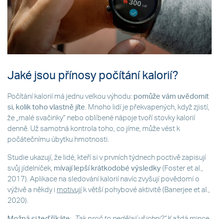
Jaké jsou přínosy počítání kalorií?
Počítání kalorií má jednu velkou výhodu:
pomůže vám uvědomit
si, kolik toho vlastně jíte
. Mnoho lidí je překvapených, když zjistí,
že „malé svačinky“ nebo oblíbené nápoje tvoří stovky kalorií
denně. Už samotná kontrola toho, co jíme, může vést k
počátečnímu úbytku hmotnosti.
Studie ukazují, že lidé, kteří si v prvních týdnech poctivě zapisují
svůj jídelníček,
mívají lepší krátkodobé výsledky
(Foster et al.,
2017). Aplikace na sledování kalorií navíc zvyšují povědomí o
výživě a někdy i
motivují
k větší pohybové aktivitě (Banerjee et al.,
2020).
Možná si teď říkáte
:
„Tak proč to nedělají všichni?“
Každá mince