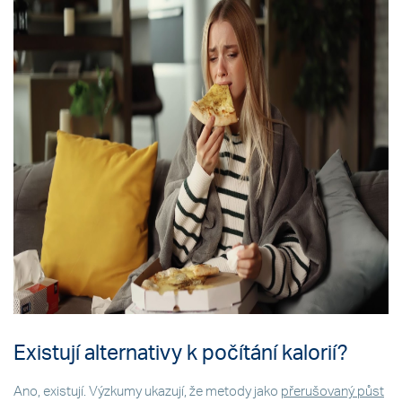
Existují alternativy k počítání kalorií?
Ano, existují. Výzkumy ukazují, že metody jako
přerušovaný půst