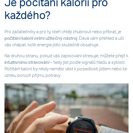
Je počítání kalorií pro
každého?
Pro začátečníky a pro ty, kteří chtějí zhubnout nebo přibrat, je
počítání kalorií velmi užitečný nástroj
. Dává vám přehled a učí
vás chápat, kolik energie jídlo skutečně obsahuje.
Na druhou stranu, pokud vás zapisování stresuje, můžete přejít k
intuitivnímu stravování
– tedy jíst podle signálů hladu a sytosti.
Počítání kalorií by nikdy nemělo vést k posedlosti jídlem nebo ke
vzniku poruch příjmu potravy.