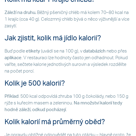
Záleží na druhu.
Běžný pšeničný chléb má kolem 70–80 kcal na
1 krajíc (cca 40 g). Celozrnný chléb bývá o něco výživnější a více
zasytí.
Jak zjistit, kolik má jídlo kalorií?
Buď podle
etikety
(uvádí se na 100 g), v
databázích
nebo přes
aplikace
. V restauraci lze hodnoty často jen odhadnout. Pokud
vaříte, sečtete kalorie jednotlivých surovin a výsledek rozdělíte
na počet porcí.
Kolik je 500 kalorií?
Příklad
: 500 kcal odpovídá zhruba 100 g čokolády, nebo 150 g
rýže s kuřecím masem a zeleninou.
Na množství kalorií tedy
hodně záleží, odkud pocházejí
.
Kolik kalorií má průměrný oběd?
Je opravdu obtížné odpovědět na tuto otázku – hlavně proto, že