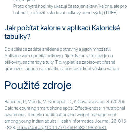
Proto chytré hodinky ukazují často jen aktivní kalorie, ale pro
hubnutí je důležité sledovat celkový denní výdej (TDEE).
Jak počítat kalorie v aplikaci Kalorické
tabulky?
Do aplikace zadáte snědené potraviny a jejich množství.
Aplikace vám spočítá celkový příjem kalorií a rozloží je na
bílkoviny, sacharidy a tuky. Tip: vyplatí se zapisovat přesné
gramáže – aspoň na začátku si pomozte kuchyňskou váhou.
Použité zdroje
Banerjee, P., Mendu, V., Korrapati, D., & Gavaravarapu, S. (2020).
Calorie counting smart phone apps: Effectiveness in nutritional
awareness, lifestyle modification and weight management
among young Indian adults. Health Informatics Journal, 26, 816
- 828.
https://doi.org/10.1177/1460458219852531