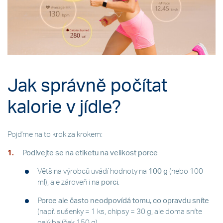
Jak správně počítat
kalorie v jídle?
Pojďme na to krok za krokem:
Podívejte se na etiketu na velikost porce
Většina výrobců uvádí hodnoty na
100 g
(nebo 100
ml), ale zároveň i na
porci
.
Porce ale často neodpovídá tomu, co opravdu sníte
(např. sušenky = 1 ks, chipsy = 30 g, ale doma sníte
celý balíček 150 g).