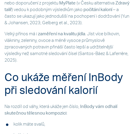
nebo doporučení z projektu
MyPlate
(v Česku alternativa
Zdravý
talíř
) vedou k podobným výsledkům jako
počítání kalorií
– a
často se ukazují jako jednodušší na pochopení i dodržování (Yun
& Johansen, 2023; Gelberg et al., 2023).
Velký přínos má i
zaměření na kvalitu jídla
. Jíst více bílkovin,
vlákniny, zeleniny, ovoce a méně vysoce průmyslově
zpracovaných potravin přináší často lepší a udržitelnější
výsledky než samotné sledování čísel (Santos-Báez & Laferrère,
2025).
Co ukáže měření InBody
při sledování kalorií
Na rozdíl od váhy, která ukáže jen číslo,
InBody vám odhalí
skutečnou tělesnou kompozici
:
kolik máte svalů,