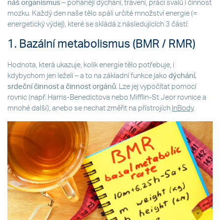
náš organismus
– pohánějí dýchání, trávení, práci svalů i činnost
mozku. Každý den naše tělo spálí určité množství energie (=
energetický výdej), které se skládá z následujících 3 částí:
1. Bazální metabolismus (BMR / RMR)
Hodnota, která ukazuje, kolik energie tělo potřebuje, i
kdybychom jen leželi – a to na základní funkce jako
dýchání,
srdeční činnost a činnost orgánů
. Lze jej vypočítat pomocí
rovnic (např. Harris-Benedictova nebo Mifflin-St Jeor rovnice a
mnohé další), anebo se nechat změřit na přístrojích
InBody
.