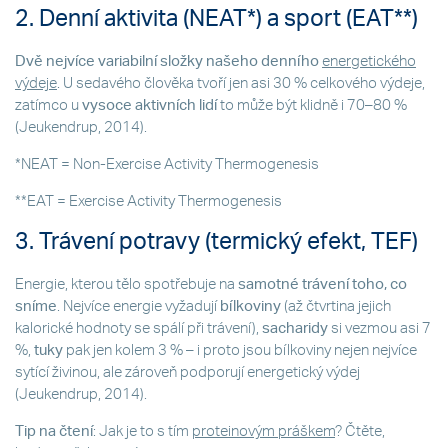
2. Denní aktivita (NEAT*) a sport (EAT**)
Dvě nejvíce variabilní složky našeho denního
energetického
výdeje
. U sedavého člověka tvoří jen asi 30 % celkového výdeje,
zatímco u
vysoce aktivních lidí
to může být klidně i 70–80 %
(Jeukendrup, 2014).
*NEAT = Non-Exercise Activity Thermogenesis
**EAT = Exercise Activity Thermogenesis
3. Trávení potravy (termický efekt, TEF)
Energie, kterou tělo spotřebuje na
samotné trávení toho, co
sníme
. Nejvíce energie vyžadují
bílkoviny
(až čtvrtina jejich
kalorické hodnoty se spálí při trávení),
sacharidy
si vezmou asi 7
%,
tuky
pak jen kolem 3 % – i proto jsou bílkoviny nejen nejvíce
sytící živinou, ale zároveň podporují energetický výdej
(Jeukendrup, 2014).
Tip na čtení
: Jak je to s tím
proteinovým práškem
? Čtěte,