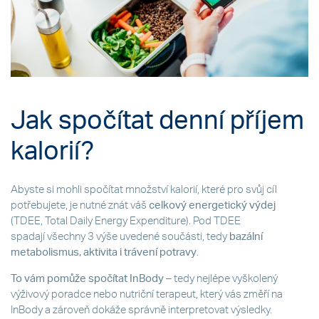
Jak spočítat denní příjem
kalorií?
Abyste si mohli spočítat množství kalorií, které pro svůj cíl
potřebujete, je nutné znát váš
celkový energetický výdej
(TDEE, Total Daily Energy Expenditure). Pod TDEE
spadají všechny 3 výše uvedené součásti, tedy
bazální
metabolismus, aktivita i trávení potravy
.
To vám pomůže spočítat InBody
– tedy nejlépe vyškolený
výživový poradce nebo nutriční terapeut, který vás změří na
InBody a zároveň dokáže správně interpretovat výsledky.