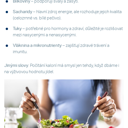
Bílkoviny
– podporují svaly a zasytí.
Sacharidy
– hlavní zdroj energie, ale rozhoduje jejich kvalita
(celozrnné vs. bílé pečivo).
Tuky
– potřebné pro hormony a zdraví, důležité je rozlišovat
mezi nasycenými a nenasycenými.
Vláknina a mikronutrienty
– zajišťují zdravé trávení a
imunitu.
Jinými slovy
: Počítání kalorií má smysl jen tehdy, když dbáme i
na výživovou hodnotu jídel.