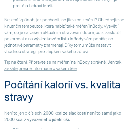
pro tělo i zdraví lepší.
Nejlepší způsob, jak pochopit, co jíte a co změnit? Objednejte se
k
nutriční terapeutce
, která nabízí také
měření InBody
. Vysvětlí
vám, co je na vašem aktuálním stravování dobré, co si zaslouží
pozornost a na
výsledkovém listu InBody
vám popíše, co
jednotlivé parametry znamenají. Díky tomu může nastavit
vhodnou strategii pro zlepšení vašeho zdraví.
Tip na čtení
:
Připravte se na měření na InBody správně! Jen tak
získáte přesné informace o vašem těle
Počítání kalorií vs. kvalita
stravy
Není to jen o číslech.
2000 kcal ze sladkostí není to samé jako
2000 kcal z vyváženého jídelníčku
.