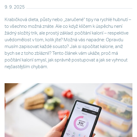
9. 9. 2025
Krabičková dieta, půsty nebo „zaručené“ tipy na rychlé hubnutí –
to všechno možná znáte. Ale co když klíčem k úspěchu není
žádný složitý trik, ale prostý základ: počítání kalorií – respektive
uvědomělost v tom, kolik jíte? Možná vás napadne: Opravdu
musím zapisovat každé sousto? Jak si spočítat kalorie, aniž
bych se z toho zbláznil? Tento článek vám ukáže, proč má
počítání kalorií smysl, jak správně postupovat a jak se vyhnout
nejčastějším chybám.