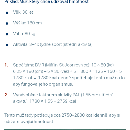
Příklad: Muž, který chce udržovat hmotnost
Věk
: 30 let
Výška
: 180 cm
Váha
: 80 kg
Aktivita
: 3–4x týdně sport (střední aktivita)
Spočítáme BMR (Mifflin-St Jeor rovnice): 10 × 80 (kg) +
6,25 × 180 (cm) – 5 × 30 (věk) + 5 = 800 + 1125 – 150 + 5 =
1780 kcal →
1780 kcal denně spotřebuje tento muž na to,
aby fungoval jeho organismus
.
Vynásobíme faktorem aktivity PAL
(1,55 pro střední
aktivitu): 1780 × 1,55 = 2759 kcal
Tento muž tedy potřebuje
cca 2750–2800 kcal denně
, aby si
udržel stávající hmotnost
.