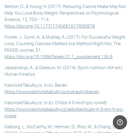
Benton, D., & Young, H. (2017). Reducing Calorie Intake May Not
Help You Lose Body Weight. Perspectives on Psychological
Science, 12, 703 - 714.
https://doi.org/10.1177/1745691617690878
Foster, J., Gorin, A., & Mobley, A. (2017). For Successful Weight
Loss, Counting Calories Matters but Method Might Not. The
FASEB Journal, 31.
https://doi.org/10.1096/fasebj.31.1_supplement.136.8
Jeukendrup, A., & Gleeson, M. (2014). Sport nutrition (4th ed.).
Human Kinetics.
KalorickéTabulky.cz. (n.d.). Banán.
https://www.kaloricketabulky.cz/potraviny/banan
KalorickéTabulky.cz. (n.d.). Chůze 4.0 km/h (po rovině).
https://www.kaloricketabulky.cz/aktivita/chuze-4-0-km-h-po-
rovine
Gelberg, L., McCarthy, W., Herman, D., Rico, M., & Chang, L.