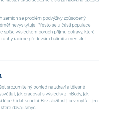
ch zemích se problém podvýživy způsobený
měř nevyskytuje. Přesto se u části populace
e spíše výsledkem poruch příjmu potravy, které
oruchy řadíme především bulimii a mentální
k
šet srozumitelný pohled na zdraví a tělesné
ysvětluji, jak pracovat s výsledky z InBody, jak
i lépe hlídat kondici. Bez složitostí, bez mýtů – jen
 které dávají smysl.