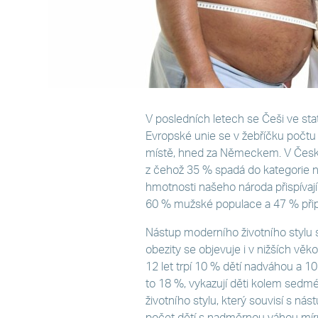
V posledních letech se Češi ve stat
Evropské unie se v žebříčku počtu 
místě, hned za Německem. V České
z čehož 35 % spadá do kategorie 
hmotnosti našeho národa přispívaj
60 % mužské populace a 47 % přip
Nástup moderního životního stylu s
obezity se objevuje i v nižších vě
12 let trpí 10 % dětí nadváhou a 10
to 18 %, vykazují děti kolem sedm
životního stylu, který souvisí s ná
počet dětí s nadměrnou váhou mír