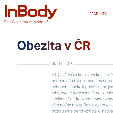
PRODUKTY
See
What You’re
Made of
Obezita v ČR
30. 11. 2016
V bývalém Československu se lidé 
podporována konzumace masa, což b
schopen uspokojit poptávku po jiný
ryby, ovoce a zeleninu. V poslední
lepšímu. Češi konzumují více ovoce 
více rybího masa. Roste zájem o kv
pozorujeme trend vzrůstající nadvá