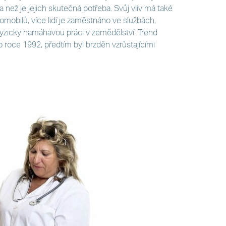
ídla než je jejich skutečná potřeba. Svůj vliv má také
mobilů, více lidí je zaměstnáno ve službách,
 fyzicky namáhavou práci v zemědělství. Trend
po roce 1992, předtím byl brzděn vzrůstajícími