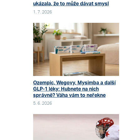
ukázala, že to může dávat smysl
1. 7. 2026
Ozempic, Wegovy, Mysimba a další
GLP-1 léky: Hubnete na nich
správně? Váha vám to neřekne
5. 6. 2026