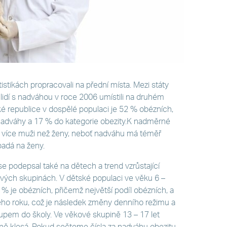
istikách propracovali na přední místa. Mezi státy
lidí s nadváhou v roce 2006 umístili na druhém
 republice v dospělé populaci je 52 % obézních,
nadváhy a 17 % do kategorie obezity.K nadměrné
í více muži než ženy, neboť nadváhu má téměř
adá na ženy.
e podepsal také na dětech a trend vzrůstající
kových skupinách. V dětské populaci ve věku 6 –
 % je obézních, přičemž největší podíl obézních, a
ého roku, což je následek změny denního režimu a
stupem do školy. Ve věkové skupině 13 – 17 let
ně klesá. Pokud sečteme čísla za nadváhu obezitu