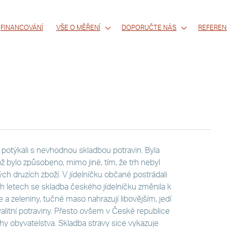
FINANCOVÁNÍ
VŠE O MĚŘENÍ
DOPORUČTE NÁS
REFEREN
potýkali s nevhodnou skladbou potravin. Byla
ylo způsobeno, mimo jiné, tím, že trh nebyl
ch druzích zboží. V jídelníčku občané postrádali
ch letech se skladba českého jídelníčku změnila k
a zeleniny, tučné maso nahrazují libovějším, jedí
alitní potraviny. Přesto ovšem v České republice
hy obyvatelstva. Skladba stravy sice vykazuje