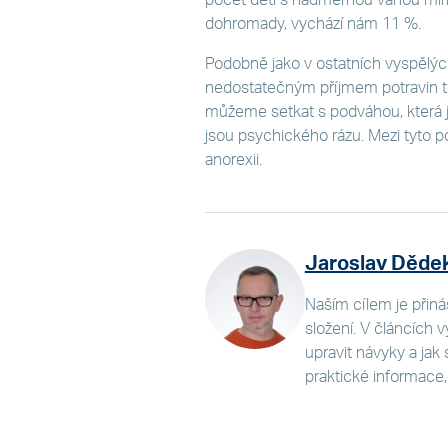
dohromady, vychází nám 11 %.
Podobně jako v ostatních vyspělý
nedostatečným příjmem potravin té
můžeme setkat s podváhou, která j
jsou psychického rázu. Mezi tyto p
anorexii.
Jaroslav Děde
Naším cílem je přiná
složení. V článcích v
upravit návyky a jak s
praktické informace,