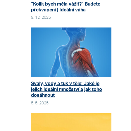
“Kolik bych měla vážit?” Budete
překvapeni | Ideální váha
9. 12. 2025
Svaly, vody a tuk v těle: Jaké je
jejich ideální množství a jak toho
dosáhnout
5. 5. 2025