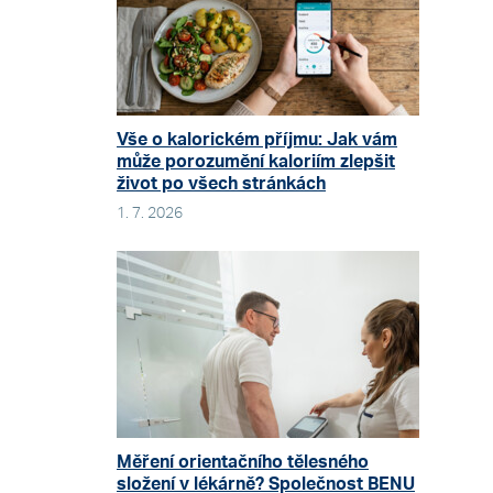
Vše o kalorickém příjmu: Jak vám
může porozumění kaloriím zlepšit
život po všech stránkách
1. 7. 2026
Měření orientačního tělesného
složení v lékárně? Společnost BENU