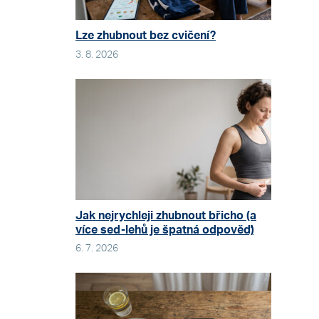
Lze zhubnout bez cvičení?
3. 8. 2026
Jak nejrychleji zhubnout břicho (a
více sed-lehů je špatná odpověď)
6. 7. 2026