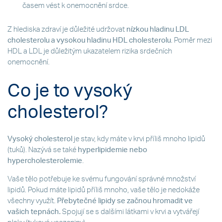
časem vést k onemocnění srdce.
Z hlediska zdraví je důležité udržovat
nízkou hladinu LDL
cholesterolu a vysokou hladinu HDL cholesterolu
. Poměr mezi
HDL a LDL je důležitým ukazatelem rizika srdečních
onemocnění.
Co je to vysoký
cholesterol?
Vysoký cholesterol
je stav, kdy máte v krvi příliš mnoho lipidů
(tuků). Nazývá se také
hyperlipidemie nebo
hypercholesterolemie
.
Vaše tělo potřebuje ke svému fungování správné množství
lipidů. Pokud máte lipidů příliš mnoho, vaše tělo je nedokáže
všechny využít.
Přebytečné lipidy se začnou hromadit ve
vašich tepnách.
Spojují se s dalšími látkami v krvi a vytvářejí