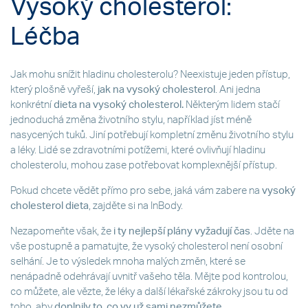
Vysoký cholesterol:
Léčba
Jak mohu snížit hladinu cholesterolu? Neexistuje jeden přístup,
který plošně vyřeší,
jak na vysoký cholesterol
. Ani jedna
konkrétní
dieta na vysoký cholesterol.
Některým lidem stačí
jednoduchá změna životního stylu, například jíst méně
nasycených tuků. Jiní potřebují kompletní změnu životního stylu
a léky. Lidé se zdravotními potížemi, které ovlivňují hladinu
cholesterolu, mohou zase potřebovat komplexnější přístup.
Pokud chcete vědět přímo pro sebe, jaká vám zabere na
vysoký
cholesterol dieta
, zajděte si na InBody.
Nezapomeňte však, že
i ty nejlepší plány vyžadují čas
. Jděte na
vše postupně a pamatujte, že vysoký cholesterol není osobní
selhání. Je to výsledek mnoha malých změn, které se
nenápadně odehrávají uvnitř vašeho těla. Mějte pod kontrolou,
co můžete, ale vězte, že léky a další lékařské zákroky jsou tu od
toho, aby
doplnily to, co vy už sami nezmůžete.