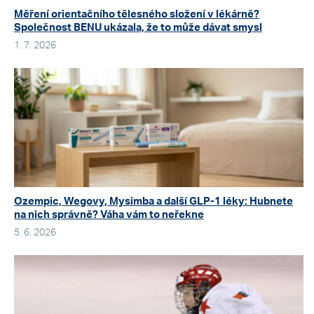
Měření orientačního tělesného složení v lékárně?
Společnost BENU ukázala, že to může dávat smysl
1. 7. 2026
Ozempic, Wegovy, Mysimba a další GLP-1 léky: Hubnete
na nich správně? Váha vám to neřekne
5. 6. 2026