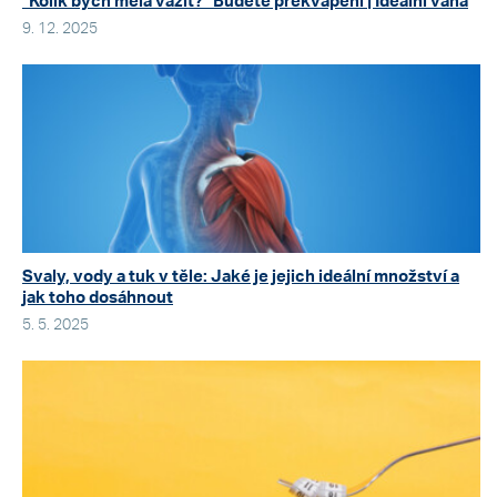
“Kolik bych měla vážit?” Budete překvapeni | Ideální váha
9. 12. 2025
Svaly, vody a tuk v těle: Jaké je jejich ideální množství a
jak toho dosáhnout
5. 5. 2025