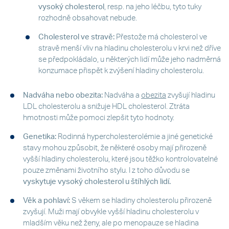
vysoký cholesterol
, resp. na jeho léčbu, tyto tuky
rozhodně obsahovat nebude.
Cholesterol ve stravě:
Přestože má cholesterol ve
stravě menší vliv na hladinu cholesterolu v krvi než dříve
se předpokládalo, u některých lidí může jeho nadměrná
konzumace přispět k zvýšení hladiny cholesterolu.
Nadváha nebo obezita:
Nadváha a
obezita
zvyšují hladinu
LDL cholesterolu a snižuje HDL cholesterol. Ztráta
hmotnosti může pomoci zlepšit tyto hodnoty.
Genetika:
Rodinná hypercholesterolémie a jiné genetické
stavy mohou způsobit, že některé osoby mají přirozeně
vyšší hladiny cholesterolu, které jsou těžko kontrolovatelné
pouze změnami životního stylu. I z toho důvodu se
vyskytuje vysoký cholesterol u štíhlých lidí.
Věk a pohlaví:
S věkem se hladiny cholesterolu přirozeně
zvyšují. Muži mají obvykle vyšší hladinu cholesterolu v
mladším věku než ženy, ale po menopauze se hladina