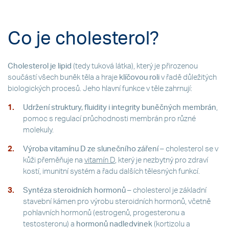
Co je cholesterol?
Cholesterol je lipid
(tedy tuková látka), který je přirozenou
součástí všech buněk těla a hraje
klíčovou roli
v řadě důležitých
biologických procesů. Jeho hlavní funkce v těle zahrnují:
Udržení struktury, fluidity i integrity buněčných membrán
,
pomoc s regulací průchodnosti membrán pro různé
molekuly.
Výroba vitamínu D ze slunečního záření
– cholesterol se v
kůži přeměňuje na
vitamín D
, který je nezbytný pro zdraví
kostí, imunitní systém a řadu dalších tělesných funkcí.
Syntéza steroidních hormonů
– cholesterol je základní
stavební kámen pro výrobu steroidních hormonů, včetně
pohlavních hormonů (estrogenů, progesteronu a
testosteronu) a
hormonů nadledvinek
(kortizolu a