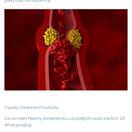
plaky (tukové usazeniny).
Vysoký cholesterol hodnoty
Za normální hladiny cholesterolu u dospělých osob starších 20
let se považují: