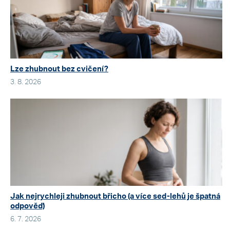
Lze zhubnout bez cvičení?
3. 8. 2026
Jak nejrychleji zhubnout břicho (a více sed-lehů je špatná
odpověď)
6. 7. 2026