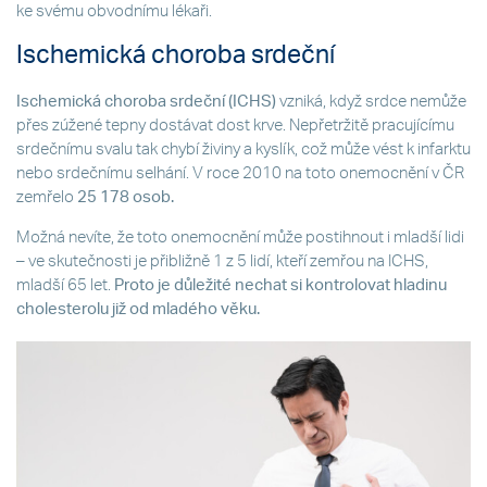
ke svému obvodnímu lékaři.
Ischemická choroba srdeční
Ischemická choroba srdeční (ICHS)
vzniká, když srdce nemůže
přes zúžené tepny dostávat dost krve. Nepřetržitě pracujícímu
srdečnímu svalu tak chybí živiny a kyslík, což může vést k infarktu
nebo srdečnímu selhání. V roce 2010 na toto onemocnění v ČR
zemřelo
25 178 osob.
Možná nevíte, že toto onemocnění může postihnout i mladší lidi
– ve skutečnosti je přibližně 1 z 5 lidí, kteří zemřou na ICHS,
mladší 65 let.
Proto je důležité nechat si kontrolovat hladinu
cholesterolu již od mladého věku.