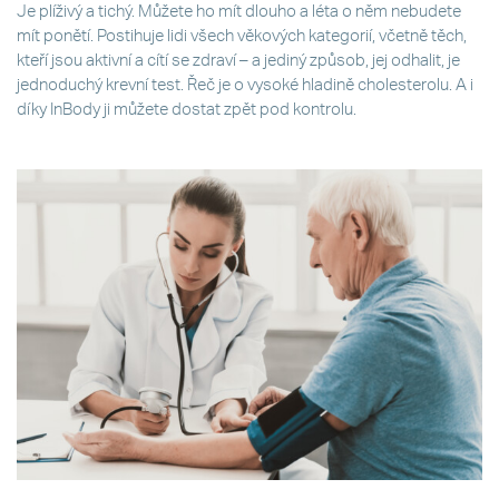
Je plíživý a tichý. Můžete ho mít dlouho a léta o něm nebudete
mít ponětí. Postihuje lidi všech věkových kategorií, včetně těch,
kteří jsou aktivní a cítí se zdraví – a jediný způsob, jej odhalit, je
jednoduchý krevní test. Řeč je o vysoké hladině cholesterolu. A i
díky InBody ji můžete dostat zpět pod kontrolu.