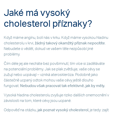
Jaké má vysoký
cholesterol příznaky?
Když máme angínu, bolí nás v krku. Když máme vysokou hladinu
cholesterolu v krvi,
žádný takový okamžitý příznak nepocítíte
.
Nebudete o vědět, dokud ve vašem těle nezpůsobí jiné
problémy.
Čím déle jej ale necháte bez povšimnutí, tím více si zaděláváte
na potenciální problémy. Jak se plak zvětšuje, vaše cévy se
zužují nebo ucpávají – vzniká ateroskleróza. Podobně jako
částečně ucpaný odtok mohou vaše cévy ještě dlouho
fungovat.
Nebudou však pracovat tak efektivně, jak by měly.
Vysoká hladina cholesterolu zvyšuje riziko dalších onemocnění v
závislosti na tom, které cévy jsou ucpané.
Odpověď na otázku,
jak poznat vysoký cholesterol
, je tedy: zajít