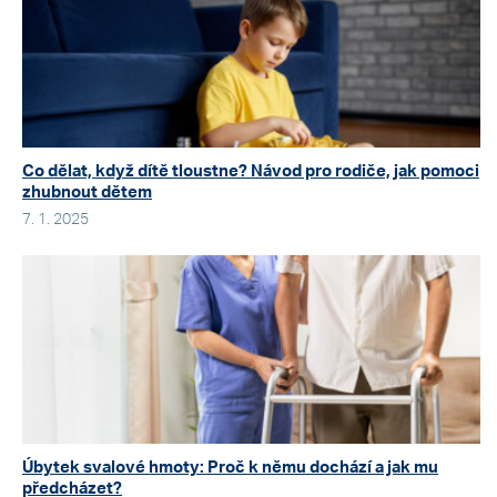
Co dělat, když dítě tloustne? Návod pro rodiče, jak pomoci
zhubnout dětem
7. 1. 2025
Úbytek svalové hmoty: Proč k němu dochází a jak mu
předcházet?