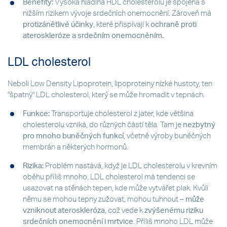
Benefity:
Vysoká hladina HDL cholesterolu je spojena s
nižším rizikem vývoje srdečních onemocnění. Zároveň má
protizánětlivé účinky
, které přispívají k
ochraně proti
ateroskleróze a srdečním onemocněním.
LDL cholesterol
Neboli Low Density Lipoprotein, lipoproteiny nízké hustoty, ten
"špatný" LDL cholesterol, který se může hromadit v tepnách.
Funkce:
Transportuje cholesterol z jater, kde většina
cholesterolu vzniká, do různých částí těla. Tam je
nezbytný
pro mnoho buněčných funkcí
, včetně výroby buněčných
membrán a některých hormonů.
Rizika:
Problém nastává, když je LDL cholesterolu v krevním
oběhu příliš mnoho. LDL cholesterol má tendenci se
usazovat na stěnách tepen, kde může vytvářet plak. Kvůli
němu se mohou tepny zužovat, mohou tuhnout –
může
vzniknout ateroskleróza
, což vede k
zvýšenému riziku
srdečních onemocnění i mrtvice
. Příliš mnoho LDL může