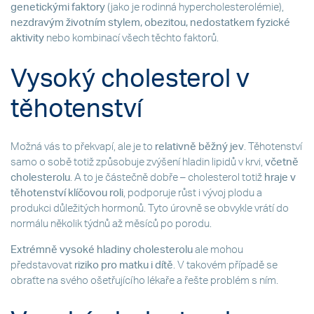
genetickými faktory
(jako je rodinná hypercholesterolémie),
nezdravým životním stylem, obezitou, nedostatkem fyzické
aktivity
nebo kombinací všech těchto faktorů.
Vysoký cholesterol v
těhotenství
Možná vás to překvapí, ale je to
relativně běžný jev
. Těhotenství
samo o sobě totiž způsobuje zvýšení hladin lipidů v krvi,
včetně
cholesterolu
. A to je částečně dobře – cholesterol totiž
hraje v
těhotenství klíčovou roli
, podporuje růst i vývoj plodu a
produkci důležitých hormonů. Tyto úrovně se obvykle vrátí do
normálu několik týdnů až měsíců po porodu.
Extrémně vysoké hladiny cholesterolu
ale mohou
představovat
riziko pro matku i dítě
. V takovém případě se
obraťte na svého ošetřujícího lékaře a řešte problém s ním.