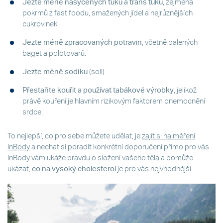
Jezte méně nasycených tuků a trans tuků
, zejména
pokrmů z fast foodu, smažených jídel a nejrůznějších
cukrovinek.
Jezte méně zpracovaných potravin
, včetně balených
baget a polotovarů.
Jezte méně sodíku
(soli).
Přestaňte kouřit a používat tabákové výrobky
, jelikož
právě kouření je hlavním rizikovým faktorem onemocnění
srdce.
To nejlepší, co pro sebe můžete udělat, je
zajít si na měření
InBody
a nechat si poradit konkrétní doporučení přímo pro vás.
InBody vám ukáže pravdu o složení vašeho těla a pomůže
ukázat,
co na vysoký cholesterol
je pro vás nejvhodnější.