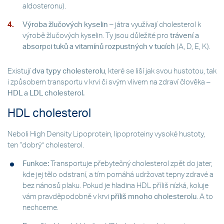
aldosteronu).
Výroba žlučových kyselin
– játra využívají cholesterol k
výrobě žlučových kyselin. Ty jsou důležité pro
trávení a
absorpci tuků a vitamínů rozpustných v tucích
(A, D, E, K).
Existují
dva typy cholesterolu
, které se liší jak svou hustotou, tak
i způsobem transportu v krvi či svým vlivem na zdraví člověka –
HDL a LDL cholesterol.
HDL cholesterol
Neboli High Density Lipoprotein, lipoproteiny vysoké hustoty,
ten “dobrý” cholesterol.
Funkce:
Transportuje přebytečný cholesterol zpět do jater,
kde jej tělo odstraní, a tím pomáhá udržovat tepny zdravé a
bez nánosů plaku. Pokud je hladina HDL příliš nízká, koluje
vám pravděpodobně v krvi
příliš mnoho cholesterolu
. A to
nechceme.