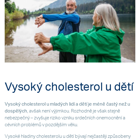
Vysoký cholesterol u dětí
Vysoký cholesterol u mladých lidí a dětí je méně častý než u
dospělých
, avšak není výjimkou. Rozhodně je však stejně
nebezpečný – zvyšuje riziko vzniku srdečních onemocnění a
cévních problémů v pozdějším věku.
Vysoké hladiny cholesterolu u dětí bývají nejčastěji způsobeny