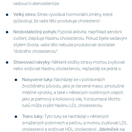
vedoucí k ateroskleróze.
Velký stres:
Stres vyvolává hormonální změny, které
způsobují, že vaše tělo produkuje cholesterol.
Nedostatečný pohyb:
Fyzická aktivita, například aerobní
cvičení, zlepšuje hladinu cholesterolu. Pokud žijete sedavým
stylem života, vaše tělo nebude produkovat dostatek
"dobrého cholesterolu".
Stravovací návyky:
Některé složky stravy mohou zvyšovat
nebo snižovat hladinu cholesterolu, nejčastěji se jedná o:
Nasycené tuky:
Nacházejí se v potravinách
živočišného původu, jako je červené maso, plnotučné
mléčné výrobky, a také v některých rostlinných olejích,
jako je palmový a kokosový olej. Konzumace těchto
tuků může zvýšit hladinu LDL cholesterolu.
Trans tuky:
Tyto tuky se nacházejí v některých
smažených pokrmech a pečivu, a mohou zvyšovat LDL
cholesterol a snižovat HDL cholesterol.
Jídelníček na