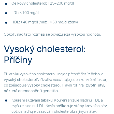
Celkový cholesterol:
125–200 mg/dl
LDL:
<100 mg/dl
HDL:
>40 mg/dl (muži), >50 mg/dl (ženy)
Cokoliv nad tato rozmezí se považuje za vysokou hodnotu.
Vysoký cholesterol:
Příčiny
Při vzniku vysokého cholesterolu nejde přesně říct
“z čeho je
vysoký cholesterol”.
Zkrátka neexistuje jeden konkrétní faktor,
co způsobuje vysoký cholesterol
. Hlavní roli hrají
životní styl,
některá onemocnění i genetika.
Kouření a užívání tabáku:
Kouření snižuje hladinu HDL a
zvyšuje hladinu LDL. Navíc
poškozuje stěny krevních cév
,
což usnadňuje usazování cholesterolu a jiných látek,