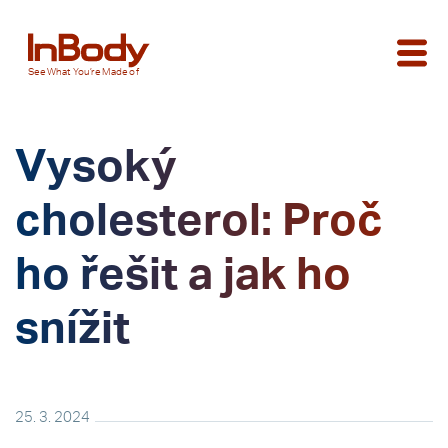
See
What You’re
Made of
Vysoký
cholesterol: Proč
ho řešit a jak ho
snížit
25. 3. 2024