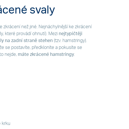
ácené svaly
e zkrácení než jiné. Nejnáchylnější ke zkrácení
y, které provádí ohnutí). Mezi
nejtypičtěji
ly na zadní straně stehen
(tzv. hamstringy).
že se postavíte, předkloníte a pokusíte se
to nejde,
máte zkrácené hamstringy
.
 krku