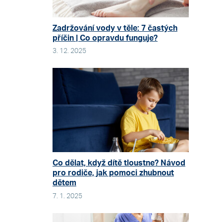
Zadržování vody v těle: 7 častých
příčin | Co opravdu funguje?
3. 12. 2025
Co dělat, když dítě tloustne? Návod
pro rodiče, jak pomoci zhubnout
dětem
7. 1. 2025