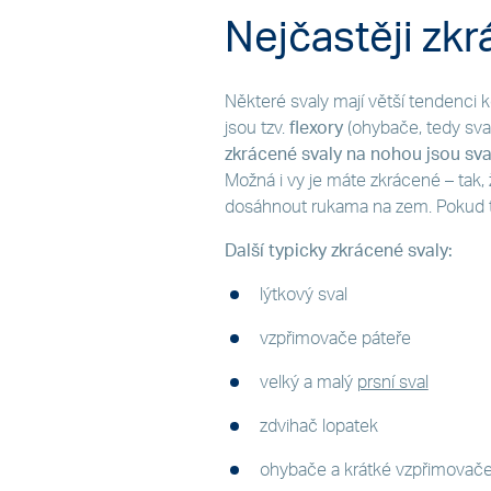
Nejčastěji zkr
Některé svaly mají větší tendenci k
jsou tzv.
flexory
(ohybače, tedy sval
zkrácené svaly na nohou jsou sva
Možná i vy je máte zkrácené – tak, 
dosáhnout rukama na zem. Pokud 
Další typicky zkrácené svaly:
lýtkový sval
vzpřimovače páteře
velký a malý
prsní sval
zdvihač lopatek
ohybače a krátké vzpřimovače