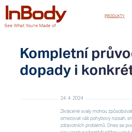
PRODUKTY
See
What You’re
Made of
Kompletní průvod
dopady i konkrét
24. 4. 2024
Zkrácené svaly mohou způsobovat 
omezovat váš pohybový rozsah, sniž
zdravotních problémů. Dnes se pod