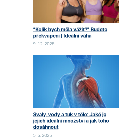
“Kolik bych měla vážit?” Budete
překvapeni | Ideální váha
9. 12. 2025
Svaly, vody a tuk v těle: Jaké je
jejich ideální množství a jak toho
dosáhnout
5. 5. 2025