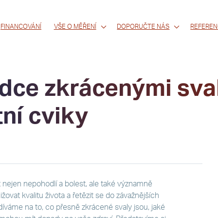
FINANCOVÁNÍ
VŠE O MĚŘENÍ
DOPORUČTE NÁS
REFEREN
ce zkrácenými svaly
ní cviky
nejen nepohodlí a bolest, ale také významně
ovat kvalitu života a řetězit se do závažnějších
íváme na to, co přesně zkrácené svaly jsou, jaké