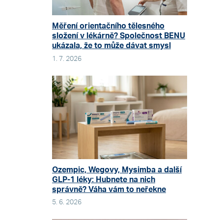
Měření orientačního tělesného
složení v lékárně? Společnost BENU
ukázala, že to může dávat smysl
1. 7. 2026
Ozempic, Wegovy, Mysimba a další
GLP-1 léky: Hubnete na nich
správně? Váha vám to neřekne
5. 6. 2026