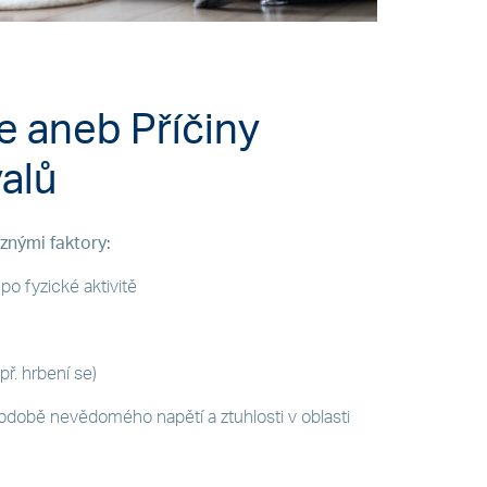
e aneb Příčiny
alů
znými faktory:
po fyzické aktivitě
př. hrbení se)
podobě nevědomého napětí a ztuhlosti v oblasti