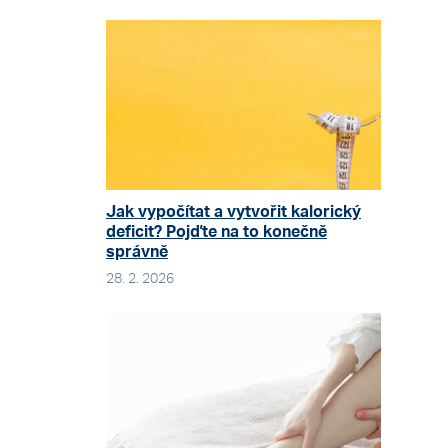
Jak vypočítat a vytvořit kalorický
deficit? Pojďte na to konečně
správně
28. 2. 2026