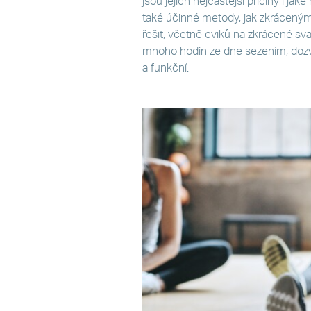
jsou jejich nejčastější příčiny i j
také účinné metody, jak zkráceným
řešit, včetně cviků na zkrácené sval
mnoho hodin ze dne sezením, dozví
a funkční.