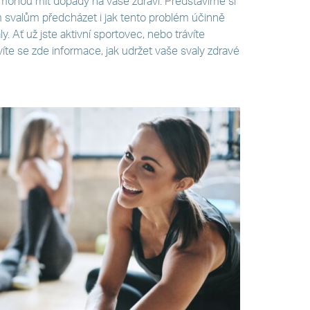
aké mohou mít dopady na vaše zdraví. Představíme si
 svalům předcházet i jak tento problém účinně
y. Ať už jste aktivní sportovec, nebo trávíte
te se zde informace, jak udržet vaše svaly zdravé