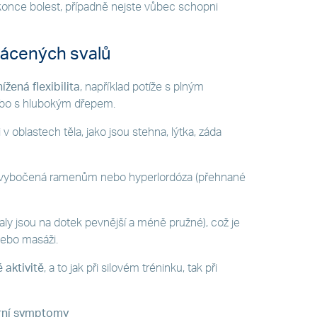
okonce bolest, případně nejste vůbec schopni
ácených svalů
ená flexibilita
, například potíže s plným
ebo s hlubokým dřepem.
i v oblastech těla, jako jsou stehna, lýtka, záda
d vybočená ramenům nebo hyperlordóza (přehnané
svaly jsou na dotek pevnější a méně pružné), což je
nebo masáži.
 aktivitě
, a to jak při silovém tréninku, tak při
ární symptomy