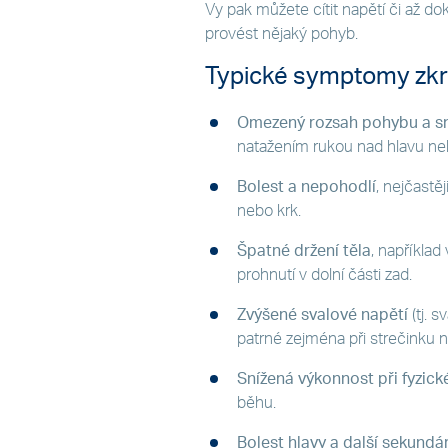
Vy pak můžete cítit napětí či až d
provést nějaký pohyb.
Typické symptomy zkr
Omezený rozsah pohybu a sníž
natažením rukou nad hlavu n
Bolest a nepohodlí
, nejčastěj
nebo krk.
Špatné držení těla
, napříkla
prohnutí v dolní části zad.
Zvýšené svalové napětí
(tj. 
patrné zejména při strečinku 
Snížená výkonnost při fyzické
běhu.
Bolest hlavy
a další sekund