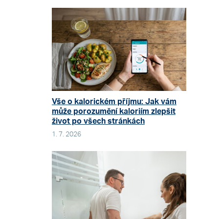
Vše o kalorickém příjmu: Jak vám
může porozumění kaloriím zlepšit
život po všech stránkách
1. 7. 2026