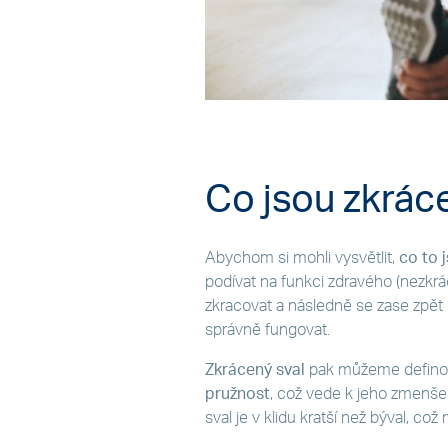
Co jsou zkrác
Abychom si mohli vysvětlit,
co to 
podívat na funkci zdravého (nezkr
zkracovat a následně se zase zpět
správně fungovat.
Zkrácený sval
pak můžeme defino
pružnost
, což vede k jeho zmenšen
sval je v klidu kratší než býval, což 