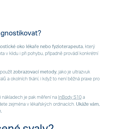
agnostikovat?
ostické oko lékaře nebo fyzioterapeuta
, který
ta v klidu i při pohybu, případně provádí konkrétní
 použít
zobrazovací metody
, jako je ultrazvuk
lů a okolních tkání, i když to není běžná praxe pro
i i nákladech je pak měření na
InBody S10
a
dete zejména v lékařských ordinacích.
Ukáže vám,
.