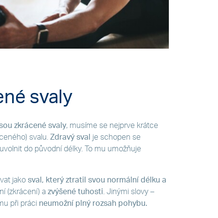
ené svaly
jsou zkrácené svaly
, musíme se nejprve krátce
áceného) svalu.
Zdravý sval
je schopen se
 uvolnit do původní délky. To mu umožňuje
vat jako
sval, který ztratil svou normální délku a
í (zkrácení) a
zvýšené tuhosti
. Jinými slovy –
mu při práci
neumožní plný rozsah pohybu.