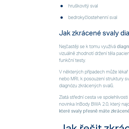
hruškovitý sval
bedrokyčlostehenní sval
Jak zkrácené svaly di
Nejčastěji se k tomu využívá
diagn
vizuálně zhodnotí držení těla pacien
funkční testy.
V některých případech může lékař
nebo MRI, k posouzení struktury sva
diagnózu zkrácených svalů.
Zlatá střední cesta ve spolehlivost
novinka InBody BWA 2.0, který naj
které svaly přesně máte zkrácené