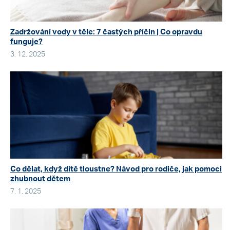
Zadržování vody v těle: 7 častých příčin | Co opravdu
funguje?
3. 12. 2025
Co dělat, když dítě tloustne? Návod pro rodiče, jak pomoci
zhubnout dětem
7. 1. 2025