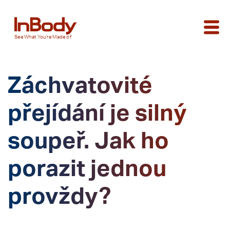
See
What You’re
Made of
Záchvatovité
přejídání je silný
soupeř. Jak ho
porazit jednou
provždy?