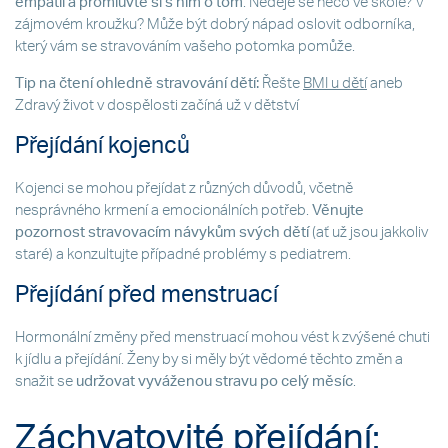
empatii a promluvte si s ním o tom
. Neděje se něco ve škole? V
zájmovém kroužku? Může být dobrý nápad oslovit odborníka,
který vám se stravováním vašeho potomka pomůže.
Tip na čtení ohledně stravování dětí:
Řešte
BMI u dětí
aneb
Zdravý život v dospělosti začíná už v dětství
Přejídání kojenců
Kojenci se mohou přejídat z různých důvodů, včetně
nesprávného krmení a emocionálních potřeb.
Věnujte
pozornost stravovacím návykům svých dětí
(ať už jsou jakkoliv
staré) a konzultujte případné problémy s pediatrem.
Přejídání před menstruací
Hormonální změny před menstruací mohou vést k zvýšené chuti
k jídlu a přejídání. Ženy by si měly být vědomé těchto změn a
snažit se
udržovat vyváženou stravu po celý měsíc
.
Záchvatovité přejídání: