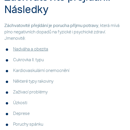
Následky
Záchvatovité přejídání je porucha příjmu potravy
, která mívá
plno negativních dopadů na fyzické i psychické zdraví.
Jmenovitě:
Nadváha a obezita
Cukrovka II. typu
Kardiovaskulární onemocnění
Některé typy rakoviny
Zažívací problémy
Úzkosti
Deprese
Poruchy spánku