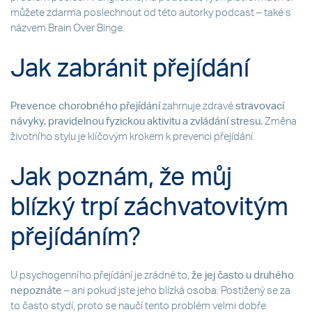
můžete zdarma poslechnout od této autorky podcast – také s
názvem Brain Over Binge.
Jak zabránit přejídání
Prevence chorobného přejídání
zahrnuje zdravé
stravovací
návyky, pravidelnou fyzickou aktivitu a zvládání stresu.
Změna
životního stylu je klíčovým krokem k prevenci přejídání.
Jak poznám, že můj
blízký trpí záchvatovitým
přejídáním?
U psychogenního přejídání je zrádné to,
že jej často u druhého
nepoznáte
– ani pokud jste jeho blízká osoba. Postižený se za
to často stydí, proto se naučí tento problém velmi dobře