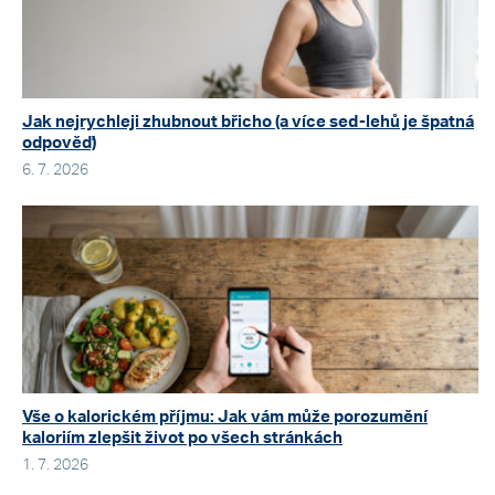
Jak nejrychleji zhubnout břicho (a více sed-lehů je špatná
odpověď)
6. 7. 2026
Vše o kalorickém příjmu: Jak vám může porozumění
kaloriím zlepšit život po všech stránkách
1. 7. 2026