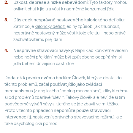
Úzkost, deprese a nízké sebevědomí:
Tyto faktory mohou
ovlivnit chuť k jídlu a vést k nadměrné konzumaci jídla.
Důsledek nesprávně nastaveného kalorického deficitu:
Zatímco je
kalorický deficit
jediný způsob, jak zhubnout,
nesprávně nastavený může vést k
jojo efektu
– nebo právě
záchvatovitému přejídání.
Nesprávné stravovací návyky:
Například konkrétně večerní
nebo noční přejídání může být způsobeno odepíráním si
jídla během dřívějších částí dne.
Dodatek k prvním dvěma bodům:
Člověk, který se dostal do
těchto problémů, začal
používat jídlo jako zvládací
mechanismus
(z anglického “coping mechanism”), díky kterému
si od problémů zdánlivě “ulevil”. Takový člověk ale neví, že si tím
podvědomě vytváří návyk, kterého se jde zbavit velmi těžko.
Proto v těchto případech
nepomůže pouze stravovací
intervence
(tj. nastavení správného stravovacího režimu), ale
také psychologická pomoc.