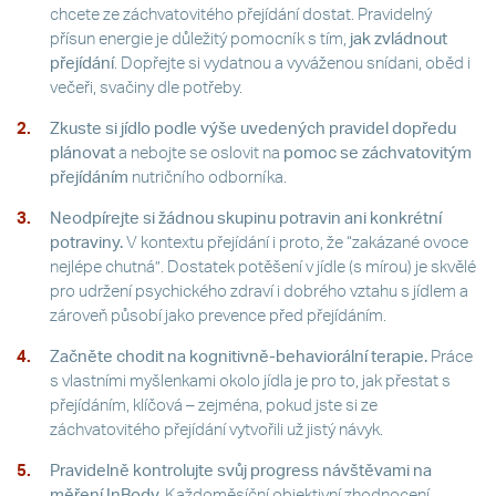
chcete ze záchvatovitého přejídání dostat. Pravidelný
přísun energie je důležitý pomocník s tím,
jak zvládnout
přejídání
. Dopřejte si vydatnou a vyváženou snídani, oběd i
večeři, svačiny dle potřeby.
Zkuste si jídlo podle výše uvedených pravidel dopředu
plánovat
a nebojte se oslovit na
pomoc se záchvatovitým
přejídáním
nutričního odborníka.
Neodpírejte si žádnou skupinu potravin ani konkrétní
potraviny.
V kontextu přejídání i proto, že “zakázané ovoce
nejlépe chutná”. Dostatek potěšení v jídle (s mírou) je skvělé
pro udržení psychického zdraví i dobrého vztahu s jídlem a
zároveň působí jako prevence před přejídáním.
Začněte chodit na kognitivně-behaviorální terapie.
Práce
s vlastními myšlenkami okolo jídla je pro to, jak přestat s
přejídáním, klíčová – zejména, pokud jste si ze
záchvatovitého přejídání vytvořili už jistý návyk.
Pravidelně kontrolujte svůj progress návštěvami na
měření InBody
.
Každoměsíční objektivní zhodnocení