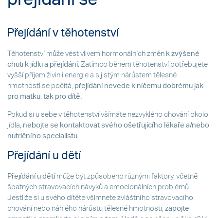
Přejídání v těhotenství
Těhotenství může vést vlivem hormonálních změn
k zvýšené
chuti k jídlu a přejídání
. Zatímco během těhotenství potřebujete
vyšší příjem živin i energie a s jistým nárůstem tělesné
hmotnosti se počítá,
přejídání nevede k ničemu dobrému jak
pro matku, tak pro dítě.
Pokud si u sebe v těhotenství všímáte nezvyklého chování okolo
jídla,
nebojte se kontaktovat svého ošetřujícího lékaře a/nebo
nutričního specialistu
.
Přejídání u dětí
Přejídání u dětí
může být způsobeno různými faktory, včetně
špatných stravovacích návyků a emocionálních problémů.
Jestliže si u svého dítěte všimnete zvláštního stravovacího
chování nebo náhlého nárůstu tělesné hmotnosti,
zapojte