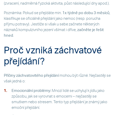
(zvracení, nadměrná fyzická aktivita, půst následující dny apod.).
Poznámka: Pokud se přejídáte min.
1x týdně po dobu 3 měsíců
,
klasifikuje se oficiálně přejídání jako nemoc (resp. porucha
příjmu potravy). Jestliže si však u sebe začnete některých
náznaků kompulzivního jezení všímat i dříve,
začněte je řešit
hned
.
Proč vzniká záchvatové
přejídání?
Příčiny záchvatovitého přejídání
mohou být různé. Nejčastěji se
však jedná o:
Emocionální problémy:
Mnozí lidé se uchylují k jídlu jako
způsobu, jak se vyrovnat s emocemi – nejčastěji se
smutkem nebo stresem. Tento typ přejídání je známý jako
emoční přejídání.