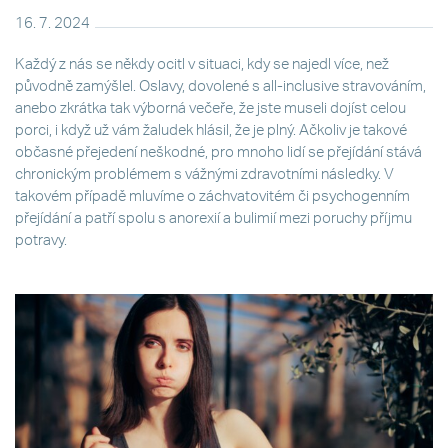
16. 7. 2024
Každý z nás se někdy ocitl v situaci, kdy se najedl více, než
původně zamýšlel. Oslavy, dovolené s all-inclusive stravováním,
anebo zkrátka tak výborná večeře, že jste museli dojíst celou
porci, i když už vám žaludek hlásil, že je plný. Ačkoliv je takové
občasné přejedení neškodné, pro mnoho lidí se přejídání stává
chronickým problémem s vážnými zdravotními následky. V
takovém případě mluvíme o záchvatovitém či psychogenním
přejídání a patří spolu s anorexií a bulimií mezi poruchy příjmu
potravy.