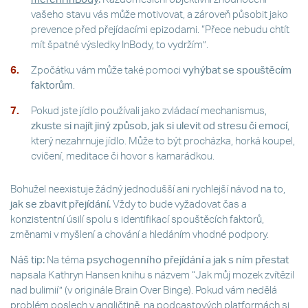
vašeho stavu vás může motivovat, a zároveň působit jako
prevence před přejídacími epizodami. “Přece nebudu chtít
mít špatné výsledky InBody, to vydržím”.
Zpočátku vám může také pomoci
vyhýbat se spouštěcím
faktorům
.
Pokud jste jídlo používali jako zvládací mechanismus,
zkuste si najít jiný způsob, jak si ulevit od stresu či emocí
,
který nezahrnuje jídlo. Může to být procházka, horká koupel,
cvičení, meditace či hovor s kamarádkou.
Bohužel neexistuje žádný jednodušší ani rychlejší návod na to,
jak se zbavit přejídání.
Vždy to bude vyžadovat čas a
konzistentní úsilí spolu s identifikací spouštěcích faktorů,
změnami v myšlení a chování a hledáním vhodné podpory.
Náš tip:
Na téma
psychogenního přejídání a jak s ním přestat
napsala Kathryn Hansen knihu s názvem “Jak můj mozek zvítězil
nad bulimií” (v originále Brain Over Binge). Pokud vám nedělá
problém poslech v angličtině, na podcastových platformách si