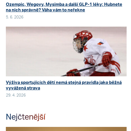
Ozempic, Wegovy, Mysimba a další GLP-1 léky: Hubnete
na nich správně? Váha vám to neřekne
5. 6. 2026
Výživa sportujících dětí nemá stejná pravidla jako běžná
vyvážená strava
29. 4. 2026
Nejčtenější