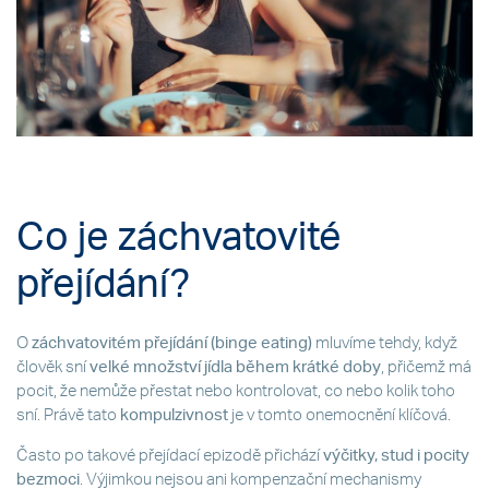
Co je záchvatovité
přejídání?
O
záchvatovitém přejídání (binge eating)
mluvíme tehdy, když
člověk sní
velké množství jídla během krátké doby
, přičemž má
pocit, že nemůže přestat nebo kontrolovat, co nebo kolik toho
sní. Právě tato
kompulzivnost
je v tomto onemocnění klíčová.
Často po takové přejídací epizodě přichází
výčitky, stud i pocity
bezmoci
. Výjimkou nejsou ani kompenzační mechanismy