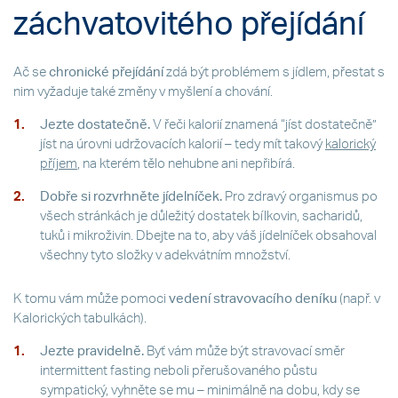
záchvatovitého přejídání
Ač se
chronické přejídání
zdá být problémem s jídlem, přestat s
nim vyžaduje také změny v myšlení a chování.
Jezte dostatečně.
V řeči kalorií znamená “jíst dostatečně”
jíst na úrovni udržovacích kalorií – tedy mít takový
kalorický
příjem
, na kterém tělo nehubne ani nepřibírá.
Dobře si rozvrhněte jídelníček.
Pro zdravý organismus po
všech stránkách je důležitý dostatek bílkovin, sacharidů,
tuků i mikroživin. Dbejte na to, aby váš jídelníček obsahoval
všechny tyto složky v adekvátním množství.
K tomu vám může pomoci
vedení stravovacího deníku
(např. v
Kalorických tabulkách).
Jezte pravidelně.
Byť vám může být stravovací směr
intermittent fasting neboli přerušovaného půstu
sympatický, vyhněte se mu – minimálně na dobu, kdy se