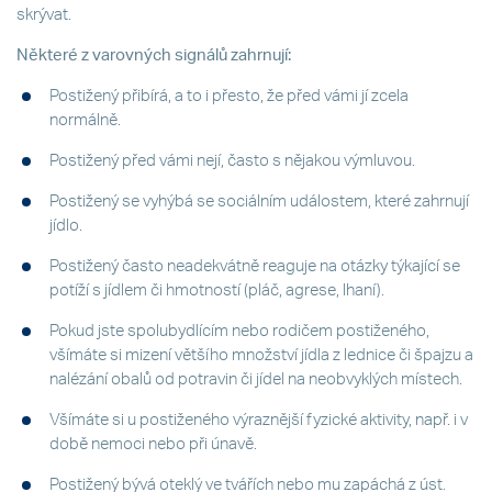
skrývat.
Některé z varovných signálů zahrnují:
Postižený přibírá, a to i přesto, že před vámi jí zcela
normálně.
Postižený před vámi nejí, často s nějakou výmluvou.
Postižený se vyhýbá se sociálním událostem, které zahrnují
jídlo.
Postižený často neadekvátně reaguje na otázky týkající se
potíží s jídlem či hmotností (pláč, agrese, lhaní).
Pokud jste spolubydlícím nebo rodičem postiženého,
všímáte si mizení většího množství jídla z lednice či špajzu a
nalézání obalů od potravin či jídel na neobvyklých místech.
Všímáte si u postiženého výraznější fyzické aktivity, např. i v
době nemoci nebo při únavě.
Postižený bývá oteklý ve tvářích nebo mu zapáchá z úst.