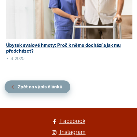
Úbytek svalové hmoty: Proč k němu dochází a jak mu
předcházet?
7. 8. 2025
Zpět na výpis článků
Facebook
Instagram