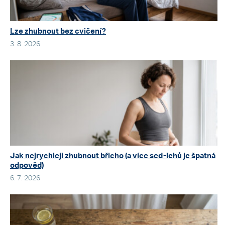
Lze zhubnout bez cvičení?
3. 8. 2026
Jak nejrychleji zhubnout břicho (a více sed-lehů je špatná
odpověď)
6. 7. 2026