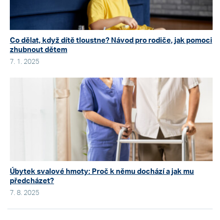
Co dělat, když dítě tloustne? Návod pro rodiče, jak pomoci
zhubnout dětem
7. 1. 2025
Úbytek svalové hmoty: Proč k němu dochází a jak mu
předcházet?
7. 8. 2025