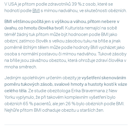
V USA je přitom podle zdravotníků 39 % z osob, které se
hodnotí podle
BMI
s mírnou nadváhou, ve skutečnosti obézních.
BMI většinou počítá jen s výškou a váhou, přitom nebere v
úvahu, co hmotu člověka tvoří
. Kulturista nemající na sobě
téměř žádný tuk přitom může být hodnocen podle BMI jako
obézní, zatímco člověk s velkou zásobou tuku na břiše a jinak
poměrně štíhlým tělem může podle hodnoty BMI vycházet jako
osoba s normální postavou či mírnou nadváhou. Tukové zásoby
na břiše jsou závažnou obezitou, která ohrožuje zdraví člověka v
mnoha směrech.
Jediným spolehlivým určením obezity je
vyšetření skenováním
poměru tukových zásob, svalové hmoty a hustoty kostí k váze
celého těla
. Ze studie obezitologa Erika Bravermana z New
Yorku vyplynulo, že při takovém komplexním vyšetření bylo
obézních 65 % pacientů, ale jen 26 % bylo obézních podle BMI.
Nejhůře přitom BMI odhaduje obezitu u starších žen.