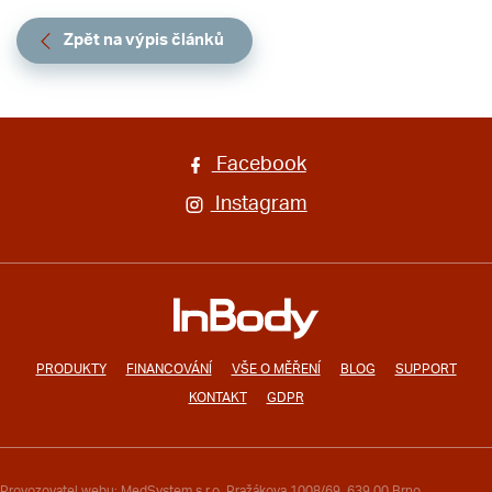
Zpět na výpis článků
Facebook
Instagram
PRODUKTY
FINANCOVÁNÍ
VŠE O MĚŘENÍ
BLOG
SUPPORT
KONTAKT
GDPR
Provozovatel webu: MedSystem s.r.o. Pražákova 1008/69, 639 00 Brno