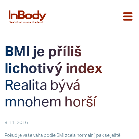
See
What You’re
Made of
BMI je příliš
lichotivý index
Realita bývá
mnohem horší
9. 11. 2016
Pokud je vaše váha podle BMI zcela normální, pak se ještě