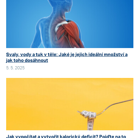
Svaly, vody a tuk v těle: Jaké je jejich ideální množství a
jak toho dosáhnout
5. 5. 2025
Jak vypočítat a vytvořit kalorický deficit? Pojďte na to