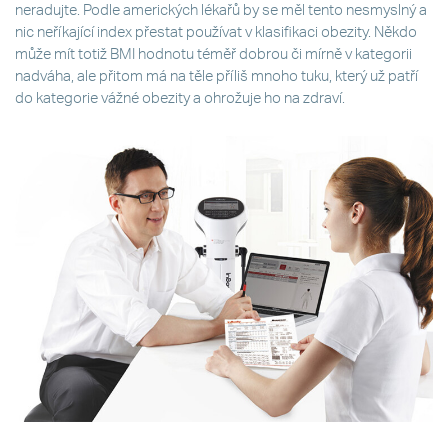
neradujte. Podle amerických lékařů by se měl tento nesmyslný a
nic neříkající index přestat používat v klasifikaci obezity. Někdo
může mít totiž BMI hodnotu téměř dobrou či mírně v kategorii
nadváha, ale přitom má na těle příliš mnoho tuku, který už patří
do kategorie vážné obezity a ohrožuje ho na zdraví.