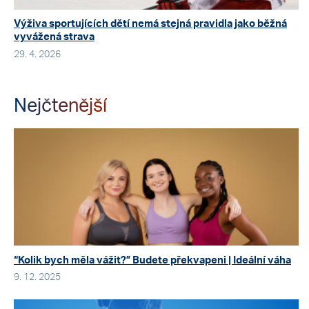
Výživa sportujících dětí nemá stejná pravidla jako běžná
vyvážená strava
29. 4. 2026
Nejčtenější
“Kolik bych měla vážit?” Budete překvapeni | Ideální váha
9. 12. 2025