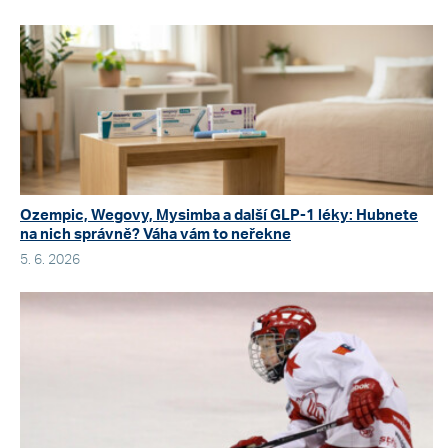
Ozempic, Wegovy, Mysimba a další GLP-1 léky: Hubnete
na nich správně? Váha vám to neřekne
5. 6. 2026