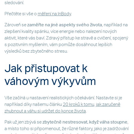
sledování.
Přečtěte si vše o
měření na InBody
.
Zároveň se
zaměřte na jiné aspekty svého života
, například na
zlepšení kvality spánku, více energie nebo nalezení nových
aktivit, které vás baví. Zdravý přístup ke stravě a cvičení, spojený
s pozitivním myšlením, vám pomůže dosáhnout lepších
výsledků bez zbytečného stresu.
Jak přistupovat k
váhovým výkyvům
Vše začíná u nastavení realistických očekávání. Nastavte si je
například díky našemu článku
20 kroků k tomu, jak zaručeně
zhubnout a váhu si udržet do konce života
.
Pak už
jen
zbývá se
zbytečně nestresovat, když váha stoupne
,
a místo toho si připomenout, že různé faktory, jako je zadržování