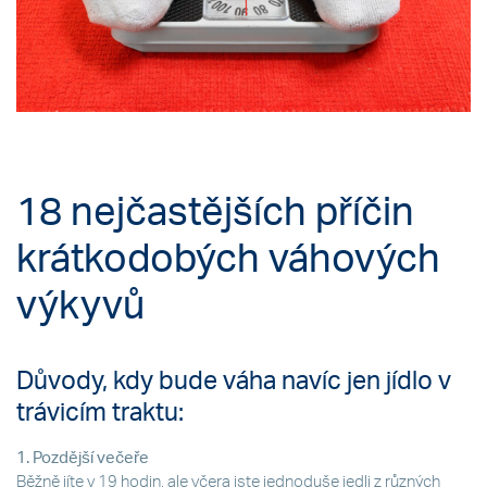
18 nejčastějších příčin
krátkodobých váhových
výkyvů
Důvody, kdy bude váha navíc jen jídlo v
trávicím traktu:
1. Pozdější večeře
Běžně jíte v 19 hodin, ale včera jste jednoduše jedli z různých