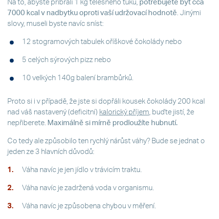
Na to, abyste přibrali 1 kg tělesného tuku,
potřebujete být cca
7000 kcal v nadbytku oproti vaší udržovací hodnotě
. Jinými
slovy, museli byste navíc sníst:
12 stogramových tabulek oříškové čokolády nebo
5 celých sýrových pizz nebo
10 velkých 140g balení brambůrků.
Proto si i v případě, že jste si dopřáli kousek čokolády 200 kcal
nad váš nastavený (deficitní)
kalorický příjem
, buďte jistí, že
nepřiberete.
Maximálně si mírně prodloužíte hubnutí.
Co tedy ale způsobilo ten rychlý nárůst váhy? Bude se jednat o
jeden ze 3 hlavních důvodů:
Váha navíc je jen jídlo v trávicím traktu.
Váha navíc je zadržená voda v organismu.
Váha navíc je způsobena chybou v měření.