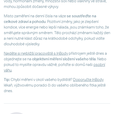
vody, hormonální změny, množství soli nebo vlákniny ve stravě,
mohou způsobit dočasné výkyvy.
Místo zaměření na denní čísla na váze
se soustřeďte na
celkové zdraví a pohodu
. Pozitivní změny, jako je zlepšení
kondice, více energie nebo lepší nálada, jsou známkami toho, že
směřujete správným směrem. Tělo prochází změnami každý den
a není nutné klást důraz na krátkodobé odchylky, pokud vidíte
dlouhodobé výsledky.
Najděte si nejbližší pracoviště s InBody
přístrojem ještě dnes a
objednejte se na
objektivní měření složení vašeho těla
. Nebo
pokud to myslíte opravdu vážně, pořiďte si domů naši
osobní
váhu
.
Tip:
Chybí měření v okolí vašeho bydliště?
Doporučte InBody
lékaři, výživovému poradci či do vašeho oblíbeného fitka ještě
dnes.