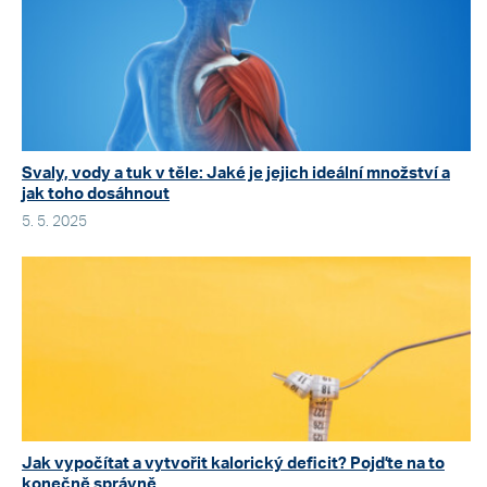
Svaly, vody a tuk v těle: Jaké je jejich ideální množství a
jak toho dosáhnout
5. 5. 2025
Jak vypočítat a vytvořit kalorický deficit? Pojďte na to
konečně správně