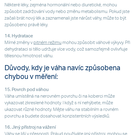
Některé léky, zejména hormonální nebo diuretické, mohou
způsobit zadržování vody nebo změnu metabolismu. Pokud jste
začali brát nový lék a zaznamenali jste nárůst váhy, může to být
způsobeno právě léky.
14. Hydratace
Mírné změny v
pitném režimu
mohou způsobit váhové výkyvy. Při
dehydrataci si tělo udržuje více vody, což samozřejmě ovlivňuje
tělesnou hmotnost váhu.
Důvody, kdy je váha navíc způsobena
chybou v měření:
15. Povrch pod váhou
Váha umístěná na nerovném povrchu či na koberci může
vykazovat zkreslené hodnoty. I když s ní nehýbete, může
ukazovat různé hodnoty. Mějte váhu na stabilním a rovném
povrchu a budete dosahovat konzistentních výsledků.
16. Jiný přístroj na vážení
Váhy se liší v přesnosti. Pokud používáte jiný přístroj, mohou se