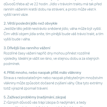
důvodů třeba až ve 22 hodin. Jídlo v trávicím traktu má tak před
ranním vážením kratší dobu na strávení, a proto může vést k
vyšší ranní váze.
2. Větší poslední jídlo než obvykle
Jestliže tělo ještě nestrávilo snědené jídlo, váha může být vyšší.
Čím větší objem jídla sníte, tím plnější bude váš trávicí trakt, a tím
vyšší bude i váha.
3. Dřívější čas ranního vážení
Rozdílné časy vážení napříč dny mohou přinést rozdílné
výsledky. Ideální je vážit se ráno, ve stejnou dobu a za stejných
podmínek.
4. Příliš mnoho, nebo naopak příliš málo vlákniny
Strava s nedostatečným nebo naopak přebytečným množstvím
vlákniny může způsobit dočasné zvýšení váhy. Oba tyto extrémy
totiž výrazně zpomalí trávení.
5. Zažívací problémy (nadýmání, zácpa)
Z různých důvodů vás trápí zácpa či nadýmání, a tedy