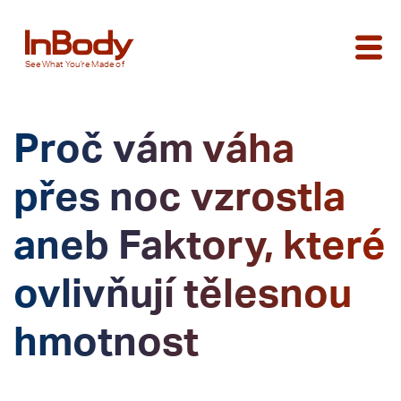
See
What You’re
Made of
Proč vám váha
přes noc vzrostla
aneb Faktory, které
ovlivňují tělesnou
hmotnost