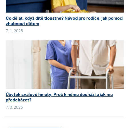
Co dělat, když dítě tloustne? Návod pro rodiče, jak pomoci
zhubnout dětem
7. 1. 2025
Úbytek svalové hmoty: Proč k němu dochází a jak mu
předcházet?
7. 8. 2025