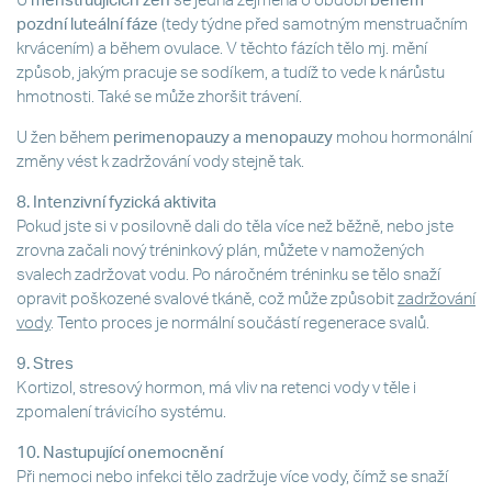
U
menstruujících žen
se jedná zejména o období
během
pozdní luteální fáze
(tedy týdne před samotným menstruačním
krvácením) a během ovulace. V těchto fázích tělo mj. mění
způsob, jakým pracuje se sodíkem, a tudíž to vede k nárůstu
hmotnosti. Také se může zhoršit trávení.
U žen během
perimenopauzy a menopauzy
mohou hormonální
změny vést k zadržování vody stejně tak.
8. Intenzivní fyzická aktivita
Pokud jste si v posilovně dali do těla více než běžně, nebo jste
zrovna začali nový tréninkový plán, můžete v namožených
svalech zadržovat vodu. Po náročném tréninku se tělo snaží
opravit poškozené svalové tkáně, což může způsobit
zadržování
vody
. Tento proces je normální součástí regenerace svalů.
9. Stres
Kortizol, stresový hormon, má vliv na retenci vody v těle i
zpomalení trávicího systému.
10. Nastupující onemocnění
Při nemoci nebo infekci tělo zadržuje více vody, čímž se snaží