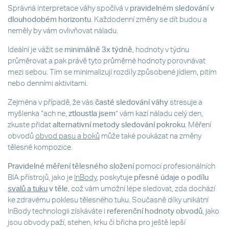
Správná interpretace váhy spočívá v
pravidelném sledování v
dlouhodobém horizontu
. Každodenní změny se dít budou a
neměly by vám ovlivňovat náladu.
Ideální je vážit se
minimálně 3x týdně
, hodnoty v týdnu
průměrovat a pak právě tyto průměrné hodnoty porovnávat
mezi sebou. Tím se minimalizují rozdíly způsobené jídlem, pitím
nebo denními aktivitami.
Zejména v případě, že vás
časté sledování váhy
stresuje a
myšlenka “ach ne,
ztloustla jsem
” vám kazí náladu celý den,
zkuste přidat
alternativní metody sledování pokroku
. Měření
obvodů
obvod pasu a boků
může také poukázat na změny
tělesné kompozice.
Pravidelné měření tělesného složení
pomocí profesionálních
BIA přístrojů, jako je
InBody
, poskytuje
přesné údaje o podílu
svalů a tuku
v těle
, což vám umožní lépe sledovat, zda dochází
ke zdravému poklesu tělesného tuku. Současně díky unikátní
InBody technologii získáváte i
referenční hodnoty obvodů
, jako
jsou obvody paží, stehen, krku či břicha pro ještě lepší