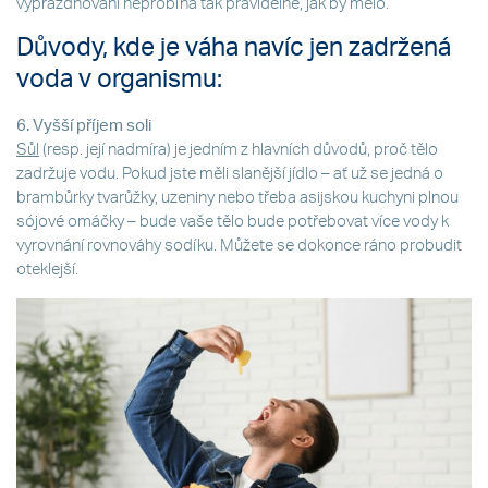
vyprazdňování neprobíhá tak pravidelně, jak by mělo.
Důvody, kde je váha navíc jen zadržená
voda v organismu:
6. Vyšší příjem soli
Sůl
(resp. její nadmíra) je jedním z hlavních důvodů, proč tělo
zadržuje vodu. Pokud jste měli slanější jídlo – ať už se jedná o
brambůrky tvarůžky, uzeniny nebo třeba asijskou kuchyni plnou
sójové omáčky – bude vaše tělo bude potřebovat více vody k
vyrovnání rovnováhy sodíku. Můžete se dokonce ráno probudit
oteklejší.