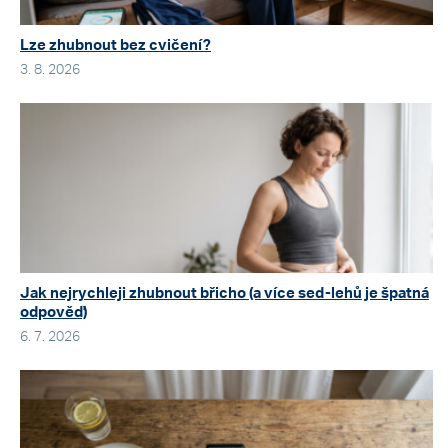
Lze zhubnout bez cvičení?
3. 8. 2026
Jak nejrychleji zhubnout břicho (a více sed-lehů je špatná
odpověď)
6. 7. 2026