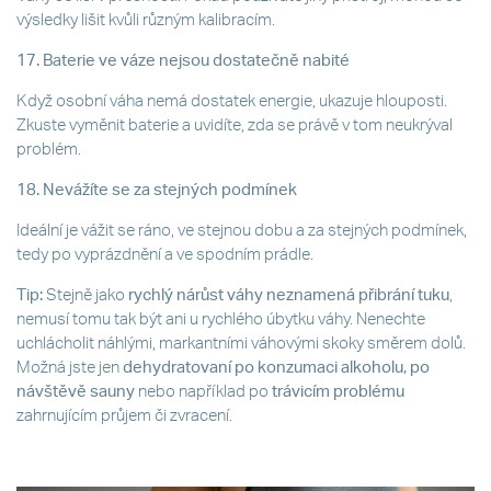
výsledky lišit kvůli různým kalibracím.
17. Baterie ve váze nejsou dostatečně nabité
Když osobní váha nemá dostatek energie, ukazuje hlouposti.
Zkuste vyměnit baterie a uvidíte, zda se právě v tom neukrýval
problém.
18. Nevážíte se za stejných podmínek
Ideální je vážit se ráno, ve stejnou dobu a za stejných podmínek,
tedy po vyprázdnění a ve spodním prádle.
Tip:
Stejně jako
rychlý nárůst váhy neznamená přibrání tuku
,
nemusí tomu tak být ani u rychlého úbytku váhy. Nenechte
uchlácholit náhlými, markantními váhovými skoky směrem dolů.
Možná jste jen
dehydratovaní po konzumaci alkoholu, po
návštěvě sauny
nebo například po
trávicím problému
zahrnujícím průjem či zvracení.