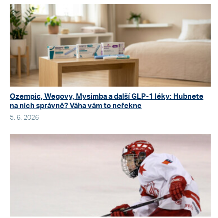
Ozempic, Wegovy, Mysimba a další GLP-1 léky: Hubnete
na nich správně? Váha vám to neřekne
5. 6. 2026