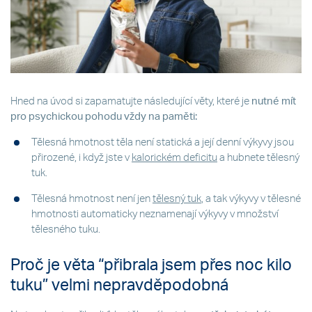
Hned na úvod si zapamatujte následující věty, které je
nutné mít
pro psychickou pohodu vždy na paměti:
Tělesná hmotnost těla není statická a její denní výkyvy jsou
přirozené, i když jste v
kalorickém deficitu
a hubnete tělesný
tuk.
Tělesná hmotnost není jen
tělesný tuk
, a tak výkyvy v tělesné
hmotnosti automaticky neznamenají výkyvy v množství
tělesného tuku.
Proč je věta “přibrala jsem přes noc kilo
tuku” velmi nepravděpodobná