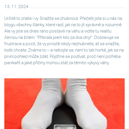
13. 11. 2024
Určitě to znáte i vy. Snažíte se zhubnout. Přečetli jste si u nás na
blogu všechny články, které radí, jak na to jít správně a rozumně.
Ale vy jste se dnes ráno postavili na váhu a vidíte tu realitu
černou na bílém: “Přibrala jsem kilo za dva dny!”. Dostavuje se
frustrace a pocit, že vy prostě nikdy nezhubnete, ať se snažíte,
kolik chcete. Známe to – a nebojte se, není to tak horké, jak se na
první pohled může zdát. Pojďme se podívat, proč není potřeba
panikařit a jaké příčiny mohou stát za těmito výkyvy váhy.