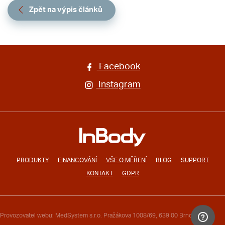
Zpět na výpis článků
Facebook
Instagram
PRODUKTY
FINANCOVÁNÍ
VŠE O MĚŘENÍ
BLOG
SUPPORT
KONTAKT
GDPR
Provozovatel webu: MedSystem s.r.o. Pražákova 1008/69, 639 00 Brno