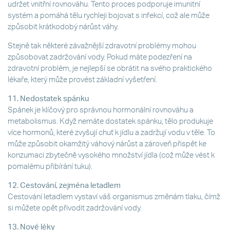
udržet vnitřní rovnováhu. Tento proces podporuje imunitní
systém a pomáhá tělu rychleji bojovat s infekcí, což ale může
způsobit krátkodobý nárůst váhy.
Stejně tak některé závažnější zdravotní problémy mohou
způsobovat zadržování vody. Pokud máte podezření na
zdravotní problém, je nejlepší se obrátit na svého praktického
lékaře, který může provést základní vyšetření.
11. Nedostatek spánku
Spánek je klíčový pro správnou hormonální rovnováhu a
metabolismus. Když nemáte dostatek spánku, tělo produkuje
více hormonů, které zvyšují chuť k jídlu a zadržují vodu v těle. To
může způsobit okamžitý váhový nárůst a zároveň přispět ke
konzumaci zbytečně vysokého množství jídla (což může vést k
pomalému přibírání tuku).
12. Cestování, zejména letadlem
Cestování letadlem vystaví váš organismus změnám tlaku, čímž
si můžete opět přivodit zadržování vody.
13. Nové léky