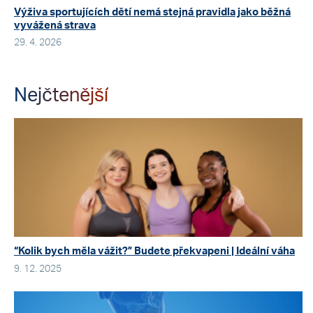
Výživa sportujících dětí nemá stejná pravidla jako běžná
vyvážená strava
29. 4. 2026
Nejčtenější
“Kolik bych měla vážit?” Budete překvapeni | Ideální váha
9. 12. 2025