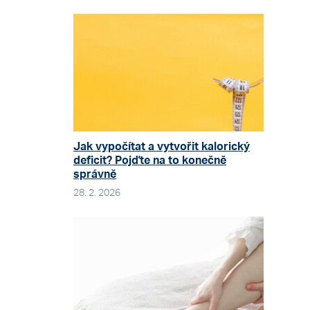
Jak vypočítat a vytvořit kalorický
deficit? Pojďte na to konečně
správně
28. 2. 2026