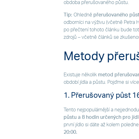
obdoba přerušovaného půstu.
Tip:
Ohledně
přerušovaného půstu
odborníci na výživu (včetně Petra 
po přečtení tohoto článku bude toto
zdrojů – včetně článků se zkušen
Metody přeru
Existuje několik
metod přerušova
období jídla a půstu. Pojďme si více
1. Přerušovaný půst 16
Tento nejpopulárnější a nejjednod
půstu a 8 hodin určených pro jíd
první jídlo si dáte až kolem poledn
20:00.