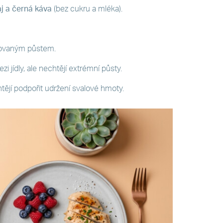
j a černá káva
(bez cukru a mléka).
rušovaným půstem.
ezi jídly, ale nechtějí extrémní půsty.
chtějí podpořit udržení svalové hmoty.