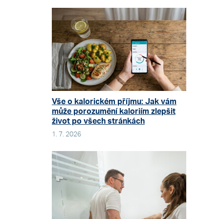
Vše o kalorickém příjmu: Jak vám
může porozumění kaloriím zlepšit
život po všech stránkách
1. 7. 2026