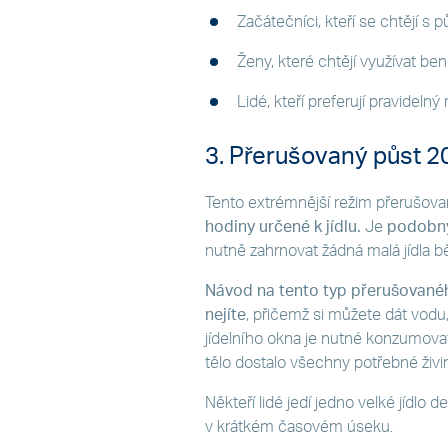
Začátečníci, kteří se chtějí s
Ženy, které chtějí využívat be
Lidé, kteří preferují pravidelný r
3. Přerušovaný půst 2
Tento extrémnější režim přerušov
hodiny určené k jídlu.
Je
podobný 
nutně zahrnovat žádná malá jídla 
Návod na tento typ přerušované
nejíte
, přičemž si můžete dát vod
jídelního okna je nutné konzumovat
tělo dostalo všechny potřebné živin
Někteří lidé jedí jedno velké jídlo 
v krátkém časovém úseku.