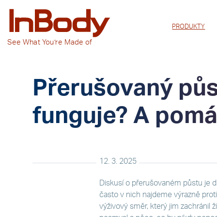
PRODUKTY
See
What You’re
Made of
Přerušovaný půst
funguje? A pomá
12. 3. 2025
Diskusí o přerušovaném půstu je dn
často v nich najdeme výrazně proti
výživový směr, který jim zachránil ži