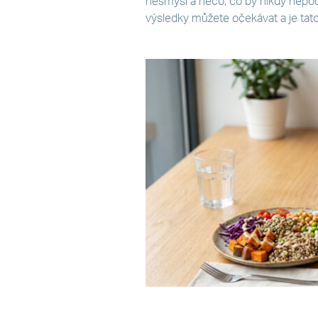
nesmysl a něco, co by nikdy nepodst
výsledky můžete očekávat a je ta