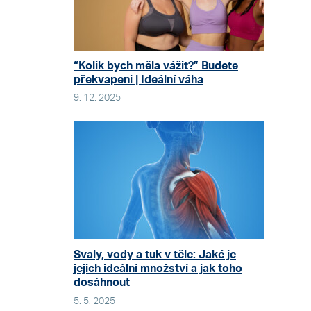
“Kolik bych měla vážit?” Budete
překvapeni | Ideální váha
9. 12. 2025
Svaly, vody a tuk v těle: Jaké je
jejich ideální množství a jak toho
dosáhnout
5. 5. 2025