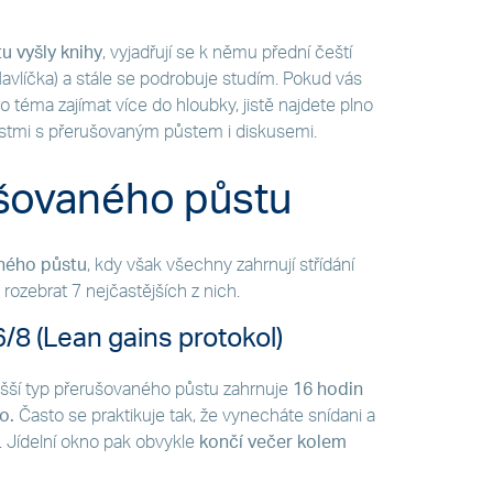
 vyšly knihy
, vyjadřují se k němu přední čeští
Havlíčka) a stále se podrobuje studím. Pokud vás
 téma zajímat více do hloubky, jistě najdete plno
ostmi s přerušovaným půstem i diskusemi.
šovaného půstu
ného půstu
, kdy však všechny zahrnují střídání
 rozebrat 7 nejčastějších z nich.
/8 (Lean gains protokol)
ušší typ přerušovaného půstu zahrnuje
16 hodin
lo.
Často se praktikuje tak, že vynecháte snídani a
e. Jídelní okno pak obvykle
končí večer kolem