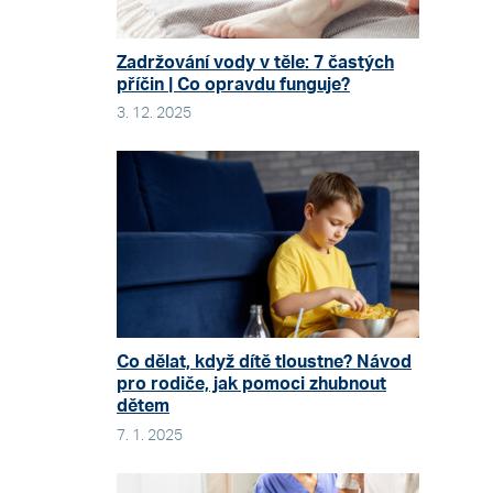
Zadržování vody v těle: 7 častých
příčin | Co opravdu funguje?
3. 12. 2025
Co dělat, když dítě tloustne? Návod
pro rodiče, jak pomoci zhubnout
dětem
7. 1. 2025