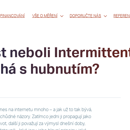
FINANCOVÁNÍ
VŠE O MĚŘENÍ
DOPORUČTE NÁS
REFEREN
 neboli Intermitten
há s hubnutím?
es na internetu mnoho – a jak už to tak bývá,
chůdné názory. Zatímco jedni ji propagují jako
vot, další ji považují za výmysl dnešní doby,