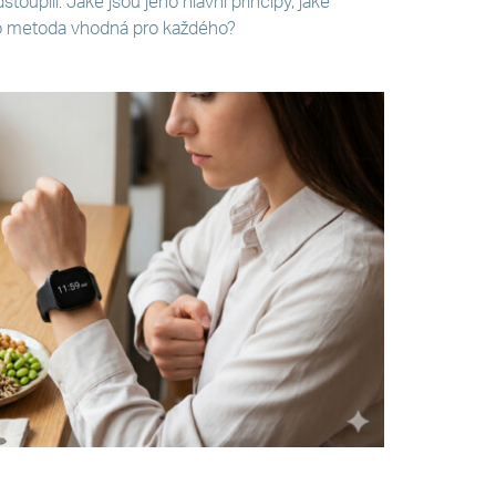
oupili. Jaké jsou jeho hlavní principy, jaké
to metoda vhodná pro každého?