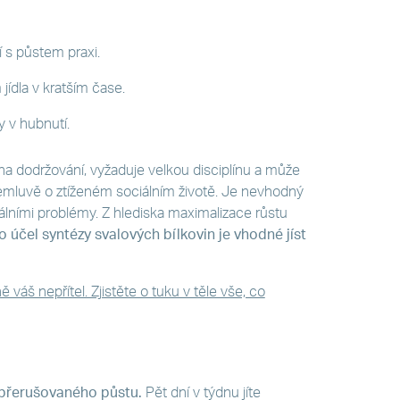
í s půstem praxi.
 jídla v kratším čase.
ky v hubnutí.
na dodržování, vyžaduje velkou disciplínu a může
 nemluvě o ztíženém sociálním životě. Je nevhodný
lními problémy. Z hlediska maximalizace růstu
o účel syntézy svalových bílkovin je vhodné jíst
 váš nepřítel. Zjistěte o tuku v těle vše, co
a přerušovaného půstu.
Pět dní v týdnu jíte