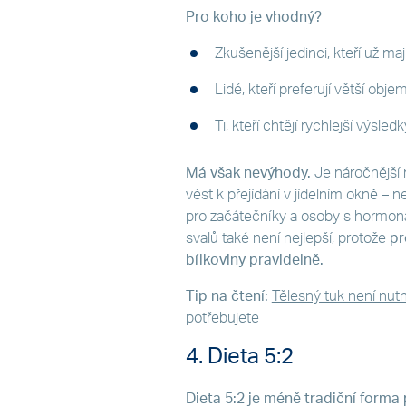
Pro koho je vhodný?
Zkušenější jedinci, kteří už maj
Lidé, kteří preferují větší objem
Ti, kteří chtějí rychlejší výsled
Má však nevýhody.
Je náročnější 
vést k přejídání v jídelním okně –
pro začátečníky a osoby s hormoná
svalů také není nejlepší, protože
pr
bílkoviny pravidelně.
Tip na čtení:
Tělesný tuk není nutně
potřebujete
4. Dieta 5:2
Dieta 5:2 je méně tradiční form