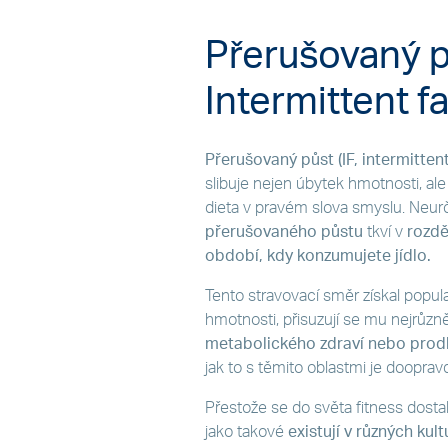
Přerušovaný p
Intermittent fa
Přerušovaný půst (IF, intermittent
slibuje nejen úbytek hmotnosti, ale
dieta v pravém slova smyslu. Neurčuje
přerušovaného půstu
tkví v
rozdě
období, kdy konzumujete jídlo.
Tento stravovací směr získal popula
hmotnosti, přisuzují se mu nejrůzně
metabolického zdraví nebo prodl
jak to s těmito oblastmi je dooprav
Přestože se do světa fitness dosta
jako takové
existují v různých ku