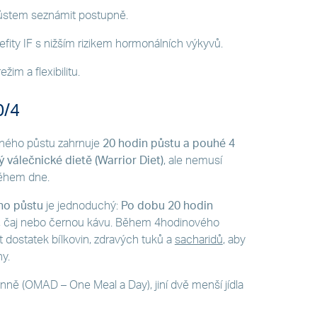
 půstem seznámit postupně.
nefity IF s nižším rizikem hormonálních výkyvů.
ežim a flexibilitu.
0/4
aného půstu zahrnuje
20 hodin půstu a pouhé 4
válečnické dietě (Warrior Diet)
, ale nemusí
během dne.
ho půstu
je jednoduchý:
Po dobu 20 hodin
u, čaj nebo černou kávu. Během 4hodinového
 dostatek bílkovin, zdravých tuků a
sacharidů
, aby
y.
denně (OMAD – One Meal a Day), jiní dvě menší jídla