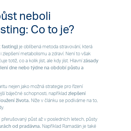
ůst neboli
sting: Co to je?
 fasting)
je oblíbená metoda stravování, která
 i zlepšení metabolismu a zdraví. Není to však
 totiž, co a kolik jíst, ale kdy jíst. Hlavní
zásady
lení dne nebo týdne na období půstu a
ritu nejen jako možná strategie pro řízení
jší báječné schopnosti, například
zlepšení
oužení života.
Níže v článku se podíváme na to,
dy.
l přerušovaný půst až v posledních letech, půsty
lturách od pradávna.
Například Ramadán je také