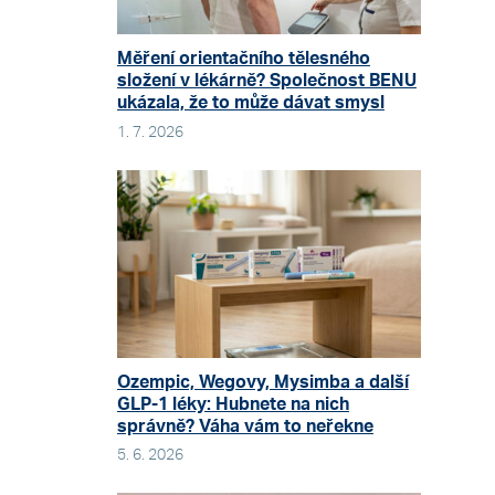
Měření orientačního tělesného
složení v lékárně? Společnost BENU
ukázala, že to může dávat smysl
1. 7. 2026
Ozempic, Wegovy, Mysimba a další
GLP-1 léky: Hubnete na nich
správně? Váha vám to neřekne
5. 6. 2026