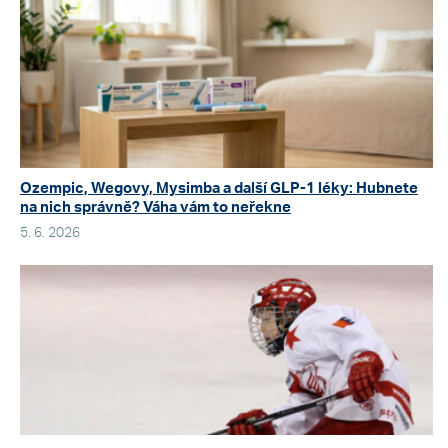
Ozempic, Wegovy, Mysimba a další GLP-1 léky: Hubnete
na nich správně? Váha vám to neřekne
5. 6. 2026