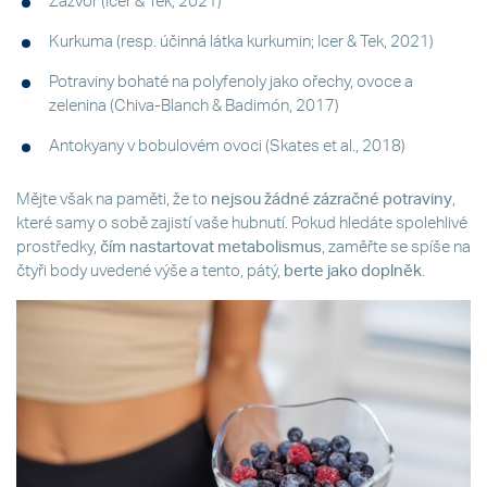
Zázvor (Icer & Tek, 2021)
Kurkuma (resp. účinná látka kurkumin; Icer & Tek, 2021)
Potraviny bohaté na polyfenoly jako ořechy, ovoce a
zelenina (Chiva-Blanch & Badimón, 2017)
Antokyany v bobulovém ovoci (Skates et al., 2018)
Mějte však na paměti, že to
nejsou žádné zázračné potraviny
,
které samy o sobě zajistí vaše hubnutí. Pokud hledáte spolehlivé
prostředky,
čím nastartovat metabolismus
, zaměřte se spíše na
čtyři body uvedené výše a tento, pátý,
berte jako doplněk
.