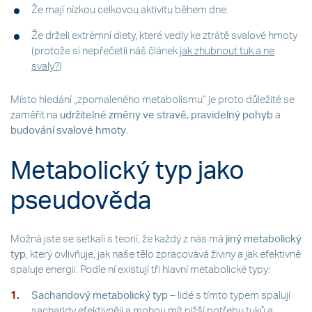
Že mají nízkou celkovou aktivitu během dne.
Že drželi extrémní diety, které vedly ke ztrátě svalové hmoty
(protože si nepřečetli náš článek
jak zhubnout tuk a ne
svaly?
)
Místo hledání „zpomaleného metabolismu“ je proto důležité se
zaměřit na
udržitelné změny ve stravě, pravidelný pohyb
a
budování svalové hmoty
.
Metabolický typ jako
pseudověda
Možná jste se setkali s teorií, že každý z nás má
jiný metabolický
typ
, který ovlivňuje, jak naše tělo zpracovává živiny a jak efektivně
spaluje energii. Podle ní existují tři hlavní metabolické typy:
Sacharidový metabolický typ
– lidé s tímto typem spalují
sacharidy
efektivněji a mohou mít nižší potřebu tuků a