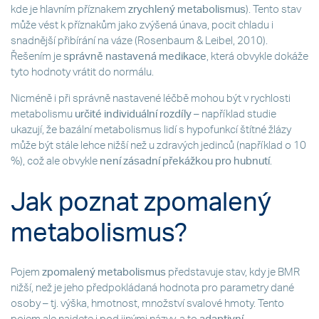
kde je hlavním příznakem
zrychlený metabolismus
). Tento stav
může vést k příznakům jako zvýšená únava, pocit chladu i
snadnější přibírání na váze (Rosenbaum & Leibel, 2010).
Řešením je
správně nastavená medikace
, která obvykle dokáže
tyto hodnoty vrátit do normálu.
Nicméně i při správně nastavené léčbě mohou být v rychlosti
metabolismu
určité individuální rozdíly
– například studie
ukazují, že bazální metabolismus lidí s hypofunkcí štítné žlázy
může být stále lehce nižší než u zdravých jedinců (například o 10
%), což ale obvykle
není zásadní překážkou pro hubnutí
.
Jak poznat zpomalený
metabolismus?
Pojem
zpomalený metabolismus
představuje stav, kdy je BMR
nižší, než je jeho předpokládaná hodnota pro parametry dané
osoby – tj. výška, hmotnost, množství svalové hmoty. Tento