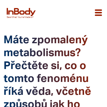
See
What You’re
Made of
Máte zpomalený
metabolismus?
Přečtěte si, co o
tomto fenoménu
říká věda, včetně
způsobů jak ho