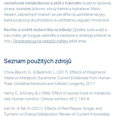
nastartovat metabolismus a začít s hubnutím
, bude to správná
strava, dostatek bílkovin, silový trénink a hydratace. Místo
hledání „zázračných metod“ se zaměřte na udržitelné návyky,
které podporují dlouhodobou a udržitelnou regulaci hmotnosti.
Nechte si změřit složení těla na InBody
! Zjistěte, kolik svalů a
tuku máte, jak funguje vaše tělo a nastavte si strategii přesně na
míru.
Objednejte se na nejbližší měření
ještě dnes
Seznam použitých zdrojů
Chiva-Blanch, G., & Badimón, L. (2017). Effects of Polyphenol
Intake on Metabolic Syndrome: Current Evidences from Human
Trials. Oxidative Medicine and Cellular Longevity, 2017.
Henry, C., & Emery, B. (1986). Effect of spiced food on metabolic
rate. Human nutrition. Clinical nutrition, 40 2, 165-8.
Icer, M., & Tek, N. (2021). Effects of Red Pepper, Ginger, and
Turmeric on Energy Metabolism: Review of Current Knowledge.