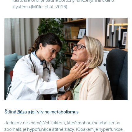
testosteronu, případně poruchy funkce lymfatického
systému (Müller et al., 2016).
Štítná žláza a její vliv na metabolismus
Jedním z nejznámějších faktorů, které mohou metabolismus
zpomalit, je
hypofunkce štítné žlázy
. (Opakem je hyperfunkce,