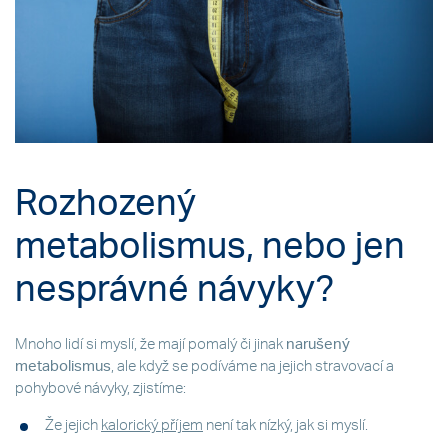
Rozhozený
metabolismus, nebo jen
nesprávné návyky?
Mnoho lidí si myslí, že mají pomalý či jinak
narušený
metabolismus
, ale když se podíváme na jejich stravovací a
pohybové návyky, zjistíme:
Že jejich
kalorický příjem
není tak nízký, jak si myslí.