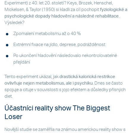
Experiment) z 40. let 20. století? Keys, Brozek, Henschel,
Mickelsen, & Taylor (1950) si kladli za cíl pochopit
fyziologické a
psychologické dopady hladovění
a
následné
rehabilitace
.
Výsledek?
Zpomalení metabolismu až o 40 %
Extrémní fixace na jídlo, deprese, podrážděnost
Po ukončení hladovění následovalo nekontrolovatelné
přejídání
Tento experiment ukázal, jak
drastická kalorická restrikce
ovlivňuje nejen metabolismus, ale i
psychiku
. Dnes se často
spojuje a cituje v souvislosti s jojo efektem a důsledky přísných
diet.
Účastníci reality show The Biggest
Loser
Novější studie se zaměřila na známou americkou reality show s