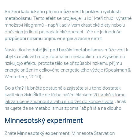
Snížení kalorického příjmu může vést k poklesu rychlosti
metabolismu
. Tento efekt se projevuje i u lidí, kteří zhubli výrazné
množství kilogramů – například vlivem drastické diety nebo u
obézních jedinců
po bariatrické operaci. Tělo se jednoduše
přizpůsobí nižšímu příjmu energie a začne šetřit
.
Navíc, dlouhodobě
jíst pod bazální metabolismus
může vést k
úbytku svalové hmoty, zpomalení metabolismu a zvýšenému
riziku jojo efektu, protože tělo se přizpůsobí nízkému příjmu
energie snížením celkového energetického výdeje (Speakman &
Westerterp, 2010).
Co s tím?
Hubněte postupně a zajistěte si u toho dostatek
kvalitních živin Řiďte se třeba naším článkem
20 kroků k tomu,
jak zaručeně zhubnout a váhu si udržet do konce života
. Jinak
riskujete, že se metabolismus zpomalí
až příliš
a
na dlouho
.
Minnesotský experiment
Znáte
Minnesotský experiment
(Minnesota Starvation