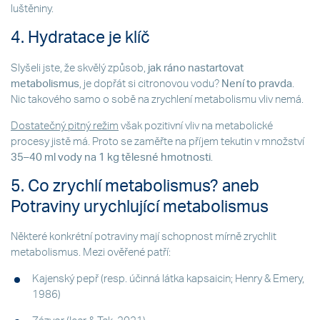
luštěniny.
4. Hydratace je klíč
Slyšeli jste, že skvělý způsob,
jak ráno nastartovat
metabolismus
, je dopřát si citronovou vodu?
Není to pravda
.
Nic takového samo o sobě na zrychlení metabolismu vliv nemá.
Dostatečný pitný režim
však pozitivní vliv na metabolické
procesy jistě má. Proto se zaměřte na příjem tekutin v množství
35–40 ml vody na 1 kg tělesné hmotnosti
.
5. Co zrychlí metabolismus? aneb
Potraviny urychlující metabolismus
Některé konkrétní potraviny mají schopnost mírně zrychlit
metabolismus. Mezi ověřené patří:
Kajenský pepř (resp. účinná látka kapsaicin; Henry & Emery,
1986)