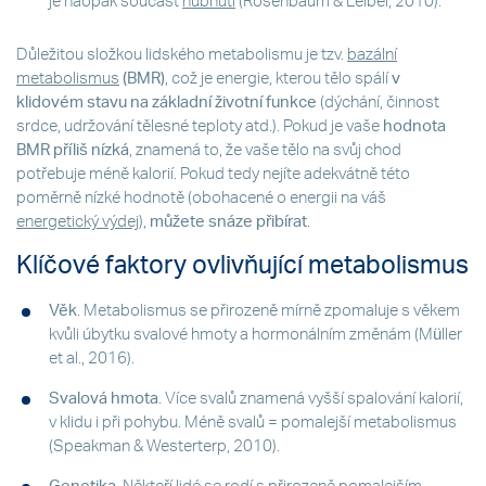
je naopak součást
hubnutí
(Rosenbaum & Leibel, 2010).
Důležitou složkou lidského metabolismu je tzv.
bazální
metabolismus
(BMR)
, což je energie, kterou tělo spálí
v
klidovém stavu na základní životní funkce
(dýchání, činnost
srdce, udržování tělesné teploty atd.). Pokud je vaše
hodnota
BMR příliš nízká
, znamená to, že vaše tělo na svůj chod
potřebuje méně kalorií. Pokud tedy nejíte adekvátně této
poměrně nízké hodnotě (obohacené o energii na váš
energetický výdej
),
můžete snáze přibírat
.
Klíčové faktory ovlivňující metabolismus
Věk
. Metabolismus se přirozeně mírně zpomaluje s věkem
kvůli úbytku svalové hmoty a hormonálním změnám (Müller
et al., 2016).
Svalová hmota
. Více svalů znamená vyšší spalování kalorií,
v klidu i při pohybu. Méně svalů = pomalejší metabolismus
(Speakman & Westerterp, 2010).