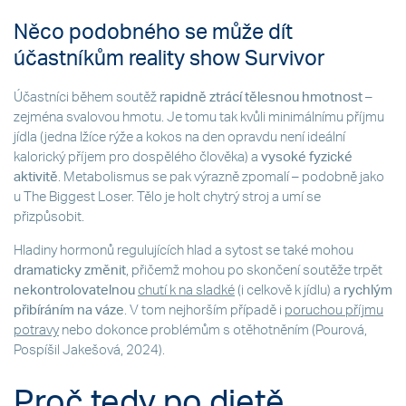
Něco podobného se může dít
účastníkům reality show Survivor
Účastníci během soutěž
rapidně ztrácí tělesnou hmotnost
–
zejména svalovou hmotu. Je tomu tak kvůli minimálnímu příjmu
jídla (jedna lžíce rýže a kokos na den opravdu není ideální
kalorický příjem pro dospělého člověka) a
vysoké fyzické
aktivitě
. Metabolismus se pak výrazně zpomalí – podobně jako
u The Biggest Loser. Tělo je holt chytrý stroj a umí se
přizpůsobit.
Hladiny hormonů regulujících hlad a sytost se také mohou
dramaticky změnit
, přičemž mohou po skončení soutěže trpět
nekontrolovatelnou
chutí k na sladké
(i celkově k jídlu) a
rychlým
přibíráním na váze
. V tom nejhorším případě i
poruchou příjmu
potravy
nebo dokonce problémům s otěhotněním (Pourová,
Pospíšil Jakešová, 2024).
Proč tedy po dietě