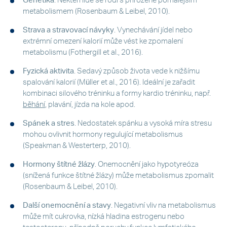
Genetika
. Někteří lidé se rodí s přirozeně pomalejším
metabolismem (Rosenbaum & Leibel, 2010).
Strava a stravovací návyky
. Vynechávání jídel nebo
extrémní omezení kalorií může vést ke zpomalení
metabolismu (Fothergill et al., 2016).
Fyzická aktivita
. Sedavý způsob života vede k nižšímu
spalování kalorií (Müller et al., 2016). Ideální je zařadit
kombinaci silového tréninku a formy kardio tréninku, např.
běhání
, plavání, jízda na kole apod.
Spánek a stres
. Nedostatek spánku a vysoká míra stresu
mohou ovlivnit hormony regulující metabolismus
(Speakman & Westerterp, 2010).
Hormony štítné žlázy
. Onemocnění jako hypotyreóza
(snížená funkce štítné žlázy) může metabolismus zpomalit
(Rosenbaum & Leibel, 2010).
Další onemocnění a stavy
. Negativní vliv na metabolismus
může mít cukrovka, nízká hladina estrogenu nebo