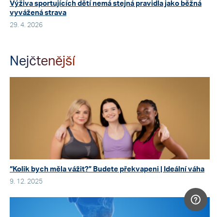
Výživa sportujících dětí nemá stejná pravidla jako běžná
vyvážená strava
29. 4. 2026
Nejčtenější
“Kolik bych měla vážit?” Budete překvapeni | Ideální váha
9. 12. 2025