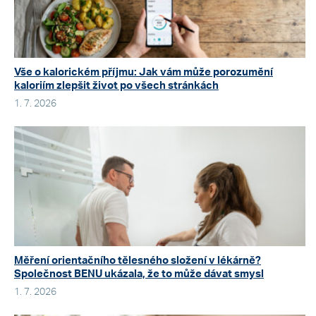
Vše o kalorickém příjmu: Jak vám může porozumění
kaloriím zlepšit život po všech stránkách
1. 7. 2026
Měření orientačního tělesného složení v lékárně?
Společnost BENU ukázala, že to může dávat smysl
1. 7. 2026