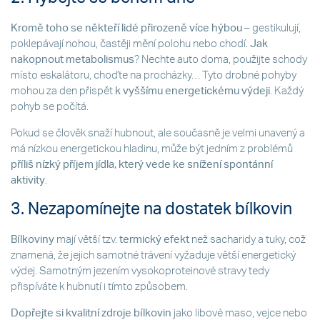
Kromě toho se někteří lidé přirozeně více hýbou
– gestikulují,
poklepávají nohou, častěji mění polohu nebo chodí.
Jak
nakopnout metabolismus
? Nechte auto doma, použijte schody
místo eskalátoru, choďte na procházky… Tyto drobné pohyby
mohou za den přispět
k vyššímu energetickému výdeji
. Každý
pohyb se počítá.
Pokud se člověk snaží hubnout, ale současně je velmi unavený a
má nízkou energetickou hladinu, může být jedním z problémů
příliš nízký příjem jídla, který vede ke snížení spontánní
aktivity
.
3. Nezapomínejte na dostatek bílkovin
Bílkoviny
mají větší tzv.
termický efekt
než sacharidy a tuky, což
znamená, že jejich samotné trávení vyžaduje větší energetický
výdej. Samotným jezením vysokoproteinové stravy tedy
přispíváte k hubnutí i tímto způsobem.
Dopřejte si kvalitní zdroje bílkovin
jako libové maso, vejce nebo