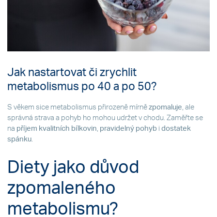
Jak nastartovat či zrychlit
metabolismus po 40 a po 50?
S věkem sice metabolismus přirozeně mírně
zpomaluje
, ale
správná strava a pohyb ho mohou udržet v chodu. Zaměřte se
na
příjem kvalitních bílkovin
,
pravidelný pohyb
i
dostatek
spánku
.
Diety jako důvod
zpomaleného
metabolismu?