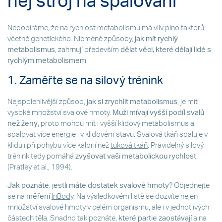
něj stroj na spalování
Nepopíráme, že na rychlost metabolismu má vliv plno faktorů,
včetně genetického. Nicméně způsoby,
jak mít rychlý
metabolismus
, zahrnují především
dělat věci, které dělají lidé s
rychlým metabolismem
.
1. Zaměřte se na silový trénink
Nejspolehlivější způsob,
jak si zrychlit metabolismus
, je mít
vysoké množství svalové hmoty.
Muži mívají vyšší podíl
svalů
než ženy
, proto mohou mít i vyšší klidový metabolismus a
spalovat více energie i v klidovém stavu. Svalová tkáň spaluje v
klidu i při pohybu více kalorií než
tuková tkáň
. Pravidelný silový
trénink tedy pomáhá
zvyšovat vaši
metabolickou rychlost
(Pratley et al., 1994).
Jak poznáte, jestli máte dostatek svalové hmoty
? Objednejte
se na
měření
InBody
. Na výsledkovém listě se dozvíte nejen
množství svalové hmoty v celém organismu, ale i v jednotlivých
částech těla. Snadno tak poznáte,
které
partie zaostávají
a na