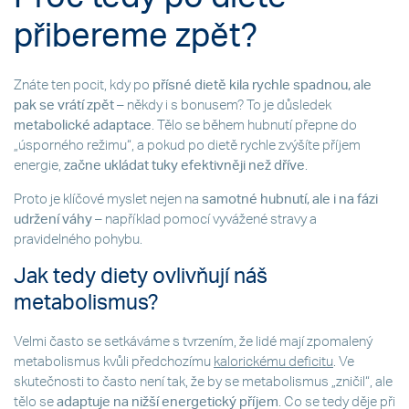
přibereme zpět?
Znáte ten pocit, kdy po
přísné dietě kila rychle spadnou, ale
pak se vrátí zpět
– někdy i s bonusem? To je důsledek
metabolické adaptace
. Tělo se během hubnutí přepne do
„úsporného režimu“, a pokud po dietě rychle zvýšíte příjem
energie,
začne ukládat tuky efektivněji než dříve
.
Proto je klíčové myslet nejen na
samotné hubnutí, ale i na fázi
udržení váhy
– například pomocí vyvážené stravy a
pravidelného pohybu.
Jak tedy diety ovlivňují náš
metabolismus?
Velmi často se setkáváme s tvrzením, že lidé mají zpomalený
metabolismus kvůli předchozímu
kalorickému deficitu
. Ve
skutečnosti to často není tak, že by se metabolismus „zničil“, ale
tělo se
adaptuje na nižší energetický příjem
. Co se tedy děje při