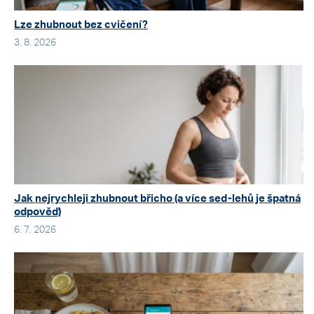
Lze zhubnout bez cvičení?
3. 8. 2026
Jak nejrychleji zhubnout břicho (a více sed-lehů je špatná
odpověď)
6. 7. 2026