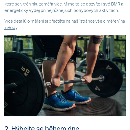
které se v tréninku zaměřit více. Mimo to se
dozvíte i své BMR a
energetický výdej při nejrůznějších pohybových aktivitách
.
Více detailů o měření si přečtěte na naší stránce vše o
měření na
InBody
.
2. Hýbejte se během dne