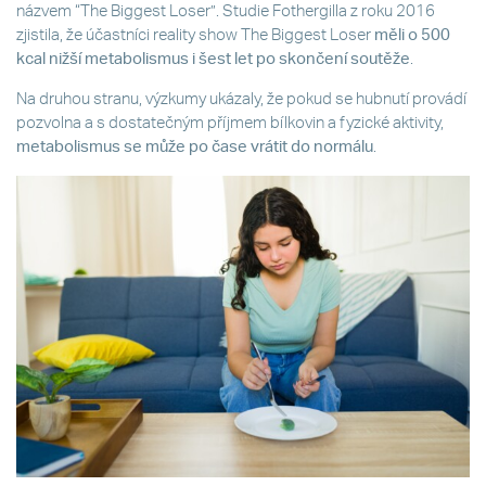
názvem “The Biggest Loser”. Studie Fothergilla z roku 2016
zjistila, že účastníci reality show The Biggest Loser
měli o 500
kcal nižší metabolismus
i
šest
let po skončení
soutěže
.
Na druhou stranu, výzkumy ukázaly, že pokud se hubnutí provádí
pozvolna a s dostatečným příjmem bílkovin a fyzické aktivity,
metabolismus se může po čase vrátit do normálu
.