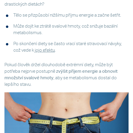
drastických dietách?
Tělo se přizpůsobí nižšímu příjmu energie a začne šetřit.
Může dojít ke ztrátě svalové hmoty, což snižuje bazální
metabolismus.
Po skončení diety se často vrací staré stravovací návyky,
což vede k
jojo efektu
.
Pokud člověk držel dlouhodobě extrémní diety, může být
potřeba nejprve postupně
zvýšit příjem energie a obnovit
množství svalové hmoty
, aby se metabolismus dostal do
lepšího stavu.