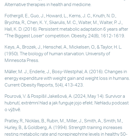
Alternative therapies in health and medicine.
Fothergill, E., Guo, J., Howard, L., Kerns, J. C., Knuth, N. D.,
Brychta, R., Chen, K. Y., Skarulis, M. C., Walter, M., Walter, P. J.,
Hall, K. D. (2016). Persistent metabolic adaptation 6 years after
“The Biggest Loser” competition. Obesity, 24(8), 1612-1619.
Keys, A., Brozek, J., Henschel, A., Mickelsen, O., & Taylor, H. L.
(1950). The biology of human starvation. University of
Minnesota Press.
Müller, M. J., Enderle, J., Bosy-Westphal, A. (2016). Changes in
energy expenditure with weight gain and weight loss in humans.
Current Obesity Reports, 5(4), 413-423.
Pourová, V. & Pospíšil Jakešová, A. (2024, May 14). Survivor a
hubnutí, extrémní hlad a jak funguje jojo efekt. Nehladu podcast
o výživě.
Pratley, R., Nicklas, B., Rubin, M., Miller, J., Smith, A., Smith, M.,
Hurley, B., & Goldberg, A. (1994). Strength training increases
resting metabolic rate and norepinephrine levels in healthy 50-