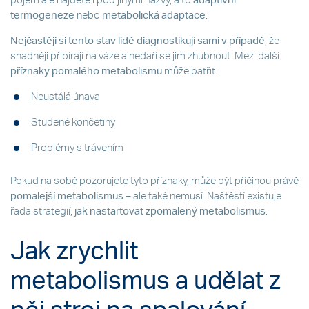
pojem ale najdete i pod jinými názvy, a to
adaptivní
termogeneze
nebo
metabolická adaptace
.
Nejčastěji si tento stav lidé diagnostikují sami v případě
, že
snadněji přibírají na váze a nedaří se jim zhubnout. Mezi další
příznaky pomalého metabolismu
může patřit:
Neustálá únava
Studené končetiny
Problémy s trávením
Pokud na sobě pozorujete tyto příznaky, může být příčinou právě
pomalejší metabolismus
– ale také nemusí. Naštěstí existuje
řada strategií,
jak nastartovat zpomalený metabolismus
.
Jak zrychlit
metabolismus a udělat z