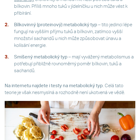
bílkovin. Příliš mnoho tuků v jídelníčku u nich může vést k
přibírání.
Bílkovinný (proteinový) metabolický typ
– tito jedinci lépe
fungují na vyšším příjmu tuků a bílkovin, zatímco vyšší
množství sacharidů u nich může způsobovat únavu a
kolísání energie.
Smíšený metabolický typ
– mají vyvážený metabolismus a
potřebují přibližně rovnoměrný poměr bílkovin, tuků a
sacharidů.
Na internetu najdete i testy na metabolický typ
. Celá tato
teorie je však nesmyslná a rozhodně není ukotvená ve vědě.