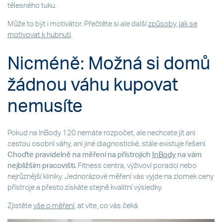
tělesného tuku.
Může to být i motivátor. Přečtěte si ale další
způsoby, jak se
motivovat k hubnutí
.
Nicméně: Možná si domů
žádnou váhu kupovat
nemusíte
Pokud na InBody 120 nemáte rozpočet, ale nechcete jít ani
cestou osobní váhy, ani jiné diagnostické, stále existuje řešení.
Choďte pravidelně na měření na přístrojích
InBody
na vám
nejbližším pracovišti.
Fitness centra, výživoví poradci nebo
nejrůznější kliniky. Jednorázové měření vás vyjde na zlomek ceny
přístroje a přesto získáte stejně kvalitní výsledky.
Zjistěte
vše o měření
, ať víte, co vás čeká.