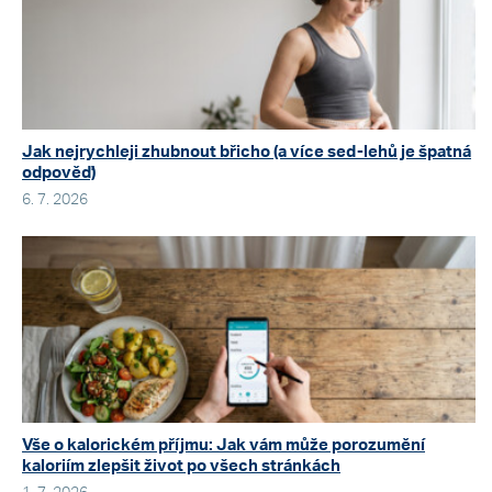
Jak nejrychleji zhubnout břicho (a více sed-lehů je špatná
odpověď)
6. 7. 2026
Vše o kalorickém příjmu: Jak vám může porozumění
kaloriím zlepšit život po všech stránkách