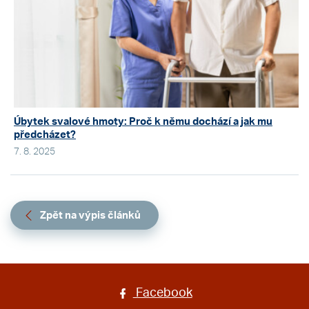
Úbytek svalové hmoty: Proč k němu dochází a jak mu
předcházet?
7. 8. 2025
Zpět na výpis článků
Facebook