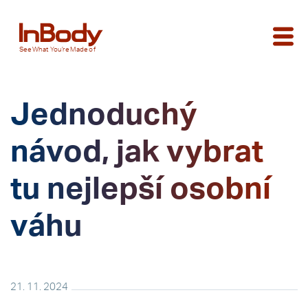
See
What You’re
Made of
Jednoduchý
návod, jak vybrat
tu nejlepší osobní
váhu
21. 11. 2024