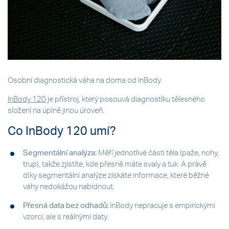
Osobní diagnostická váha na doma od InBody
InBody 120
je přístroj, který posouvá diagnostiku tělesného
složení na úplně jinou úroveň.
Co InBody 120 umí?
Segmentální analýza:
Měří jednotlivé části těla (paže, nohy,
trup), takže zjistíte, kde přesně máte svaly a tuk. A právě
díky segmentální analýze získáte informace, které běžné
váhy nedokážou nabídnout.
Přesná data bez odhadů:
InBody nepracuje s empirickými
vzorci, ale s reálnými daty.