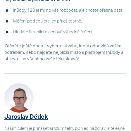
InBody 120 je mimo váš rozpočet, ale chcete přesná data.
Měření potřebujete jen příležitostně.
Hledáte flexibilní a cenově výhodné řešení.
Začněte ještě dnes – vyberte si váhu, která odpovídá vašim
potřebám, nebo
najděte nejbližší místo s přístrojem InBody
a
objevte, co všechno vaše tělo skrývá!
Jaroslav Dědek
Naším cílem je přinášet srozumitelný pohled na zdraví a tělesné