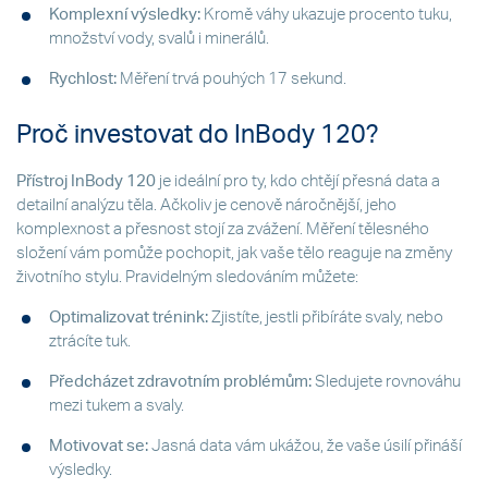
Komplexní výsledky:
Kromě váhy ukazuje procento tuku,
množství vody, svalů i minerálů.
Rychlost:
Měření trvá pouhých 17 sekund.
Proč investovat do InBody 120?
Přístroj InBody 120
je ideální pro ty, kdo chtějí přesná data a
detailní analýzu těla. Ačkoliv je cenově náročnější, jeho
komplexnost a přesnost stojí za zvážení. Měření tělesného
složení vám pomůže pochopit, jak vaše tělo reaguje na změny
životního stylu. Pravidelným sledováním můžete:
Optimalizovat trénink:
Zjistíte, jestli přibíráte svaly, nebo
ztrácíte tuk.
Předcházet zdravotním problémům:
Sledujete rovnováhu
mezi tukem a svaly.
Motivovat se:
Jasná data vám ukážou, že vaše úsilí přináší
výsledky.