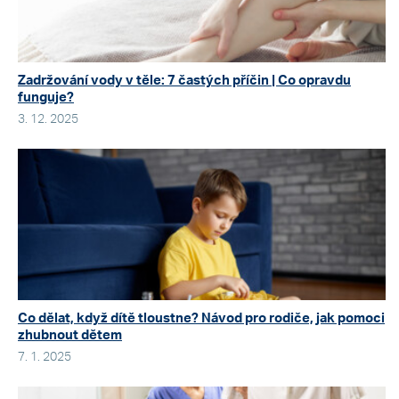
Zadržování vody v těle: 7 častých příčin | Co opravdu
funguje?
3. 12. 2025
Co dělat, když dítě tloustne? Návod pro rodiče, jak pomoci
zhubnout dětem
7. 1. 2025