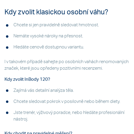
Kdy zvolit klasickou osobní váhu?
Chcete si jen pravidelně sledovat hmotnost.
Nemáte vysoké nároky na přesnost.
Hledáte cenově dostupnou variantu.
I v takovém případě sahejte po osobních vahách renomovaných
značek, které jsou opředeny pozitivními recenzemi.
Kdy zvolit InBody 120?
Zajímá vás detailní analýza těla.
Chcete sledovat pokrok v posilovně nebo během diety.
Jste trenér, výživový poradce, nebo hledáte profesionální
nástroj.
Kdy chodit na pravidelné měření?