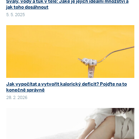
Svaly, vody a tuk v těle: Jaké je jejich ideální množství a
jak toho dosáhnout
5. 5. 2025
Jak vypočítat a vytvořit kalorický deficit? Pojďte na to
konečně správně
28. 2. 2026