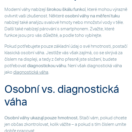
Moderní váhy nabízejí
širokou škálu funkcí
, které mohou výrazně
ovlivnit vaši zkušenost. Některé
osobní váhy na měření tuku
nabízejí také analýzu svalové hmoty nebo množství vody v těle.
Další také nabízejí párování s smartphonem. Zvažte, které
funkce jsou pro vás důležité, a podle toho vybírejte.
Pokud potřebujete pouze základní údaj o své hmotnosti, postačí
klasická osobní váha. Jestliže vás však zajímá, co se skrývá za
číslem na displeji, a tedy z čeho přesně jste složení, budete
potřebovat
diagnostickou váhu
. Není však diagnostická váha
jako
diagnostická váha
.
Osobní vs. diagnostická
váha
Osobní váhy ukazují pouze hmotnost.
Stačí vám, pokud chcete
jen občas zkontrolovat, kolik vážíte – a pokud s tím číslem umíte
dobře pracovat.