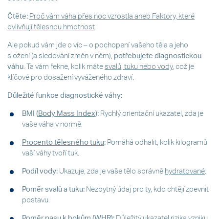
Čtěte:
Proč vám váha přes noc vzrostla aneb Faktory, které
ovlivňují tělesnou hmotnost
Ale pokud vám jde o víc – o pochopení vašeho těla a jeho
složení (a sledování změn v něm),
potřebujete diagnostickou
váhu
. Ta vám řekne, kolik máte
svalů, tuku nebo vody
, což je
klíčové pro dosažení vyváženého zdraví.
Důležité funkce diagnostické váhy:
BMI (
Body Mass Index
):
Rychlý orientační ukazatel, zda je
vaše váha v normě.
Procento tělesného tuku
:
Pomáhá odhalit, kolik kilogramů
vaší váhy tvoří tuk.
Podíl vody:
Ukazuje, zda je vaše tělo správně
hydratované
.
Poměr svalů a tuku:
Nezbytný údaj pro ty, kdo chtějí zpevnit
postavu.
Poměr pasu k bokům (
WHR
):
Důležitý ukazatel rizika vzniku