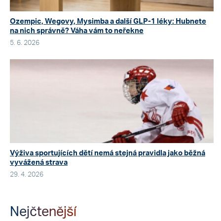
Ozempic, Wegovy, Mysimba a další GLP-1 léky: Hubnete
na nich správně? Váha vám to neřekne
5. 6. 2026
Výživa sportujících dětí nemá stejná pravidla jako běžná
vyvážená strava
29. 4. 2026
Nejčtenější