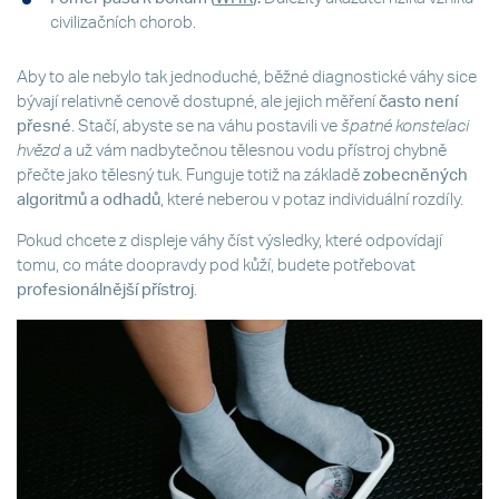
civilizačních chorob.
Aby to ale nebylo tak jednoduché, běžné diagnostické váhy sice
bývají relativně cenově dostupné, ale jejich měření
často není
přesné
. Stačí, abyste se na váhu postavili ve
špatné konstelaci
hvězd
a už vám nadbytečnou tělesnou vodu přístroj chybně
přečte jako tělesný tuk. Funguje totiž na základě
zobecněných
algoritmů a odhadů
, které neberou v potaz individuální rozdíly.
Pokud chcete z displeje váhy číst výsledky, které odpovídají
tomu, co máte doopravdy pod kůží, budete potřebovat
profesionálnější přístroj
.