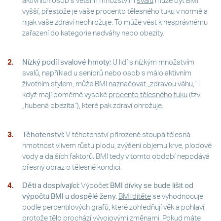
aktivních osob s větším množstvím
svalů
může být BMI
vyšší, přestože je vaše procento tělesného tuku v normě a
nijak vaše zdraví neohrožuje. To může vést k nesprávnému
zařazení do kategorie nadváhy nebo obezity.
Nízký podíl svalové hmoty:
U lidí s nízkým množstvím
svalů, například u seniorů nebo osob s málo aktivním
životním stylem, může BMI naznačovat „zdravou váhu,“ i
když mají poměrně vysoké
procento tělesného tuku
(tzv.
„hubená obezita“), které pak zdraví ohrožuje.
Těhotenství:
V těhotenství přirozeně stoupá tělesná
hmotnost vlivem růstu plodu, zvýšení objemu krve, plodové
vody a dalších faktorů. BMI tedy v tomto období nepodává
přesný obraz o tělesné kondici.
Děti a dospívající:
Výpočet
BMI dívky se bude lišit od
výpočtu BMI u dospělé ženy.
BMI dítěte
se vyhodnocuje
podle percentilových grafů, které zohledňují věk a pohlaví,
protože tělo prochází vývojovými změnami. Pokud máte