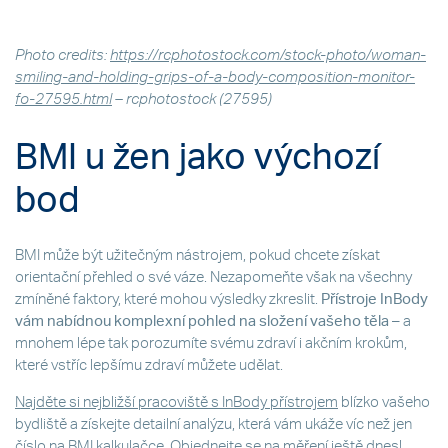
Photo credits:
https://rcphotostock.com/stock-photo/woman-
smiling-and-holding-grips-of-a-body-composition-monitor-
fo-27595.html
– rcphotostock (27595)
BMI u žen jako výchozí
bod
BMI může být užitečným nástrojem, pokud chcete získat
orientační přehled o své váze. Nezapomeňte však na všechny
zmíněné faktory, které mohou výsledky zkreslit.
Přístroje InBody
vám nabídnou komplexní pohled na složení vašeho těla
– a
mnohem lépe tak porozumíte svému zdraví i akčním krokům,
které vstříc lepšímu zdraví můžete udělat.
Najděte si nejbližší pracoviště s InBody přístrojem
blízko vašeho
bydliště a získejte detailní analýzu, která vám ukáže víc než jen
číslo na BMI kalkulačce. Objednejte se na měření ještě dnes!