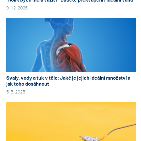
“Kolik bych měla vážit?” Budete překvapeni | Ideální váha
9. 12. 2025
Svaly, vody a tuk v těle: Jaké je jejich ideální množství a
jak toho dosáhnout
5. 5. 2025