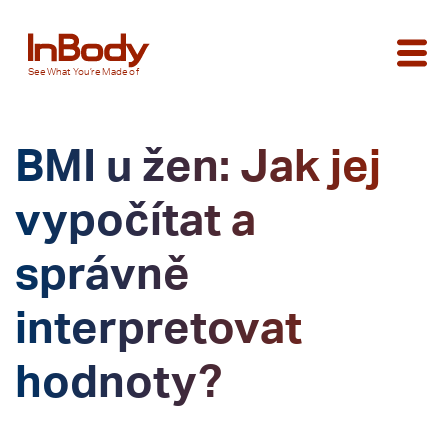
See
What You’re
Made of
BMI u žen: Jak jej
vypočítat a
správně
interpretovat
hodnoty?