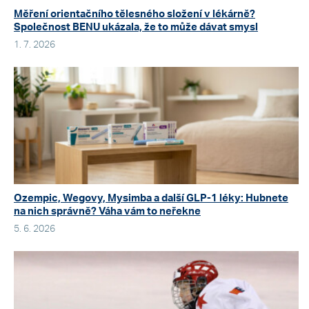
Měření orientačního tělesného složení v lékárně?
Společnost BENU ukázala, že to může dávat smysl
1. 7. 2026
Ozempic, Wegovy, Mysimba a další GLP-1 léky: Hubnete
na nich správně? Váha vám to neřekne
5. 6. 2026