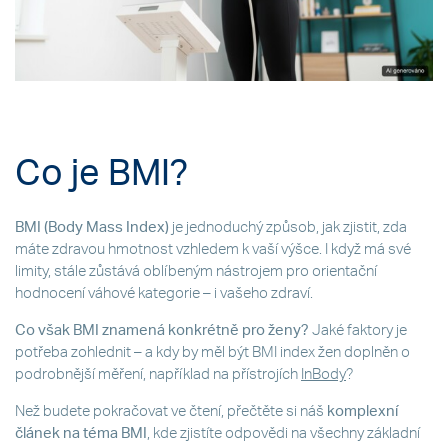
Co je BMI?
BMI (Body Mass Index)
je jednoduchý způsob, jak zjistit, zda
máte zdravou hmotnost vzhledem k vaší výšce. I když má své
limity, stále zůstává oblíbeným nástrojem pro orientační
hodnocení váhové kategorie – i vašeho zdraví.
Co však BMI znamená konkrétně pro ženy?
Jaké faktory je
potřeba zohlednit – a kdy by měl být BMI index žen doplněn o
podrobnější měření, například na přístrojích
InBody
?
Než budete pokračovat ve čtení, přečtěte si náš
komplexní
článek na téma BMI
, kde zjistíte odpovědi na všechny základní