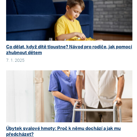
Co dělat, když dítě tloustne? Návod pro rodiče, jak pomoci
zhubnout dětem
7. 1. 2025
Úbytek svalové hmoty: Proč k němu dochází a jak mu
předcházet?