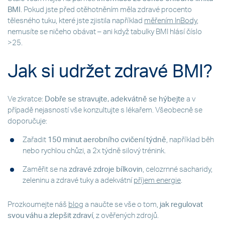
BMI
. Pokud jste před otěhotněním měla zdravé procento
tělesného tuku, které jste zjistila například
měřením InBody
,
nemusíte se ničeho obávat – ani když tabulky BMI hlásí číslo
>25.
Jak si udržet zdravé BMI?
Ve zkratce:
Dobře se stravujte, adekvátně se hýbejte
a v
případě nejasností vše konzultujte s lékařem. Všeobecně se
doporučuje:
Zařadit
150 minut aerobního cvičení týdně
, například běh
nebo rychlou chůzi, a 2x týdně silový trénink.
Zaměřit se na
zdravé zdroje bílkovin
, celozrnné sacharidy,
zeleninu a zdravé tuky a adekvátní
příjem energie
.
Prozkoumejte náš
blog
a naučte se vše o tom,
jak regulovat
svou váhu a zlepšit zdraví
, z ověřených zdrojů.