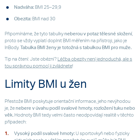
Nadváha:
BMI 25–29,9
Obezita:
BMI nad 30
Připomínáme, že tyto tabulky
neberou v potaz tělesné složení
,
proto se vždy vyplatí doplnit BMI měřením na přístroji, jako je
InBody.
Tabulka BMI ženy je totožná s tabulkou BMI pro muže.
Tip na čtení: Jste obézní?
Léčba obezity není jednoduchá, ale s
tou správnou pomocí ji zvládnete
!
Limity BMI u žen
Přestože BMI poskytuje orientační informace, jeho nevýhodou
je, že
nebere v úvahu podíl svalové hmoty, rozložení tuku nebo
věk.
Hodnoty BMI tedy velmi často neodpovídají realitě v těchto
případech:
Vysoký podíl svalové hmoty:
U sportovkyň nebo fyzicky