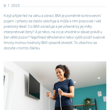
8. 1. 2025
Když přijde řeč na váhu a zdraví, BMI je poměrně kontroverzní
pojem. I přesto se často skloňuje a může s ním pracovat i váš
praktický lékař. Co BMI označuje a jak přesně by jej měly
interpretovat ženy? A je něco, na co je vhodné si dávat právě u
žen větší pozor? Například těhotenství nebo vyšší podíl svalové
hmoty mohou hodnoty BMI výrazně zkreslit. To všechno se
dozvíte v tomto článku.