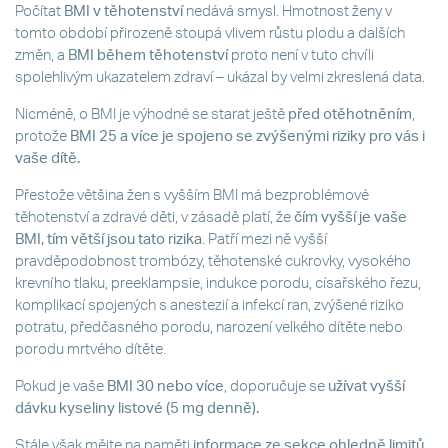
Počítat
BMI v těhotenství
nedává smysl. Hmotnost ženy v
tomto období přirozeně stoupá vlivem růstu plodu a dalších
změn, a
BMI během těhotenství
proto není v tuto chvíli
spolehlivým ukazatelem zdraví – ukázal by velmi zkreslená data.
Nicméně, o BMI je výhodné se starat ještě
před otěhotněním
,
protože
BMI 25 a více je spojeno se zvýšenými riziky pro vás i
vaše dítě.
Přestože většina žen s vyšším BMI má bezproblémové
těhotenství a zdravé děti, v zásadě platí, že
čím vyšší je vaše
BMI, tím větší jsou tato rizika
. Patří mezi ně vyšší
pravděpodobnost trombózy, těhotenské cukrovky, vysokého
krevního tlaku, preeklampsie, indukce porodu, císařského řezu,
komplikací spojených s anestezií a infekcí ran, zvýšené riziko
potratu, předčasného porodu, narození velkého dítěte nebo
porodu mrtvého dítěte.
Pokud je vaše
BMI 30 nebo více
, doporučuje se
užívat vyšší
dávku kyseliny listové (5 mg denně).
Stále však mějte na paměti
informace ze sekce ohledně limitů