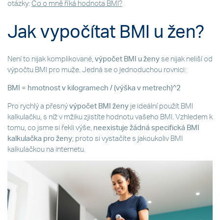
otázky:
Co o mně říká hodnota BMI?
Jak vypočítat BMI u žen?
Není to nijak komplikované,
výpočet BMI u ženy
se nijak neliší od
výpočtu BMI pro muže. Jedná se o jednoduchou rovnici:
BMI = hmotnost v kilogramech / (výška v metrech)^2
Pro rychlý a přesný
výpočet BMI ženy
je ideální použít BMI
kalkulačku, s níž v mžiku zjistíte hodnotu vašeho BMI. Vzhledem k
tomu, co jsme si řekli výše,
neexistuje žádná specifická BMI
kalkulačka pro ženy
; proto si vystačíte s jakoukoliv BMI
kalkulačkou na internetu.