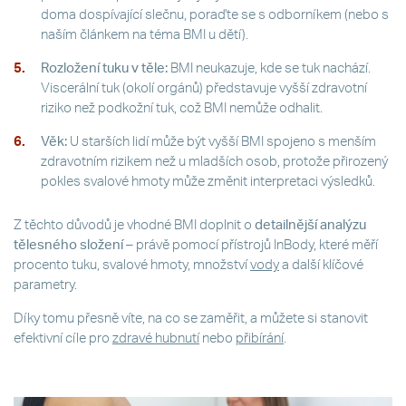
doma dospívající slečnu, poraďte se s odborníkem (nebo s
naším článkem na téma BMI u dětí).
Rozložení tuku v těle:
BMI neukazuje, kde se tuk nachází.
Viscerální tuk (okolí orgánů) představuje vyšší zdravotní
riziko než podkožní tuk, což BMI nemůže odhalit.
Věk:
U starších lidí může být vyšší BMI spojeno s menším
zdravotním rizikem než u mladších osob, protože přirozený
pokles svalové hmoty může změnit interpretaci výsledků.
Z těchto důvodů je vhodné BMI doplnit o
detailnější analýzu
tělesného složení
– právě pomocí přístrojů InBody, které měří
procento tuku, svalové hmoty, množství
vody
a další klíčové
parametry.
Díky tomu přesně víte, na co se zaměřit, a můžete si stanovit
efektivní cíle pro
zdravé hubnutí
nebo
přibírání
.