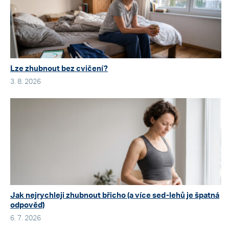
Lze zhubnout bez cvičení?
3. 8. 2026
Jak nejrychleji zhubnout břicho (a více sed-lehů je špatná
odpověď)
6. 7. 2026