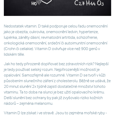
Nedostatek vitamin. D také podporuje celou řadu onemocnění
jako je obezita, cukrovka, onemocnění ledvin, hypertenze,
lupénka, záněty dásní, revmatoidní artritida, schizofrenie,
onkologická onemocnění, srdeční či autoimunitní onemocnění
(Crohn či celiakie). Vitamin D ovlivňuje více než 900 genů v
lidském těle.
Jak ho tedy přirozeně doplňovat bez zdravotních rizik? Nejlepší
je tedy používat selský rozum. Nejpřirozenější možností je
opalování. Samozřejmě ale rozumné. Vitamin D se tvoří v kůži
působením slunečního záření z cholesterolu. Běžně se udává, že
20 minut slunění 2x týdně zajistí dostatečné množství tohoto
vitaminu. Ta to doba na slunci je bez užití opalovacího krému.
Delší slunění bez ochrany by pak již zvyšovalo riziko kožních
nádorů – zejména melanomu.
Vitamin D lze získat i ve stravě. Jsou to zejména mořské ryby -