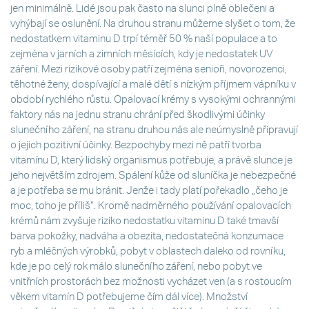
jen minimálně. Lidé jsou pak často na slunci plně oblečeni a
vyhýbají se oslunění. Na druhou stranu můžeme slyšet o tom, že
nedostatkem vitaminu D trpí téměř 50 % naší populace a to
zejména v jarních a zimních měsících, kdy je nedostatek UV
záření. Mezi rizikové osoby patří zejména senioři, novorozenci,
těhotné ženy, dospívající a malé dětí s nízkým příjmem vápníku v
období rychlého růstu. Opalovací krémy s vysokými ochrannými
faktory nás na jednu stranu chrání před škodlivými účinky
slunečního záření, na stranu druhou nás ale neúmyslně připravují
o jejich pozitivní účinky. Bezpochyby mezi ně patří tvorba
vitamínu D, který lidský organismus potřebuje, a právě slunce je
jeho největším zdrojem. Spálení kůže od sluníčka je nebezpečné
a je potřeba se mu bránit. Jenže i tady platí pořekadlo „čeho je
moc, toho je příliš“. Kromě nadměrného používání opalovacích
krémů nám zvyšuje riziko nedostatku vitaminu D také tmavší
barva pokožky, nadváha a obezita, nedostatečná konzumace
ryb a mléčných výrobků, pobyt v oblastech daleko od rovníku,
kde je po celý rok málo slunečního záření, nebo pobyt ve
vnitřních prostorách bez možnosti vycházet ven (a s rostoucím
věkem vitamín D potřebujeme čím dál více). Množství