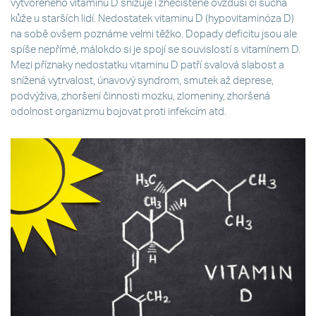
vytvořeného vitamínu D snižuje i znečištěné ovzduší či suchá
kůže u starších lidí. Nedostatek vitaminu D (hypovitaminóza D)
na sobě ovšem poznáme velmi těžko. Dopady deficitu jsou ale
spíše nepřímé, málokdo si je spojí se souvislostí s vitamínem D.
Mezi příznaky nedostatku vitaminu D patří svalová slabost a
snížená vytrvalost, únavový syndrom, smutek až deprese,
podvýživa, zhoršení činnosti mozku, zlomeniny, zhoršená
odolnost organizmu bojovat proti infekcím atd.