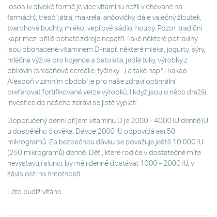
losos (v divoké formě je více vitaminu nežli v chované na
farmách), tresčí játra, makrela, ančovičky, dále vaječný žloutek,
tvarohové buchty, mléko, vepřové sádlo, houby. Pozor, tradiční
kapr mezi příliš bohaté zdroje nepatří. Také některé potraviny
jsou obohacené vitaminem D-např. některé mléka, jogurty, sýry,
mléčná výživa pro kojence a batolata, jedlé tuky, výrobky z
obilovin (snídaňové cereálie, tyčinky…) a také např. i kakao.
Alespoň v zimním období je pro naše zdraví optimální
preferovat fortifikované verze výrobků. I když jsou o něco dražší,
investice do našeho zdraví se jistě vyplatí.
Doporučený denní příjem vitamínu D je 2000 - 4000 IU denně IU
u dospělého člověka. Dávce 2000 IU odpovídá asi 50
mikrogramů. Za bezpečnou dávku se považuje ještě 10 000 IU
(250 mikrogramů) denně. Děti, které rodiče v dostatečné míře
nevystavují slunci, by měli denně dostávat 1000 - 2000 IU, v
závislosti na hmotnosti.
Léto budiž vítáno.