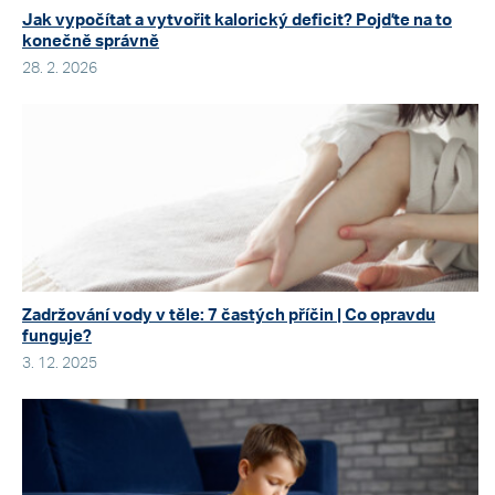
Jak vypočítat a vytvořit kalorický deficit? Pojďte na to
konečně správně
28. 2. 2026
Zadržování vody v těle: 7 častých příčin | Co opravdu
funguje?
3. 12. 2025