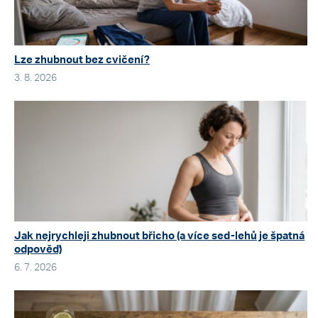
Lze zhubnout bez cvičení?
3. 8. 2026
Jak nejrychleji zhubnout břicho (a více sed-lehů je špatná
odpověď)
6. 7. 2026