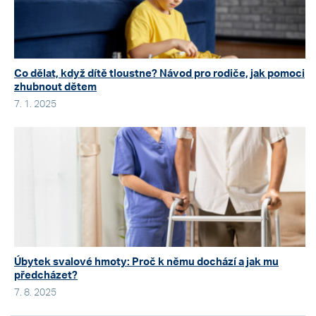
Co dělat, když dítě tloustne? Návod pro rodiče, jak pomoci
zhubnout dětem
7. 1. 2025
Úbytek svalové hmoty: Proč k němu dochází a jak mu
předcházet?
7. 8. 2025