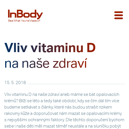
See
What You’re
Made of
Vliv vitaminu D
na naše zdraví
15. 5. 2018
Vliv vitaminu D na naše zdraví aneb máme se bát opalovacích
krémů? Blíží se léto a tedy také období, kdy se čím dál tím více
budeme setkávat s články, které nás budou strašit rizikem
rakoviny kůže a doporučovat nám mazat se opalovacími krémy
s nejvyššími ochrannými faktory. Dle těchto doporučení bychom
sebe i naše děti měli mazat téměř neustále a na sluníčku pobýt