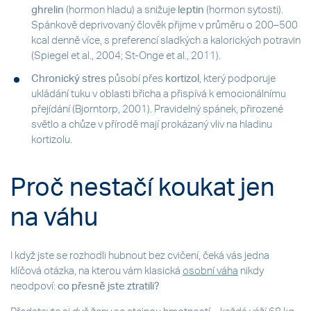
ghrelin
(hormon hladu) a snižuje
leptin
(hormon sytosti).
Spánkově deprivovaný člověk přijme v průměru o 200–500
kcal denně více, s preferencí sladkých a kalorických potravin
(Spiegel et al., 2004; St-Onge et al., 2011).
Chronický stres
působí přes
kortizol
, který podporuje
ukládání tuku v oblasti břicha a přispívá k emocionálnímu
přejídání (Bjorntorp, 2001). Pravidelný spánek, přirozené
světlo a chůze v přírodě mají prokázaný vliv na hladinu
kortizolu.
Proč nestačí koukat jen
na váhu
I když jste se rozhodli hubnout bez cvičení, čeká vás jedna
klíčová otázka, na kterou vám klasická
osobní váha
nikdy
neodpoví:
co přesně jste ztratili?