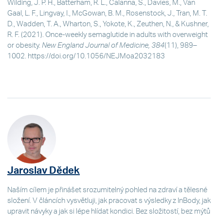
Wilding, J. P. H., Batterham, R. L., Calanna, S., Davies, M., Van
Gaal, L. F., Lingvay, I., McGowan, B. M., Rosenstock, J., Tran, M. T.
D., Wadden, T. A., Wharton, S., Yokote, K., Zeuthen, N., & Kushner,
R. F. (2021). Once-weekly semaglutide in adults with overweight
or obesity.
New England Journal of Medicine, 384
(11), 989–
1002. https://doi.org/10.1056/NEJMoa2032183
Jaroslav Dědek
Naším cílem je přinášet srozumitelný pohled na zdraví a tělesné
složení. V článcích vysvětluji, jak pracovat s výsledky z InBody, jak
upravit návyky a jak si lépe hlídat kondici. Bez složitostí, bez mýtů