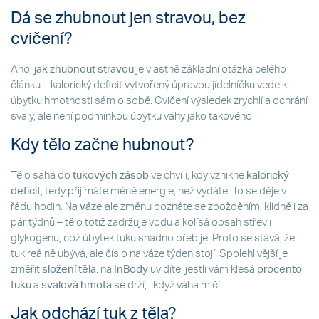
Dá se zhubnout jen stravou, bez
cvičení?
Ano,
jak zhubnout stravou
je vlastně základní otázka celého
článku – kalorický deficit vytvořený úpravou jídelníčku vede k
úbytku hmotnosti sám o sobě. Cvičení výsledek zrychlí a ochrání
svaly, ale není podmínkou úbytku váhy jako takového.
Kdy tělo začne hubnout?
Tělo sahá do
tukových zásob
ve chvíli, kdy vznikne
kalorický
deficit
, tedy přijímáte méně energie, než vydáte. To se děje v
řádu hodin. Na
váze
ale změnu poznáte se zpožděním, klidně i za
pár týdnů – tělo totiž zadržuje vodu a kolísá obsah střev i
glykogenu, což úbytek tuku snadno přebije. Proto se stává, že
tuk reálně ubývá, ale číslo na váze týden stojí. Spolehlivější je
změřit
složení těla
: na
InBody
uvidíte, jestli vám klesá
procento
tuku
a
svalová hmota
se drží, i když váha mlčí.
Jak odchází tuk z těla?