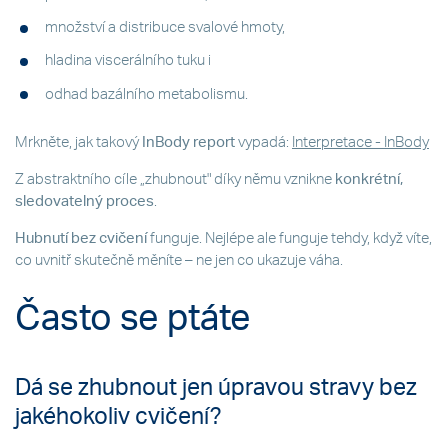
množství a distribuce svalové hmoty,
hladina viscerálního tuku i
odhad bazálního metabolismu.
Mrkněte, jak takový
InBody report
vypadá:
Interpretace - InBody
Z abstraktního cíle „zhubnout" díky němu vznikne
konkrétní,
sledovatelný proces
.
Hubnutí bez cvičení
funguje. Nejlépe ale funguje tehdy, když víte,
co uvnitř skutečně měníte – ne jen co ukazuje váha.
Často se ptáte
Dá se zhubnout jen úpravou stravy bez
jakéhokoliv cvičení?