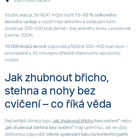
stání místo sezení.
Studie ukazují, že NEAT může tvořit
15–50 % celkového
denního výdeje
a rozdíl mezi aktivními a sedavými lidmi
dosahuje 300–500 kcal denně – bez jediného kroku v posilovně
(Levine, 2004).
10 000 kroků denně
odpovídá přibližně 300–400 kcal navíc –
srovnatelně s 45 minutami středně intenzivního aerobního
cvičení.
Jak zhubnout břicho,
stehna a nohy bez
cvičení – co říká věda
Nejčastější dotazy typu
„
jak zhubnout břicho
bez cvičení"
nebo
„jak zhubnout stehna bez cvičení"
mají upřímnou, ale ne vždy
oblíbenou odpověď:
cílené spalování tuku na konkrétní partii