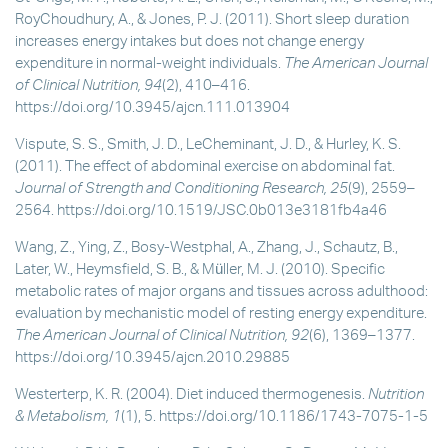
RoyChoudhury, A., & Jones, P. J. (2011). Short sleep duration
increases energy intakes but does not change energy
expenditure in normal-weight individuals.
The American Journal
of Clinical Nutrition, 94
(2), 410–416.
https://doi.org/10.3945/ajcn.111.013904
Vispute, S. S., Smith, J. D., LeCheminant, J. D., & Hurley, K. S.
(2011). The effect of abdominal exercise on abdominal fat.
Journal of Strength and Conditioning Research, 25
(9), 2559–
2564. https://doi.org/10.1519/JSC.0b013e3181fb4a46
Wang, Z., Ying, Z., Bosy-Westphal, A., Zhang, J., Schautz, B.,
Later, W., Heymsfield, S. B., & Müller, M. J. (2010). Specific
metabolic rates of major organs and tissues across adulthood:
evaluation by mechanistic model of resting energy expenditure.
The American Journal of Clinical Nutrition, 92
(6), 1369–1377.
https://doi.org/10.3945/ajcn.2010.29885
Westerterp, K. R. (2004). Diet induced thermogenesis.
Nutrition
& Metabolism, 1
(1), 5. https://doi.org/10.1186/1743-7075-1-5