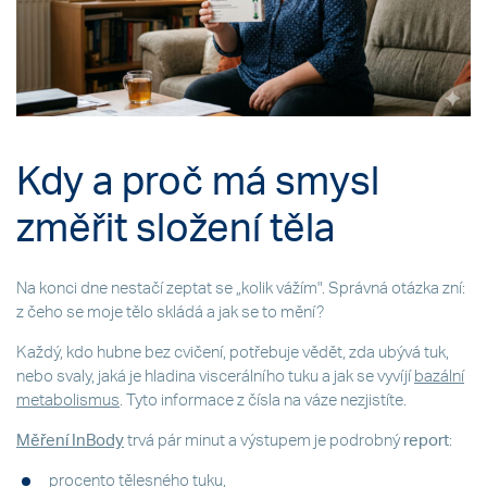
Kdy a proč má smysl
změřit složení těla
Na konci dne nestačí zeptat se „kolik vážím". Správná otázka zní:
z čeho se moje tělo skládá a jak se to mění?
Každý, kdo hubne bez cvičení, potřebuje vědět, zda ubývá tuk,
nebo svaly, jaká je hladina viscerálního tuku a jak se vyvíjí
bazální
metabolismus
. Tyto informace z čísla na váze nezjistíte.
Měření InBody
trvá pár minut a výstupem je podrobný
report
:
procento tělesného tuku,