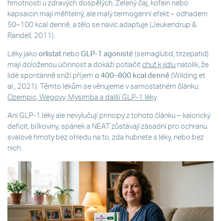
hmotnosti u zdravých dospělých. Zelený čaj, kofein nebo
kapsaicin mají měřitelný, ale malý termogenní efekt – odhadem
50–100 kcal denně, a tělo se navíc adaptuje (Jeukendrup &
Randell, 2011).
Léky jako
orlistat
nebo
GLP-1 agonisté
(semaglutid, tirzepatid)
mají doloženou účinnost a dokáží potlačit
chuť k jídlu
natolik, že
lidé spontánně sníží příjem
o 400–800 kcal denně
(Wilding et
al., 2021). Těmto lékům se věnujeme v samostatném článku:
Ozempic, Wegovy, Mysimba a další GLP-1 léky
.
Ani GLP-1 léky ale nevylučují principy z tohoto článku – kalorický
deficit, bílkoviny, spánek a NEAT zůstávají zásadní pro ochranu
svalové hmoty bez ohledu na to, zda hubnete s léky, nebo bez
nich.