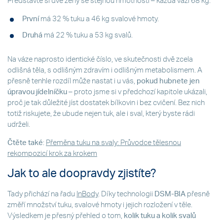
Představte si dvě ženy se stejnou hmotností – každá váží 68 kg.
První
má 32 % tuku a 46 kg svalové hmoty.
Druhá
má 22 % tuku a 53 kg svalů.
Na váze naprosto identické číslo, ve skutečnosti dvě zcela
odlišná těla, s odlišným zdravím i odlišným metabolismem. A
přesně tenhle rozdíl může nastat i u vás,
pokud hubnete jen
úpravou jídelníčku
– proto jsme si v předchozí kapitole ukázali,
proč je tak důležité jíst dostatek bílkovin i bez cvičení. Bez nich
totiž riskujete, že ubude nejen tuk, ale i sval, který byste rádi
udrželi.
Čtěte také
:
Přeměna tuku na svaly: Průvodce tělesnou
rekompozicí krok za krokem
Jak to ale doopravdy zjistíte?
Tady přichází na řadu
InBody
. Díky technologii
DSM-BIA
přesně
změří množství tuku, svalové hmoty i jejich rozložení v těle.
Výsledkem je přesný přehled o tom,
kolik tuku a kolik svalů