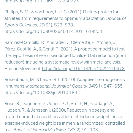
https://doi.org/10.1096/fj.13-230227
Phillips, S. M., & Van Loon, L. J. C. (2011). Dietary protein for
athletes: from requirements to optimum adaptation.
Journal of
Sports Sciences, 29
(S1), S29–S38.
https://doi.org/10.1080/02640414.2011.619204
Ramirez-Campillo, R., Andrade, D., Clemente, F., Afonso, J.,
Pérez-Castilla, A., & Gentil, P. (2021). A proposed model to test
the hypothesis of exerciseinduced localized fat reduction (spot
reduction), including a systematic review with meta-analysis.
Human Movement.
https://doi.org/10.5114/hm.2022.110373
Rosenbaum, M., & Leibel, R. L. (2010). Adaptive thermogenesis
in humans.
International Journal of Obesity, 34
(S1), S47–S55.
https://doi.org/10.1038/ijo.2010.184
Ross, R., Dagnone, D., Jones, P. J., Smith, H., Paddags, A.,
Hudson, R., & Janssen, I. (2000). Reduction in obesity and
related comorbid conditions after diet-induced weight loss or
exercise-induced weight loss in men: a randomized, controlled
trial.
Annals of Internal Medicine, 133
(2), 92–103.