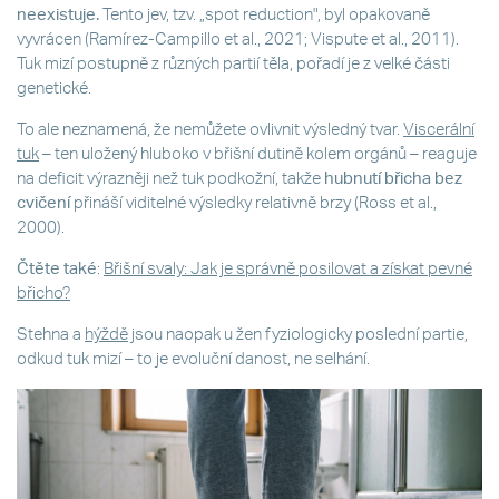
neexistuje.
Tento jev, tzv. „spot reduction", byl opakovaně
vyvrácen (Ramírez-Campillo et al., 2021; Vispute et al., 2011).
Tuk mizí postupně z různých partií těla, pořadí je z velké části
genetické.
To ale neznamená, že nemůžete ovlivnit výsledný tvar.
Viscerální
tuk
– ten uložený hluboko v břišní dutině kolem orgánů – reaguje
na deficit výrazněji než tuk podkožní, takže
hubnutí břicha bez
cvičení
přináší viditelné výsledky relativně brzy (Ross et al.,
2000).
Čtěte také
:
Břišní svaly: Jak je správně posilovat a získat pevné
břicho?
Stehna a
hýždě
jsou naopak u žen fyziologicky poslední partie,
odkud tuk mizí – to je evoluční danost, ne selhání.