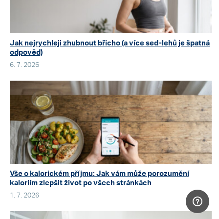
Jak nejrychleji zhubnout břicho (a více sed-lehů je špatná
odpověď)
6. 7. 2026
Vše o kalorickém příjmu: Jak vám může porozumění
kaloriím zlepšit život po všech stránkách
1. 7. 2026