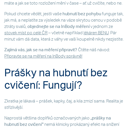
máte a jak se toto rozložení mění v čase – ať už cvičíte, nebo ne.
Pokud chcete vědět, jestli vaše
hubnutí bez pohybu
funguje tak,
jak má, a neplatíte za výsledek na váze skrytou cenou v podobě
ztráty svalů,
objednejte se na InBody měření
v jednom ze
stovek míst po celé ČR
– včetně například
lékáren BENU
. Pár
minut vám dá data, která z váhy ve vaší koupelně nikdy nezjistíte.
Zajímá vás, jak se na měření připravit?
Čtěte náš návod:
Připravte se na měření na InBody správně!
Prášky na hubnutí bez
cvičení: Fungují?
Zkratka je lákavá – prášek, kapky, čaj, a kila zmizí sama. Realita je
střízlivější.
Naprostá většina doplňků označovaných jako
„prášky na
hubnutí bez cvičení"
nemá klinicky prokázaný efekt na snížení