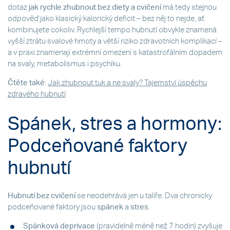
dotaz
jak rychle zhubnout bez diety a cvičení
má tedy stejnou
odpověď jako klasický kalorický deficit – bez něj to nejde, ať
kombinujete cokoliv. Rychlejší tempo hubnutí obvykle znamená
vyšší ztrátu svalové hmoty a větší riziko zdravotních komplikací –
a v praxi znamenají extrémní omezení s katastrofálním dopadem
na svaly, metabolismus i psychiku.
Čtěte také
:
Jak zhubnout tuk a ne svaly? Tajemství úspěchu
zdravého hubnutí
Spánek, stres a hormony:
Podceňované faktory
hubnutí
Hubnutí bez cvičení
se neodehrává jen u talíře. Dva chronicky
podceňované faktory jsou
spánek
a
stres
.
Spánková deprivace
(pravidelně méně než 7 hodin) zvyšuje