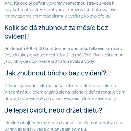
Ano.
Kalorický deficit
vytvořený samotnou stravou vede k
úbytku hmotnosti. Bez pohybu ale hrozí větší ztráta svalové
hmoty,
zpomalení metabolismu
a vyšší riziko
jojo efektu
.
Kolik se dá zhubnout za měsíc bez
cvičení?
Při deficitu 400–500 kcal denně
a
dostatku bílkovin
se reálný
úbytek tuku pohybuje mezi 1,5 a 2 kg měsíčně. Rychlejší tempa
jsou obvykle doprovázena
ztrátou svalů a vody
.
Jak zhubnout břicho bez cvičení?
Cílené spalování tuku na břiše
nelze zajistit žádnou dietou.
Viscerální tuk
kolem orgánů ale na kalorický deficit reaguje velmi
dobře, takže výsledky na břiše bývají viditelné relativně brzy.
Je lepší cvičit, nebo držet dietu?
Ideálně obojí
, přičemž strava tvoří základ. Samotný pohyb bez
úpravy jídelníčku vede k hubnutí jen pomalu.