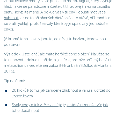
Ztráta svalové hmoty navíc posílá do mozku signál, který zvyšuje
hlad. Takže se paradoxně můžete cítit hladovější než na začátku
diety, i když jíte méně. A pokud vás v tu chvíli opustí
motivace
hubnout
, jak se to při přísných dietách často stává, přibraná kila
se vrátí rychleji, protože svaly, které by je spalovaly, jednoduše
chybí.
(A kromě toho – svaly jsou to, co dělají tu hezkou, tvarovanou
postavu.)
Výsledek
: Jste lehčí, ale máte horší tělesné složení. Na váze se
to nepozná – dokud nepřijde jo-jo efekt, protože snížený bazální
metabolismus vede téměř zákonitě k přibírání (Dulloo & Montani,
2015).
Tip na čtení
:
20 kroků k tomu, jak zaručeně zhubnout a váhu si udržet do
konce života
Svaly, vody a tuk v těle: Jaké je jejich ideální množství a jak
toho dosáhnout