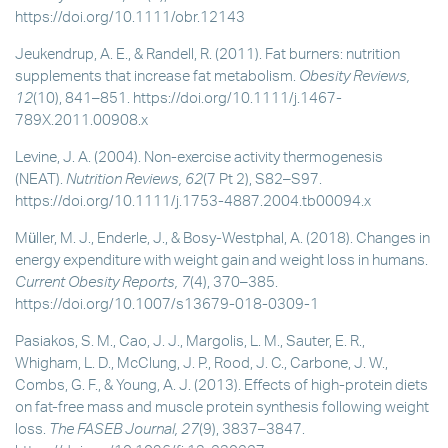
https://doi.org/10.1111/obr.12143
Jeukendrup, A. E., & Randell, R. (2011). Fat burners: nutrition
supplements that increase fat metabolism.
Obesity Reviews,
12
(10), 841–851. https://doi.org/10.1111/j.1467-
789X.2011.00908.x
Levine, J. A. (2004). Non-exercise activity thermogenesis
(NEAT).
Nutrition Reviews, 62
(7 Pt 2), S82–S97.
https://doi.org/10.1111/j.1753-4887.2004.tb00094.x
Müller, M. J., Enderle, J., & Bosy-Westphal, A. (2018). Changes in
energy expenditure with weight gain and weight loss in humans.
Current Obesity Reports, 7
(4), 370–385.
https://doi.org/10.1007/s13679-018-0309-1
Pasiakos, S. M., Cao, J. J., Margolis, L. M., Sauter, E. R.,
Whigham, L. D., McClung, J. P., Rood, J. C., Carbone, J. W.,
Combs, G. F., & Young, A. J. (2013). Effects of high-protein diets
on fat-free mass and muscle protein synthesis following weight
loss.
The FASEB Journal, 27
(9), 3837–3847.