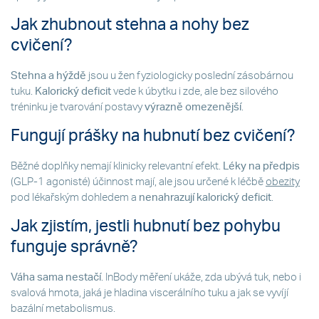
Jak zhubnout stehna a nohy bez
cvičení?
Stehna a hýždě
jsou u žen fyziologicky poslední zásobárnou
tuku.
Kalorický deficit
vede k úbytku i zde, ale bez silového
tréninku je tvarování postavy
výrazně omezenější
.
Fungují prášky na hubnutí bez cvičení?
Běžné doplňky nemají klinicky relevantní efekt.
Léky na předpis
(GLP-1 agonisté) účinnost mají, ale jsou určené k léčbě
obezity
pod lékařským dohledem a
nenahrazují kalorický deficit
.
Jak zjistím, jestli hubnutí bez pohybu
funguje správně?
Váha sama nestačí
. InBody měření ukáže, zda ubývá tuk, nebo i
svalová hmota, jaká je hladina viscerálního tuku a jak se vyvíjí
bazální metabolismus.