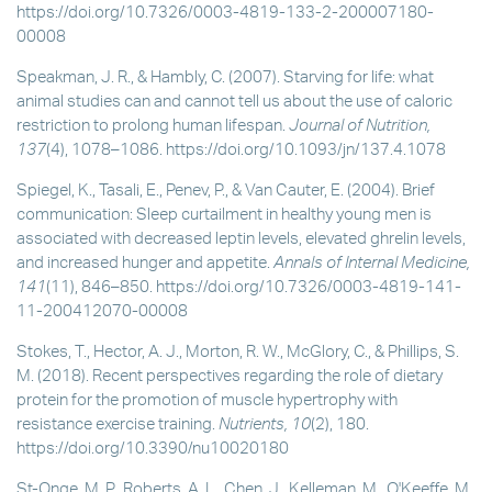
https://doi.org/10.7326/0003-4819-133-2-200007180-
00008
Speakman, J. R., & Hambly, C. (2007). Starving for life: what
animal studies can and cannot tell us about the use of caloric
restriction to prolong human lifespan.
Journal of Nutrition,
137
(4), 1078–1086. https://doi.org/10.1093/jn/137.4.1078
Spiegel, K., Tasali, E., Penev, P., & Van Cauter, E. (2004). Brief
communication: Sleep curtailment in healthy young men is
associated with decreased leptin levels, elevated ghrelin levels,
and increased hunger and appetite.
Annals of Internal Medicine,
141
(11), 846–850. https://doi.org/10.7326/0003-4819-141-
11-200412070-00008
Stokes, T., Hector, A. J., Morton, R. W., McGlory, C., & Phillips, S.
M. (2018). Recent perspectives regarding the role of dietary
protein for the promotion of muscle hypertrophy with
resistance exercise training.
Nutrients, 10
(2), 180.
https://doi.org/10.3390/nu10020180
St-Onge, M. P., Roberts, A. L., Chen, J., Kelleman, M., O'Keeffe, M.,