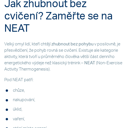
Jak zhubnout bez
cvičení? Zaměřte se na
NEAT
Velký omyl lidí, kteří chtějí
zhubnout bez pohybu
v posilovně, je
přesvědčení, že pohyb rovná se cvičení. Existuje ale kategorie
aktivity, která tvoří u průměrného člověka větší část denního
energetického výdeje než klasický trénink –
NEAT
(Non-Exercise
Activity Thermogenesis).
Pod NEAT patří:
chůze,
nakupování,
úklid,
vaření,