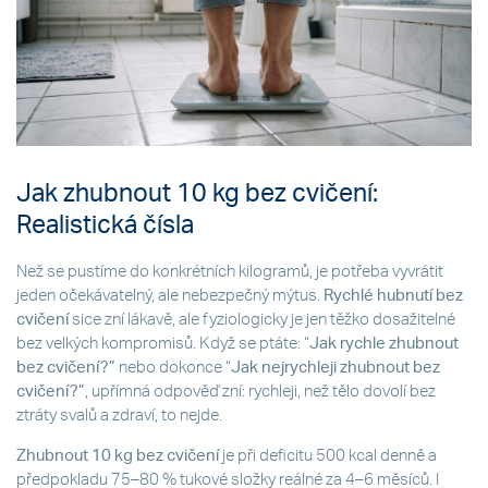
Jak zhubnout 10 kg bez cvičení:
Realistická čísla
Než se pustíme do konkrétních kilogramů, je potřeba vyvrátit
jeden očekávatelný, ale nebezpečný mýtus.
Rychlé hubnutí bez
cvičení
sice zní lákavě, ale fyziologicky je jen těžko dosažitelné
bez velkých kompromisů. Když se ptáte: “
Jak rychle zhubnout
bez cvičení?”
nebo dokonce “
Jak nejrychleji zhubnout bez
cvičení?”
, upřímná odpověď zní: rychleji, než tělo dovolí bez
ztráty svalů a zdraví, to nejde.
Zhubnout 10 kg bez cvičení
je při deficitu 500 kcal denně a
předpokladu 75–80 % tukové složky reálné za 4–6 měsíců. I