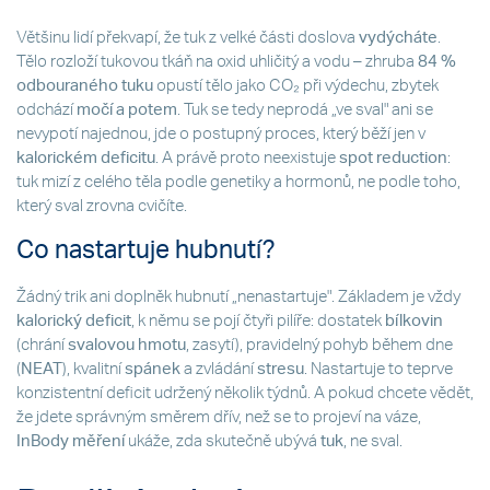
Většinu lidí překvapí, že tuk z velké části doslova
vydýcháte
.
Tělo rozloží tukovou tkáň na oxid uhličitý a vodu – zhruba
84 %
odbouraného tuku
opustí tělo jako CO₂ při výdechu, zbytek
odchází
močí a potem
. Tuk se tedy neprodá „ve sval" ani se
nevypotí najednou, jde o postupný proces, který běží jen v
kalorickém deficitu
. A právě proto neexistuje
spot reduction
:
tuk mizí z celého těla podle genetiky a hormonů, ne podle toho,
který sval zrovna cvičíte.
Co nastartuje hubnutí?
Žádný trik ani doplněk hubnutí „nenastartuje". Základem je vždy
kalorický deficit
, k němu se pojí čtyři pilíře: dostatek
bílkovin
(chrání
svalovou hmotu
, zasytí), pravidelný pohyb během dne
(
NEAT
), kvalitní
spánek
a zvládání
stresu
. Nastartuje to teprve
konzistentní deficit udržený několik týdnů. A pokud chcete vědět,
že jdete správným směrem dřív, než se to projeví na váze,
InBody měření
ukáže, zda skutečně ubývá
tuk
, ne sval.