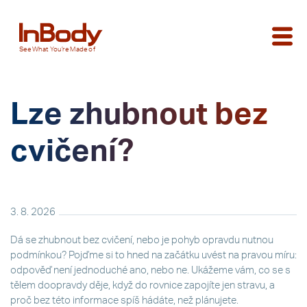
See
What You’re
Made of
Lze zhubnout bez
cvičení?
3. 8. 2026
Dá se zhubnout bez cvičení, nebo je pohyb opravdu nutnou
podmínkou? Pojďme si to hned na začátku uvést na pravou míru:
odpověď není jednoduché ano, nebo ne. Ukážeme vám, co se s
tělem doopravdy děje, když do rovnice zapojíte jen stravu, a
proč bez této informace spíš hádáte, než plánujete.