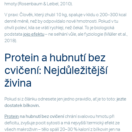
hmoty (Rosenbaum & Leibel, 2010).
V praxi: Člověk, který zhubl 10 kg, spaluje v klidu o 200–300 kcal
denně méně, než by odpovídalo nové hmotnosti. Pokud v tu
chvíli poleví, kila se vrátí rychleji, než čekal. To je biologická
podstata
jojo efektu
– ne selhání vůle, ale fyziologie (Müller et al.,
2018).
Protein a hubnutí bez
cvičení: Nejdůležitější
živina
Pokud si z článku odnesete jen jedno pravidlo, ať je to toto:
jezte
dostatek bílkovin.
Protein
na hubnutí bez cvičení
chrání svalovou hmotu při
deficitu, zvyšuje pocit sytosti a má nejvyšší termický efekt ze
všech makroživin – tělo spálí 20–30 % kalorií z bílkovin jen na