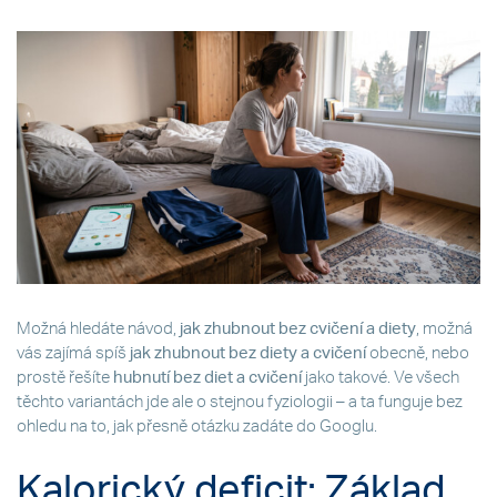
Možná hledáte návod,
jak zhubnout bez cvičení a diety
, možná
vás zajímá spíš
jak zhubnout bez diety a cvičení
obecně, nebo
prostě řešíte
hubnutí bez diet a cvičení
jako takové. Ve všech
těchto variantách jde ale o stejnou fyziologii – a ta funguje bez
ohledu na to, jak přesně otázku zadáte do Googlu.
Kalorický deficit: Základ