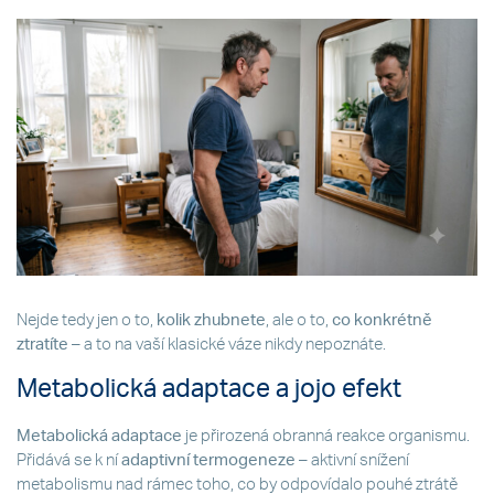
Nejde tedy jen o to,
kolik zhubnete
, ale o to,
co konkrétně
ztratíte
– a to na vaší klasické váze nikdy nepoznáte.
Metabolická adaptace a jojo efekt
Metabolická adaptace
je přirozená obranná reakce organismu.
Přidává se k ní
adaptivní termogeneze
– aktivní snížení
metabolismu nad rámec toho, co by odpovídalo pouhé ztrátě