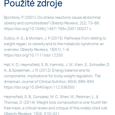
Použité zdroje
Bjorntorp, P. (2001). Do stress reactions cause abdominal
obesity and comorbidities?
Obesity Reviews, 2
(2), 73–86.
https://doi.org/10.1046/j.1467-789x.2001.00027.x
Dulloo, A. G., & Montani, J. P. (2015). Pathways from dieting to
weight regain, to obesity and to the metabolic syndrome: an
overview.
Obesity Reviews, 16
(S1), 1–6.
https://doi.org/10.1111/obr.12250
Hall, K. D., Heymsfield, S. B., Kemnitz, J. W., Klein, S., Schoeller, D.
A., & Speakman, J. R. (2012). Energy balance and its
components: implications for body weight regulation.
The
American Journal of Clinical Nutrition, 95
(4), 989–994.
https://doi.org/10.3945/ajcn.112.036350
Heymsfield, S. B., Gonzalez, M. C., Shen, W., Redman, L., &
Thomas, D. (2014). Weight loss composition is one-fourth fat-
free mass: a critical review and critique of this widely cited rule.
Obesity Reviews, 15
(4), 310–321.