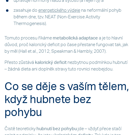
upravuje hormony hladu a sytosti (a nejen ty) a
zasahuje do
energetického výdeje
na neformální pohyb
během dne, tzv. NEAT (Non-Exercise Activity
Thermogenesis).
Tomuto procesu říkáme
metabolická adaptace
a je to hlavní
důvod, proč kalorický deficit po čase přestane fungovat tak, jak
by měl (Hall et al., 2012; Speakman & Hambly, 2007).
Přesto zůstává
kalorický deficit
nezbytnou podmínkou hubnutí
– žádná dieta ani doplněk stravy tuto rovnici neobejdou.
Co se děje s vaším tělem,
když hubnete bez
pohybu
Čistě teoreticky
hubnutí bez pohybu
jde – vždyť přece stačí