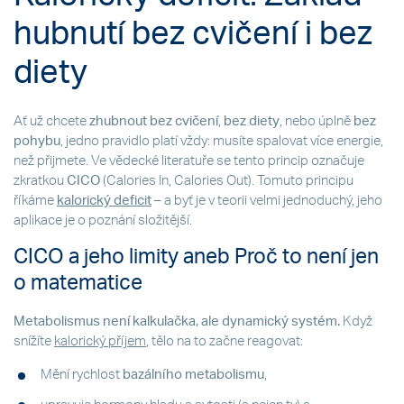
hubnutí bez cvičení i bez
diety
Ať už chcete
zhubnout bez cvičení
,
bez diety
, nebo úplně
bez
pohybu
, jedno pravidlo platí vždy: musíte spalovat více energie,
než přijmete. Ve vědecké literatuře se tento princip označuje
zkratkou
CICO
(Calories In, Calories Out). Tomuto principu
říkáme
kalorický deficit
– a byť je v teorii velmi jednoduchý, jeho
aplikace je o poznání složitější.
CICO a jeho limity aneb Proč to není jen
o matematice
Metabolismus není kalkulačka, ale dynamický systém.
Když
snížíte
kalorický příjem
, tělo na to začne reagovat:
Mění rychlost
bazálního metabolismu
,