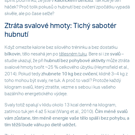
splnit podmínku, že jste v
kalorickém deficitu
. Tak kde je ten
háček? Proč tolik pokusů o hubnutí bez cvičení zpočátku vypadá
skvěle, ale po čase selže?
Ztráta svalové hmoty: Tichý sabotér
hubnutí
Když omezíte kalorie bez silového tréninku a bez dostatku
bílkovin
, tělo nesahá jen po
tělesném tuku
. Bere si i ze
svalů
–
studie ukazují, že při
hubnutí bez pohybové aktivity
může ztráta
svalové hmoty tvořit ~25 % celkového úbytku (Heymsfield et al.,
2014). Pokud tedy
zhubnete 10 kg bez cvičení
, klidně 3–4 kg z
toho mohou být svaly, ne tuk. A proč to vadí? Protože každý
kilogram svalů, který ztratíte, vezme s sebou i kus vašeho
bazálního energetického výdeje.
Svaly totiž spalují v klidu okolo 13 kcal denně na kilogram,
zatímco tuk jen 4 až 5 kcal (Wang et al., 2010).
Čím méně svalů
vám zůstane, tím méně energie vaše tělo spálí i bez pohybu, a
tím těžší bude váhu po dietě udržet.