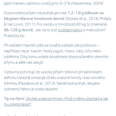
jejich trávení, zatímco u tuků je to 0–3 % (Westerterp, 2004).
Doporučený příjem se pohybuje mezi
1,2–1,6 g bílkovin na
kilogram tělesné hmotnosti denně
(Stokes et al., 2018; Phillips
& Van Loon, 2011). Pro osobu s hmotností 80 kg to znamená
96–128 g denně
. Jak na to bez
počítání kalorií
a makroživin?
Praktický tip:
Při každém hlavním jídle se snažte zařadit zdroj bílkovin –
například vejce, tvaroh, řecký jogurt, maso, ryby, tofu nebo
luštěniny. Díky tomu snáze dosáhnete doporučeného denního
příjmu a déle vás zasytí.
Výzkumy potvrzují, že vysoký příjem bílkovin při kalorickém
deficitu výrazně omezuje ztrátu svalové hmoty i bez silového
tréninku (Pasiakos et al., 2013). Nenahradí pohyb, ale jako
ochranný faktor je zcela zásadní.
Tip na čtení
:
Úbytek svalové hmoty: Proč k němu dochází a jak
mu předcházet?