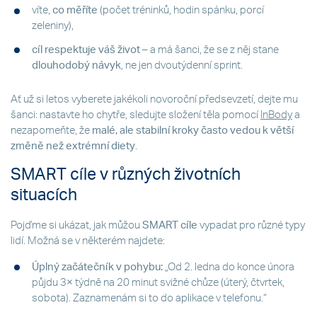
víte,
co měříte
(počet tréninků, hodin spánku, porcí
zeleniny),
cíl respektuje váš život
– a má šanci, že se z něj stane
dlouhodobý návyk
, ne jen dvoutýdenní sprint.
Ať už si letos vyberete jakékoli novoroční předsevzetí, dejte mu
šanci: nastavte ho chytře, sledujte složení těla pomocí
InBody
a
nezapomeňte, že
malé, ale stabilní kroky často vedou k větší
změně než extrémní diety
.
SMART cíle v různých životních
situacích
Pojďme si ukázat, jak můžou
SMART cíle
vypadat pro různé typy
lidí. Možná se v některém najdete:
Úplný začátečník v pohybu:
„Od 2. ledna do konce února
půjdu 3× týdně na 20 minut svižné chůze (úterý, čtvrtek,
sobota). Zaznamenám si to do aplikace v telefonu.“