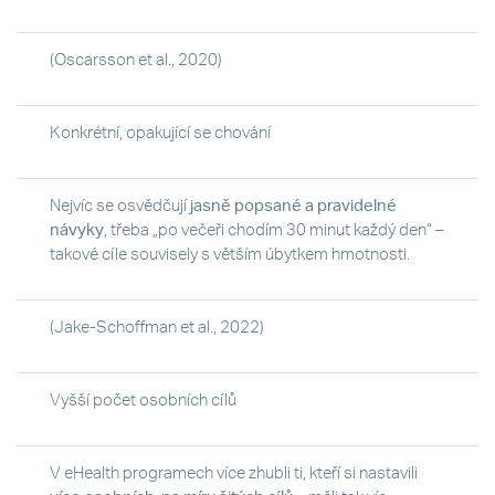
(Oscarsson et al., 2020)
Konkrétní, opakující se chování
Nejvíc se osvědčují
jasně popsané a pravidelné
návyky
, třeba „po večeři chodím 30 minut každý den“ –
takové cíle souvisely s větším úbytkem hmotnosti.
(Jake-Schoffman et al., 2022)
Vyšší počet osobních cílů
V eHealth programech více zhubli ti, kteří si nastavili