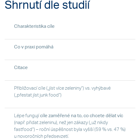
Shrnutí dle studií
Charakteristika cíle
Co v praxi pomáhá
Citace
Přibližovací cíle („jíst více zeleniny“) vs. vyhýbavé
(„přestat jíst junk food“)
Lépe fungují
cíle zaměřené na to, co chcete dělat víc
(např. přidat zeleninu), než jen zákazy („už nikdy
fastfood“) – roční úspěšnost byla vyšší (59 % vs. 47 %)
u novoročních předsevzetí.