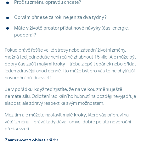
Proč tu změnu opravdu chcete?
Co vám přinese za rok, ne jen za dva týdny?
Máte v životě prostor přidat nové návyky
(čas, energie,
podpora)?
Pokud právě řešíte velké stresy nebo zásadní životní změny,
možná teď jednoduše není reálné zhubnout 15 kilo. Ale může být
dobrý čas začít
malými kroky
– třeba zlepšit spánek nebo přidat
jeden zdravější chod denně. I to může být pro vás to nejchytřejší
novoroční předsevzetí.
Je v pořádku, když teď zjistíte, že na velkou změnu ještě
nemáte sílu.
Odložení radikálního hubnutí na později nevyjadřuje
slabost, ale zdravý respekt ke svým možnostem.
Mezitím ale můžete nastavit
malé kroky
, které vás připraví na
větší změnu – právě tady dávají smysl dobře pojatá novoroční
předsevzetí.
Zajímavost z oblasti vědy