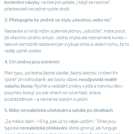
konkrétní návyky
, na kterých jedete „i když se nechce“,
předsevzetí se začne rychle drolit.
3. Přistupujete ke změně ve stylu „všechno, nebo nic“
Nastavíte si tvrdý režim a jakmile jednou „vybočíte“, máte pocit,
že všechno ztratilo smysl. Jedna chyba ale neznamená konec –
takové černobílé nastavení jen zvyšuje stres a vede k tomu, že to
raději úplně vzdáte.
4. Cíl i změna jsou extrémní
Plán typu „
od ledna žádné sladké, žádný alkohol, cvičení 6×
týdně
“ zní odhodlaně, ale často vůbec
neodpovídá realitě
vašeho života
. Rychlé a radikální změny v jídle a tréninku tělo i
psychiku šokují, po pár dnech se ozve hlad, únava,
podrážděnost – a návrat ke starým zvykům.
5. Máte nerealistická očekávání a saháte po zkratkách
„Za měsíc dám –10 kg, pak už to nějak udržím.“ Tohle jsou
typická
nerealistická očekávání
, která ignorují, jak funguje