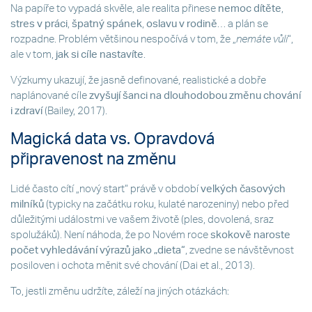
Na papíře to vypadá skvěle, ale realita přinese
nemoc dítěte
,
stres v práci
,
špatný spánek
,
oslavu v rodině
… a plán se
rozpadne. Problém většinou nespočívá v tom, že „
nemáte vůli
“,
ale v tom,
jak si cíle nastavíte
.
Výzkumy ukazují, že jasně definované, realistické a dobře
naplánované cíle
zvyšují šanci na dlouhodobou změnu chování
i zdraví
(Bailey, 2017).
Magická data vs. Opravdová
připravenost na změnu
Lidé často cítí „nový start“ právě v období
velkých časových
milníků
(typicky na začátku roku, kulaté narozeniny) nebo před
důležitými událostmi ve vašem životě (ples, dovolená, sraz
spolužáků). Není náhoda, že po Novém roce
skokově naroste
počet vyhledávání výrazů jako „dieta“
, zvedne se návštěvnost
posiloven i ochota měnit své chování (Dai et al., 2013).
To, jestli změnu udržíte, záleží na jiných otázkách: