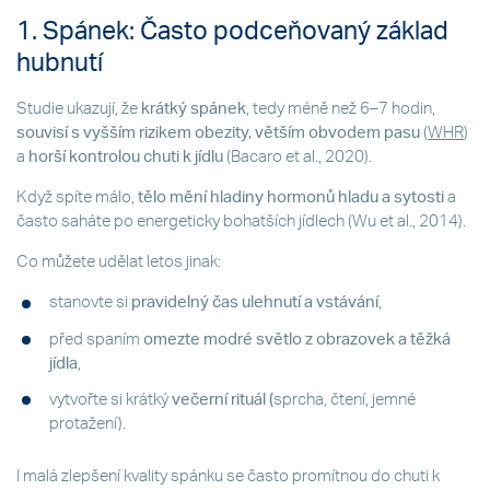
1. Spánek: Často podceňovaný základ
hubnutí
Studie ukazují, že
krátký spánek
, tedy méně než 6–7 hodin,
souvisí s vyšším rizikem obezity, větším obvodem pasu
(
WHR
)
a
horší kontrolou chuti k jídlu
(Bacaro et al., 2020).
Když spíte málo,
tělo mění hladiny hormonů hladu a sytosti
a
často saháte po energeticky bohatších jídlech (Wu et al., 2014).
Co můžete udělat letos jinak:
stanovte si
pravidelný čas ulehnutí a vstávání
,
před spaním
omezte modré světlo z obrazovek a těžká
jídla
,
vytvořte si krátký
večerní rituál (
sprcha, čtení, jemné
protažení).
I malá zlepšení kvality spánku se často promítnou do chuti k