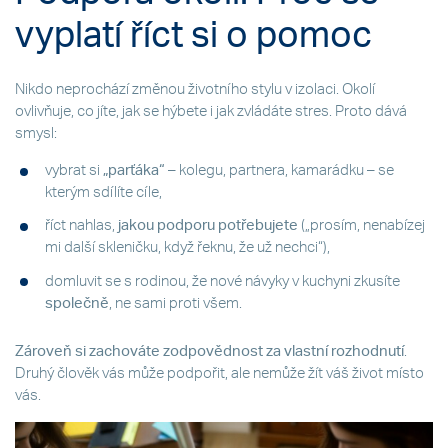
vyplatí říct si o pomoc
Nikdo neprochází změnou životního stylu v izolaci. Okolí
ovlivňuje, co jíte, jak se hýbete i jak zvládáte stres. Proto dává
smysl:
vybrat si
„parťáka“
– kolegu, partnera, kamarádku – se
kterým sdílíte cíle,
říct nahlas,
jakou podporu potřebujete
(„prosím, nenabízej
mi další skleničku, když řeknu, že už nechci“),
domluvit se s rodinou, že nové návyky v kuchyni zkusíte
společně
, ne sami proti všem.
Zároveň si zachováte zodpovědnost za vlastní rozhodnutí
.
Druhý člověk vás může podpořit, ale nemůže žít váš život místo
vás.