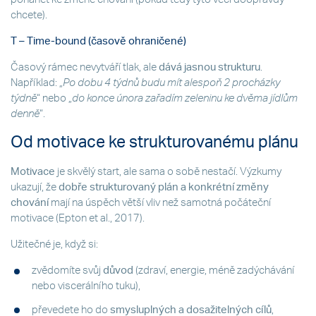
chcete).
T – Time-bound (časově ohraničené)
Časový rámec nevytváří tlak, ale
dává jasnou strukturu
.
Například: „
Po dobu 4 týdnů budu mít alespoň 2 procházky
týdně
“ nebo „
do konce února zařadím zeleninu ke dvěma jídlům
denně
“.
Od motivace ke strukturovanému plánu
Motivace
je skvělý start, ale sama o sobě nestačí. Výzkumy
ukazují, že
dobře strukturovaný plán a konkrétní změny
chování
mají na úspěch větší vliv než samotná počáteční
motivace (Epton et al., 2017).
Užitečné je, když si:
zvědomíte svůj
důvod
(zdraví, energie, méně zadýchávání
nebo viscerálního tuku),
převedete ho do
smysluplných a dosažitelných cílů
,