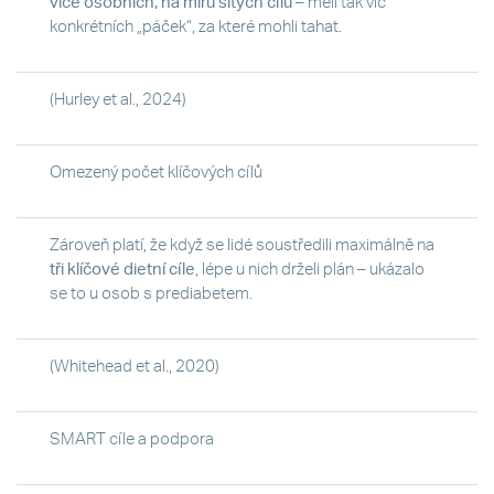
více osobních, na míru šitých cílů
– měli tak víc
konkrétních „páček“, za které mohli tahat.
(Hurley et al., 2024)
Omezený počet klíčových cílů
Zároveň platí, že když se lidé soustředili maximálně na
tři klíčové dietní cíle
, lépe u nich drželi plán – ukázalo
se to u osob s prediabetem.
(Whitehead et al., 2020)
SMART cíle a podpora