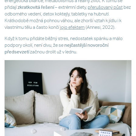
energetická bilance, metabolismus a reálný život. K tomu se
přidají
zkratkovitá řešení
– extrémní diety,
přerušovaný půst
bez
odborného vedení, detox koktejly, tabletky na hubnutí.
Krátkodobě možná pohnou váhou, ale zhorší vztah k jídlu i k
vlastnímu tělu a často končí
jojo efektem
(Annesi, 2022).
Když k tomu přidáte běžný stres, nedostatek spánku a málo
podpory okolí, není divu, že se
nejčastější novoroční
předsevzetí
začnou drolit už v lednu.