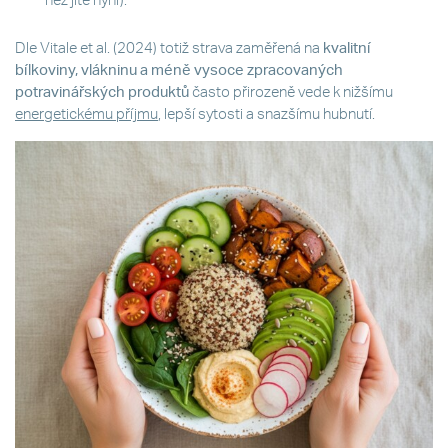
než jíte nyní).
Dle Vitale et al. (2024) totiž strava zaměřená na
kvalitní
bílkoviny, vlákninu a méně vysoce zpracovaných
potravinářských produktů
často přirozeně vede k nižšímu
energetickému příjmu
, lepší sytosti a snazšímu hubnutí.