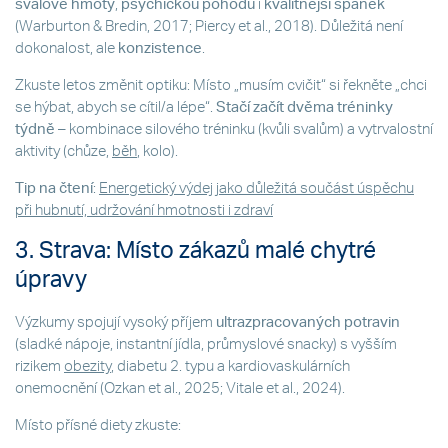
svalové hmoty
,
psychickou pohodu
i
kvalitnější spánek
(Warburton & Bredin, 2017; Piercy et al., 2018). Důležitá není
dokonalost, ale
konzistence
.
Zkuste letos změnit optiku: Místo „musím cvičit“ si řekněte „chci
se hýbat, abych se cítil/a lépe“.
Stačí začít dvěma tréninky
týdně
– kombinace silového tréninku (kvůli svalům) a vytrvalostní
aktivity (chůze,
běh
, kolo).
Tip na čtení
:
Energetický výdej jako důležitá součást úspěchu
při hubnutí, udržování hmotnosti i zdraví
3. Strava: Místo zákazů malé chytré
úpravy
Výzkumy spojují vysoký příjem
ultrazpracovaných potravin
(sladké nápoje, instantní jídla, průmyslové snacky) s vyšším
rizikem
obezity
, diabetu 2. typu a kardiovaskulárních
onemocnění (Ozkan et al., 2025; Vitale et al., 2024).
Místo přísné diety zkuste: