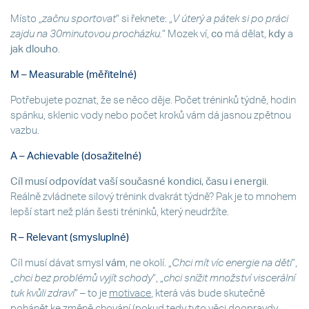
Místo „
začnu sportovat
“ si řeknete: „
V úterý a pátek si po práci
zajdu na 30minutovou procházku.
“ Mozek ví,
co
má dělat,
kdy
a
jak dlouho
.
M – Measurable (měřitelné)
Potřebujete poznat, že se něco děje. Počet tréninků týdně, hodin
spánku, sklenic vody nebo počet kroků vám dá jasnou zpětnou
vazbu.
A – Achievable (dosažitelné)
Cíl musí odpovídat vaší současné kondici, času i energii
.
Reálně zvládnete silový trénink dvakrát týdně? Pak je to mnohem
lepší start než plán šesti tréninků, který neudržíte.
R – Relevant (smysluplné)
Cíl musí dávat smysl
vám
, ne okolí. „
Chci mít víc energie na děti
“,
„
chci bez problémů vyjít schody
“, „
chci snížit množství viscerální
tuk kvůli zdraví
“ – to je
motivace
, která vás bude skutečně
pohánět ke změně chování (pokud tedy tyto věci doopravdy