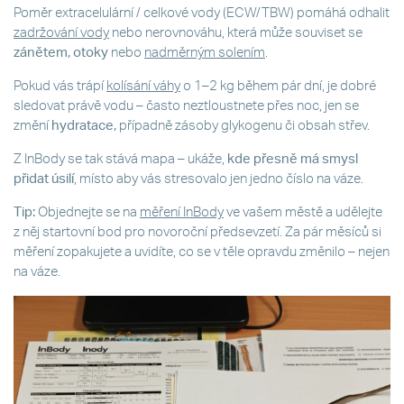
Poměr extracelulární / celkové vody (ECW/TBW) pomáhá odhalit
zadržování vody
nebo nerovnováhu, která může souviset se
zánětem, otoky
nebo
nadměrným solením
.
Pokud vás trápí
kolísání váhy
o 1–2 kg během pár dní, je dobré
sledovat právě vodu – často neztloustnete přes noc, jen se
změní
hydratace,
případně zásoby glykogenu či obsah střev.
Z InBody se tak stává mapa – ukáže,
kde přesně má smysl
přidat úsilí
, místo aby vás stresovalo jen jedno číslo na váze.
Tip:
Objednejte se na
měření InBody
ve vašem městě a udělejte
z něj startovní bod pro novoroční předsevzetí. Za pár měsíců si
měření zopakujete a uvidíte, co se v těle opravdu změnilo – nejen
na váze.