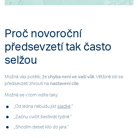
Proč novoroční
předsevzetí tak často
selžou
Možná vás potěší, že
chyba není ve vaší vůli
. Většině lidí se
předsevzetí zhroutí na
nastavení cíle
.
Možná se v tom vidíte taky:
„Od ledna nebudu jíst
sladké
.“
„Začnu cvičit šestkrát týdně.“
„Shodím deset kilo do jara.“