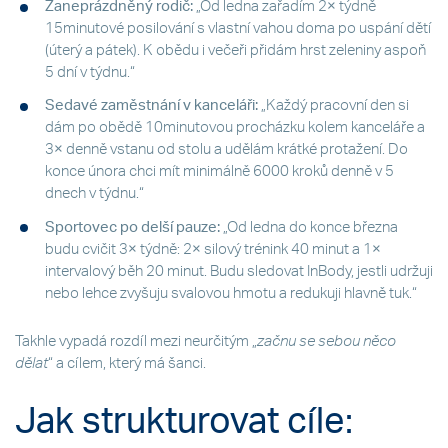
Zaneprázdněný rodič:
„Od ledna zařadím 2× týdně
15minutové posilování s vlastní vahou doma po uspání dětí
(úterý a pátek). K obědu i večeři přidám hrst zeleniny aspoň
5 dní v týdnu.“
Sedavé zaměstnání v kanceláři:
„Každý pracovní den si
dám po obědě 10minutovou procházku kolem kanceláře a
3× denně vstanu od stolu a udělám krátké protažení. Do
konce února chci mít minimálně 6000 kroků denně v 5
dnech v týdnu.“
Sportovec po delší pauze:
„Od ledna do konce března
budu cvičit 3× týdně: 2× silový trénink 40 minut a 1×
intervalový běh 20 minut. Budu sledovat InBody, jestli udržuji
nebo lehce zvyšuju svalovou hmotu a redukuji hlavně tuk.“
Takhle vypadá rozdíl mezi neurčitým „
začnu se sebou něco
dělat
“ a cílem, který má šanci.
Jak strukturovat cíle: