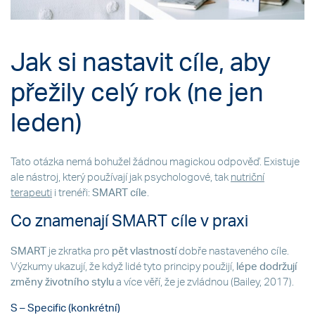
Jak si nastavit cíle, aby
přežily celý rok (ne jen
leden)
Tato otázka nemá bohužel žádnou magickou odpověď. Existuje
ale nástroj, který používají jak psychologové, tak
nutriční
terapeuti
i trenéři:
SMART cíle
.
Co znamenají SMART cíle v praxi
SMART
je zkratka pro
pět vlastností
dobře nastaveného cíle.
Výzkumy ukazují, že když lidé tyto principy použijí,
lépe dodržují
změny životního stylu
a více věří, že je zvládnou (Bailey, 2017).
S – Specific (konkrétní)