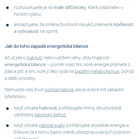
rozkouskujete je na
malé dílčí kroky
, které zvládnete i v
horším týdnu,
akceptujete, že změna životních návyků znamená
trpělivost
a vytrvalost
, ne sprint.
Jak do toho zapadá energetická bilance
Ať už jde o
hubnutí
, nebo udržení váhy, vždy hraje roli
energetická bilance
– poměr mezi tím, kolik energie přijmete z
jídla a pití, a tím, kolik jí tělo vydá na
bazální metabolismus
, pohyb
a další procesy.
Nemusíte celý život
počítat kalorie
, ale je dobré mít základní
představu:
když chcete
hubnout
, potřebujete mírný, dlouhodobě
udržitelný
kalorický deficit
,
když chcete
nabírat svaly
, potřebujete dostatek energie a
bílkovin (a k tomu často méně ultrazpracovaných potravin,