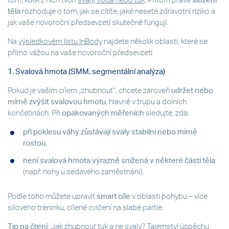
tom, kolik z nich tvoří
svaly, voda nebo tuk
. Přitom právě
složení
těla
rozhoduje o tom, jak se cítíte, jaké nesete zdravotní riziko a
jak vaše novoroční předsevzetí skutečně fungují.
Na
výsledkovém listu InBody
najdete několik oblastí, které se
přímo vážou na vaše novoroční předsevzetí.
1. Svalová hmota (SMM, segmentální analýza)
Pokud je vaším cílem „zhubnout“, chcete zároveň
udržet nebo
mírně zvýšit svalovou hmotu
, hlavně v trupu a dolních
končetinách. Při
opakovaných měřeních
sledujte, zda:
při poklesu váhy
zůstávají svaly stabilní nebo mírně
rostou
,
není svalová hmota výrazně snížená v některé části těla
(např. nohy u sedavého zaměstnání).
Podle toho můžete upravit
smart cíle
v oblasti pohybu – více
silového tréninku, cílené cvičení na slabé partie.
Tip na čtení
:
Jak zhubnout tuk a ne svaly? Tajemství úspěchu