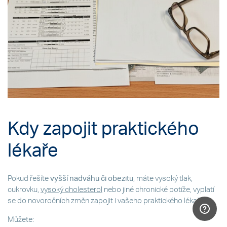
Kdy zapojit praktického
lékaře
Pokud řešíte
vyšší nadváhu či obezitu
, máte vysoký tlak,
cukrovku,
vysoký cholesterol
nebo jiné chronické potíže, vyplatí
se do novoročních změn zapojit i vašeho praktického lékaře.
Můžete: