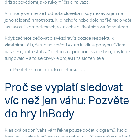
drží sebevědomí jako rukojmí čísla na váze.
V
InBody
věříme, že
hodnota člověka nikdy nezávisí jen na
jeho tělesné hmotnosti
. Kilo nahoře nebo dole neříká nic o vaší
laskavosti, kompetencích, vztazích ani životních zkušenostech.
Když začnete pečovat o své zdraví z pozice
respektu k
vlastnímu tělu
, často se změní i
vztah k jídlu a pohybu
. Cílem
pak není „potrestat se“ dietou, ale
podpořit svoje tělo
, aby lépe
fungovalo – a to se obvykle projeví i na složení těla.
Tip
: Přečtěte si náš
článek o dietní kultuře
.
Proč se vyplatí sledovat
víc než jen váhu: Pozvěte
do hry InBody
Klasická
osobní váha
vám řekne pouze počet kilogramů. Nic o