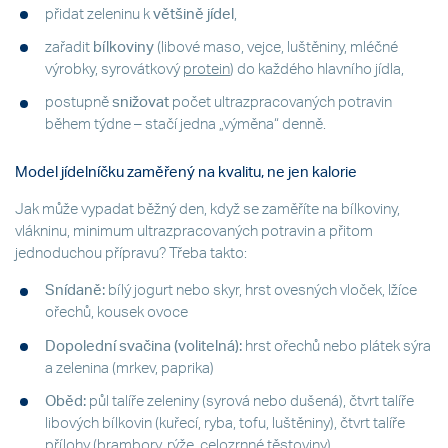
přidat zeleninu k
většině jídel
,
zařadit
bílkoviny
(libové maso, vejce, luštěniny, mléčné
výrobky, syrovátkový
protein
) do každého hlavního jídla,
postupně
snižovat
počet ultrazpracovaných potravin
během týdne – stačí jedna „výměna“ denně.
Model jídelníčku zaměřený na kvalitu, ne jen kalorie
Jak může vypadat běžný den, když se zaměříte na bílkoviny,
vlákninu, minimum ultrazpracovaných potravin a přitom
jednoduchou přípravu? Třeba takto:
Snídaně:
bílý jogurt nebo skyr, hrst ovesných vloček, lžíce
ořechů, kousek ovoce
Dopolední svačina (volitelná):
hrst ořechů nebo plátek sýra
a zelenina (mrkev, paprika)
Oběd:
půl talíře zeleniny (syrová nebo dušená), čtvrt talíře
libových bílkovin (kuřecí, ryba, tofu, luštěniny), čtvrt talíře
přílohy (brambory, rýže, celozrnné těstoviny)