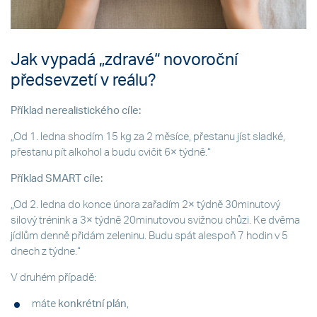
Jak vypadá „zdravé“ novoroční
předsevzetí v reálu?
Příklad nerealistického cíle:
„Od 1. ledna shodím 15 kg za 2 měsíce, přestanu jíst sladké,
přestanu pít alkohol a budu cvičit 6× týdně.“
Příklad SMART cíle:
„Od 2. ledna do konce února zařadím 2× týdně 30minutový
silový trénink a 3× týdně 20minutovou svižnou chůzi. Ke dvěma
jídlům denně přidám zeleninu. Budu spát alespoň 7 hodin v 5
dnech z týdne.“
V druhém případě:
máte
konkrétní plán
,