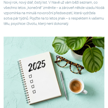
Nový rok, nový diář, čistý list. V hlavě už vám běží seznam, co
všechno letos „konečně“ změníte – a zároveň někde vzadu hlodá
vzpomínka na minulá novoroční předsevzetí, která vydržela
sotva pár týdnů. Pojďte na to letos jinak – s respektem k vašemu
tělu, psychice i životu, který není dokonalý.