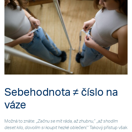
Sebehodnota ≠ číslo na
váze
Možná to znáte: „
Začnu se mít ráda, až zhubnu
,“ „
až shodím
deset kilo, dovolím si koupit hezké oblečení.
“ Takový přístup však