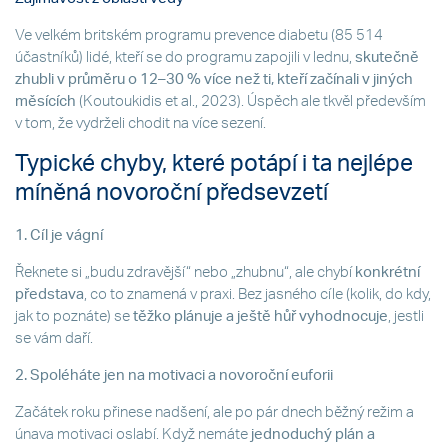
Ve velkém britském programu prevence diabetu (85 514
účastníků) lidé, kteří se do programu zapojili v lednu,
skutečně
zhubli v průměru o 12–30 % více než ti, kteří začínali v jiných
měsících
(Koutoukidis et al., 2023). Úspěch ale tkvěl především
v tom, že vydrželi chodit na více sezení.
Typické chyby, které potápí i ta nejlépe
míněná novoroční předsevzetí
1. Cíl je vágní
Řeknete si „budu zdravější“ nebo „zhubnu“, ale chybí
konkrétní
představa
, co to znamená v praxi. Bez jasného cíle (kolik, do kdy,
jak to poznáte) se
těžko plánuje a ještě hůř vyhodnocuje
, jestli
se vám daří.
2. Spoléháte jen na motivaci a novoroční euforii
Začátek roku přinese nadšení, ale po pár dnech běžný režim a
únava motivaci oslabí. Když nemáte
jednoduchý plán a