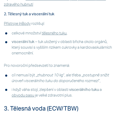
zdravého hubnutí
2. Tělesný tuk a viscerální tuk
Přístroje InBody
rozlišují:
celkové množství
tělesného tuku
,
viscerální tuk
– tuk uložený v oblasti břicha okolo orgánů,
který souvisí s vyšším rizikem cukrovky a kardiovaskulárních
onemocnění.
Pro novoroční předsevzetí to znamená:
cíl nemusí být „
zhubnout 10 kg
“, ale třeba „
postupně snížit
úroveň viscerálního tuku do doporučeného rozmezí
“,
i když váha stojí, zlepšení v oblasti
viscerálního tuku
a
obvodu pasu
je velké zdravotní plus.
3. Tělesná voda (ECW/TBW)