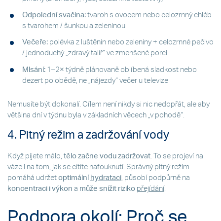
Odpolední svačina:
tvaroh s ovocem nebo celozrnný chléb
s tvarohem / šunkou a zeleninou
Večeře:
polévka z luštěnin nebo zeleniny + celozrnné pečivo
/ jednoduchý „zdravý talíř“ ve zmenšené porci
Mlsání:
1–2× týdně plánovaně oblíbená sladkost nebo
dezert po obědě, ne „nájezdy“ večer u televize
Nemusíte být dokonalí. Cílem není nikdy si nic nedopřát, ale aby
většina dní v týdnu byla v základních věcech „v pohodě“.
4. Pitný režim a zadržování vody
Když pijete málo,
tělo začne vodu zadržovat
. To se projeví na
váze i na tom, jak se cítíte nafouknutí. Správný pitný režim
pomáhá udržet
optimální
hydrataci
, působí podpůrně na
koncentraci i výkon
a
může snížit riziko
přejídání
.
Podpora okolí: Proč se