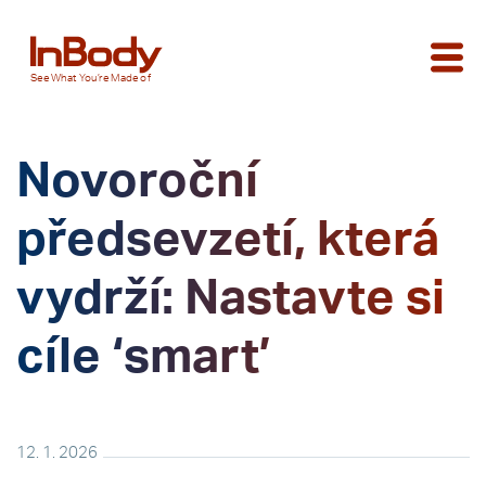
See
What You’re
Made of
Novoroční
předsevzetí, která
vydrží: Nastavte si
cíle ‘smart’
12. 1. 2026